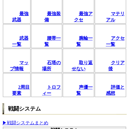
最強
最強装
最強ア
マテリ
武器
備
クセ
アル
武器
腰帯一
腕輪一
アクセ
一覧
覧
覧
一覧
マッ
石塔の
取り返
クリア
プ情報
場所
せない
後
2周目
トロフ
声優一
評価と
要素
ィー
覧
感想
戦闘システム
▶戦闘システムまとめ