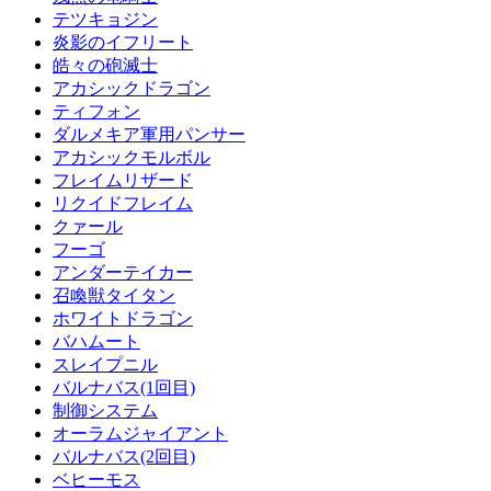
テツキョジン
炎影のイフリート
皓々の砲滅士
アカシックドラゴン
ティフォン
ダルメキア軍用パンサー
アカシックモルボル
フレイムリザード
リクイドフレイム
クァール
フーゴ
アンダーテイカー
召喚獣タイタン
ホワイトドラゴン
バハムート
スレイプニル
バルナバス(1回目)
制御システム
オーラムジャイアント
バルナバス(2回目)
ベヒーモス