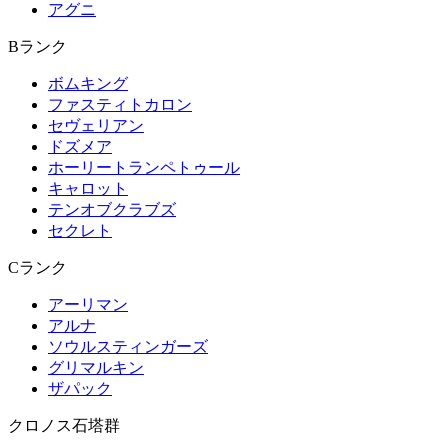
アグニ
Bランク
ボムキング
ファスティトカロン
セヴェリアン
ドズメア
ホーリートランペトゥール
キャロット
テンオブクラブズ
セクレト
Cランク
アーリマン
アルナ
ソウルスティンガーズ
グリマルキン
ザパック
クロノス石塔群