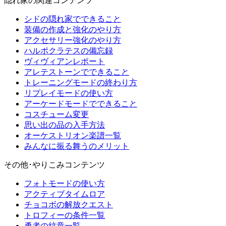
隠れ家の関連コンテンツ
シドの隠れ家でできること
装備の作成と強化のやり方
アクセサリー強化のやり方
ハルポクラテスの備忘録
ヴィヴィアンレポート
アレテストーンでできること
トレーニングモードの終わり方
リプレイモードの使い方
アーケードモードでできること
コスチューム変更
思い出の品の入手方法
オーケストリオン楽譜一覧
みんなに振る舞うのメリット
その他･やりこみコンテンツ
フォトモードの使い方
アクティブタイムロア
チョコボの解放クエスト
トロフィーの条件一覧
勇者の紋章一覧