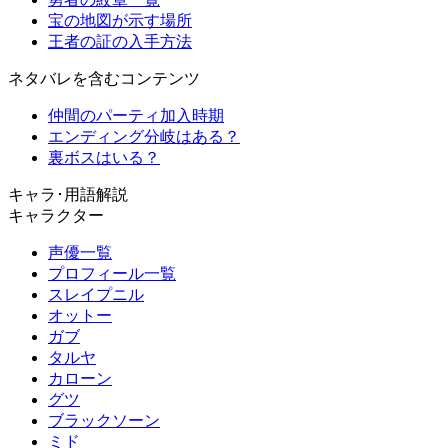
宝の地図が示す場所
王者の証の入手方法
ネタバレを含むコンテンツ
仲間のパーティ加入時期
エンディング分岐はある？
裏ボスはいる？
キャラ･用語解説
キャラクター
声優一覧
プロフィール一覧
スレイプニル
オットー
ガブ
タルヤ
カローン
グツ
ブラックソーン
ミド