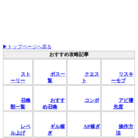
▶トップページへ戻る
おすすめ攻略記事
スト
ボス一
クエス
リスキ
ーリー
覧
ト
ーモブ
召喚
おすす
コンボ
アビ優
獣一覧
め召喚
先度
レベ
ギル稼
AP稼ぎ
操作方
ル上げ
ぎ
法