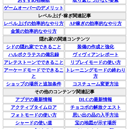
おすすめ召喚獣
取り返しつかない要素
ゲームオーバーのデメリット
レベル上げ･稼ぎ関連記事
レベル上げの効率的なやり方
AP稼ぎの効率的なやり方
金策の効率的なやり方
隠れ家の関連コンテンツ
シドの隠れ家でできること
装備の作成と強化
ハルポクラテスの備忘録
ヴィヴィアンレポート
アレテストーンでできること
リプレイモードの使い方
アーケードモードでできるこ
トレーニングモードの終わり
と
方
ショップの場所と追加条件
コスチューム変更方法
その他のコンテンツ関連記事
アプデの最新情報
DLCの最新情報
アクティブタイムロア
チョコボの解放クエスト
フォトモードの使い方
思い出の品の入手方法
シャードの使い道
宝の地図が示す場所