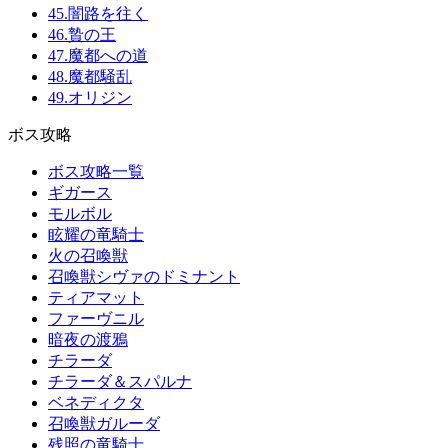
45.闇路を往く
46.贄の王
47.魔都への道
48.魔都騒乱
49.オリジン
ボス攻略
ボス攻略一覧
ギガース
モルボル
眩耀の竜騎士
火の召喚獣
召喚獣シヴァのドミナント
ティアマット
ファーヴニル
暗夜の渡鴉
チラーダ
チラーダ＆スパルナ
ベネディクタ
召喚獣ガルーダ
残照の竜騎士