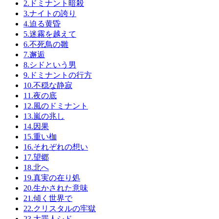
2.ドミナント暗殺
3.ナイトの誇り
4.迫る黄昏
5.迷霧を越えて
6.不死鳥の雛
7.邂逅
8.シドという男
9.ドミナントの行方
10.不穏な静寂
11.夜の底
12.風のドミナント
13.嵐の兆し
14.因果
15.重い枷
16.それぞれの想い
17.望郷
18.北へ
19.真実の在り処
20.生かされた意味
21.傾く世界で
22.クリスタルの牢獄
23.大罪人シド