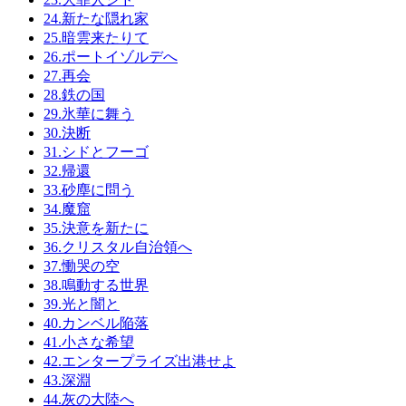
24.新たな隠れ家
25.暗雲来たりて
26.ポートイゾルデへ
27.再会
28.鉄の国
29.氷華に舞う
30.決断
31.シドとフーゴ
32.帰還
33.砂塵に問う
34.魔窟
35.決意を新たに
36.クリスタル自治領へ
37.慟哭の空
38.鳴動する世界
39.光と闇と
40.カンベル陥落
41.小さな希望
42.エンタープライズ出港せよ
43.深淵
44.灰の大陸へ