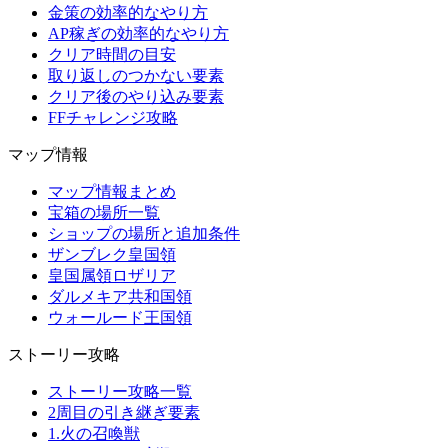
金策の効率的なやり方
AP稼ぎの効率的なやり方
クリア時間の目安
取り返しのつかない要素
クリア後のやり込み要素
FFチャレンジ攻略
マップ情報
マップ情報まとめ
宝箱の場所一覧
ショップの場所と追加条件
ザンブレク皇国領
皇国属領ロザリア
ダルメキア共和国領
ウォールード王国領
ストーリー攻略
ストーリー攻略一覧
2周目の引き継ぎ要素
1.火の召喚獣