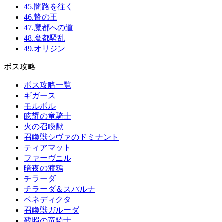
45.闇路を往く
46.贄の王
47.魔都への道
48.魔都騒乱
49.オリジン
ボス攻略
ボス攻略一覧
ギガース
モルボル
眩耀の竜騎士
火の召喚獣
召喚獣シヴァのドミナント
ティアマット
ファーヴニル
暗夜の渡鴉
チラーダ
チラーダ＆スパルナ
ベネディクタ
召喚獣ガルーダ
残照の竜騎士