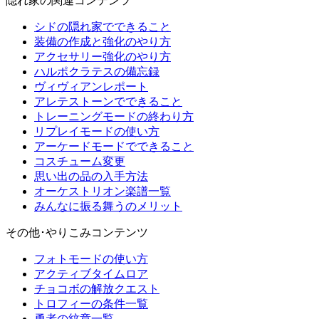
隠れ家の関連コンテンツ
シドの隠れ家でできること
装備の作成と強化のやり方
アクセサリー強化のやり方
ハルポクラテスの備忘録
ヴィヴィアンレポート
アレテストーンでできること
トレーニングモードの終わり方
リプレイモードの使い方
アーケードモードでできること
コスチューム変更
思い出の品の入手方法
オーケストリオン楽譜一覧
みんなに振る舞うのメリット
その他･やりこみコンテンツ
フォトモードの使い方
アクティブタイムロア
チョコボの解放クエスト
トロフィーの条件一覧
勇者の紋章一覧