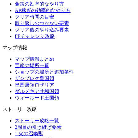
金策の効率的なやり方
AP稼ぎの効率的なやり方
クリア時間の目安
取り返しのつかない要素
クリア後のやり込み要素
FFチャレンジ攻略
マップ情報
マップ情報まとめ
宝箱の場所一覧
ショップの場所と追加条件
ザンブレク皇国領
皇国属領ロザリア
ダルメキア共和国領
ウォールード王国領
ストーリー攻略
ストーリー攻略一覧
2周目の引き継ぎ要素
1.火の召喚獣