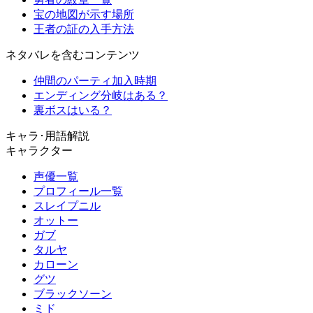
宝の地図が示す場所
王者の証の入手方法
ネタバレを含むコンテンツ
仲間のパーティ加入時期
エンディング分岐はある？
裏ボスはいる？
キャラ･用語解説
キャラクター
声優一覧
プロフィール一覧
スレイプニル
オットー
ガブ
タルヤ
カローン
グツ
ブラックソーン
ミド