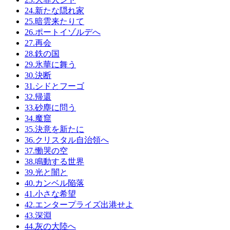
24.新たな隠れ家
25.暗雲来たりて
26.ポートイゾルデへ
27.再会
28.鉄の国
29.氷華に舞う
30.決断
31.シドとフーゴ
32.帰還
33.砂塵に問う
34.魔窟
35.決意を新たに
36.クリスタル自治領へ
37.慟哭の空
38.鳴動する世界
39.光と闇と
40.カンベル陥落
41.小さな希望
42.エンタープライズ出港せよ
43.深淵
44.灰の大陸へ