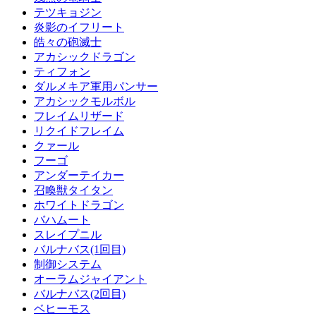
テツキョジン
炎影のイフリート
皓々の砲滅士
アカシックドラゴン
ティフォン
ダルメキア軍用パンサー
アカシックモルボル
フレイムリザード
リクイドフレイム
クァール
フーゴ
アンダーテイカー
召喚獣タイタン
ホワイトドラゴン
バハムート
スレイプニル
バルナバス(1回目)
制御システム
オーラムジャイアント
バルナバス(2回目)
ベヒーモス