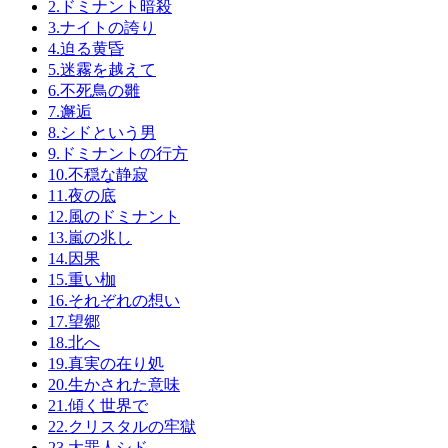
2.ドミナント暗殺
3.ナイトの誇り
4.迫る黄昏
5.迷霧を越えて
6.不死鳥の雛
7.邂逅
8.シドという男
9.ドミナントの行方
10.不穏な静寂
11.夜の底
12.風のドミナント
13.嵐の兆し
14.因果
15.重い枷
16.それぞれの想い
17.望郷
18.北へ
19.真実の在り処
20.生かされた意味
21.傾く世界で
22.クリスタルの牢獄
23.大罪人シド