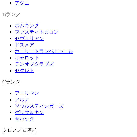
アグニ
Bランク
ボムキング
ファスティトカロン
セヴェリアン
ドズメア
ホーリートランペトゥール
キャロット
テンオブクラブズ
セクレト
Cランク
アーリマン
アルナ
ソウルスティンガーズ
グリマルキン
ザパック
クロノス石塔群