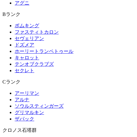
アグニ
Bランク
ボムキング
ファスティトカロン
セヴェリアン
ドズメア
ホーリートランペトゥール
キャロット
テンオブクラブズ
セクレト
Cランク
アーリマン
アルナ
ソウルスティンガーズ
グリマルキン
ザパック
クロノス石塔群