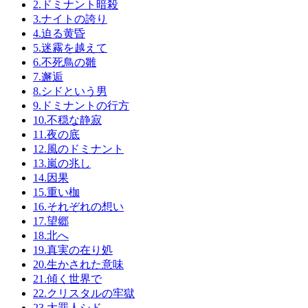
2.ドミナント暗殺
3.ナイトの誇り
4.迫る黄昏
5.迷霧を越えて
6.不死鳥の雛
7.邂逅
8.シドという男
9.ドミナントの行方
10.不穏な静寂
11.夜の底
12.風のドミナント
13.嵐の兆し
14.因果
15.重い枷
16.それぞれの想い
17.望郷
18.北へ
19.真実の在り処
20.生かされた意味
21.傾く世界で
22.クリスタルの牢獄
23.大罪人シド