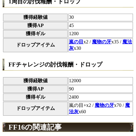
1周目の討伐報酬・ドロップ
獲得経験値
30
獲得AP
45
獲得ギル
1200
嵐の目
x2 /
魔物の牙
x35 /
魔法
ドロップアイテム
灰
x30
FFチャレンジの討伐報酬・ドロップ
獲得経験値
12000
獲得AP
90
獲得ギル
2400
嵐の目+x2 /
魔物の牙
x70 /
魔
ドロップアイテム
法灰
x60
FF16の関連記事