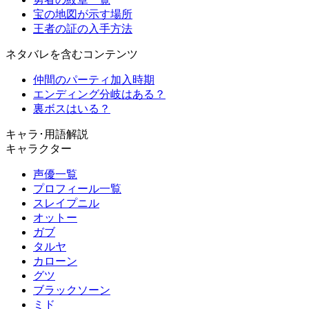
宝の地図が示す場所
王者の証の入手方法
ネタバレを含むコンテンツ
仲間のパーティ加入時期
エンディング分岐はある？
裏ボスはいる？
キャラ･用語解説
キャラクター
声優一覧
プロフィール一覧
スレイプニル
オットー
ガブ
タルヤ
カローン
グツ
ブラックソーン
ミド