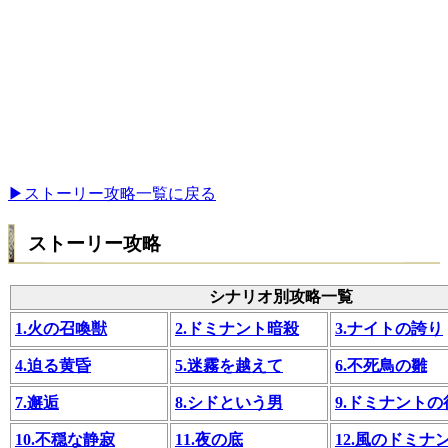
▶ストーリー攻略一覧に戻る
ストーリー攻略
シナリオ別攻略一覧
1.火の召喚獣
2.ドミナント暗殺
3.ナイトの誇り
4.迫る黄昏
5.迷霧を越えて
6.不死鳥の雛
7.邂逅
8.シドという男
9.ドミナントの
10.不穏な静寂
11.夜の底
12.風のドミナ