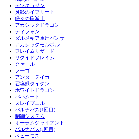
テツキョジン
炎影のイフリート
皓々の砲滅士
アカシックドラゴン
ティフォン
ダルメキア軍用パンサー
アカシックモルボル
フレイムリザード
リクイドフレイム
クァール
フーゴ
アンダーテイカー
召喚獣タイタン
ホワイトドラゴン
バハムート
スレイプニル
バルナバス(1回目)
制御システム
オーラムジャイアント
バルナバス(2回目)
ベヒーモス