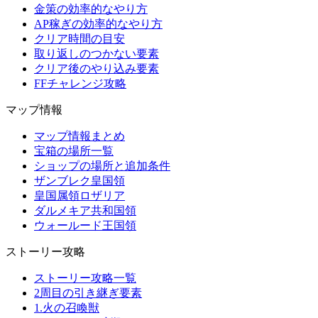
金策の効率的なやり方
AP稼ぎの効率的なやり方
クリア時間の目安
取り返しのつかない要素
クリア後のやり込み要素
FFチャレンジ攻略
マップ情報
マップ情報まとめ
宝箱の場所一覧
ショップの場所と追加条件
ザンブレク皇国領
皇国属領ロザリア
ダルメキア共和国領
ウォールード王国領
ストーリー攻略
ストーリー攻略一覧
2周目の引き継ぎ要素
1.火の召喚獣