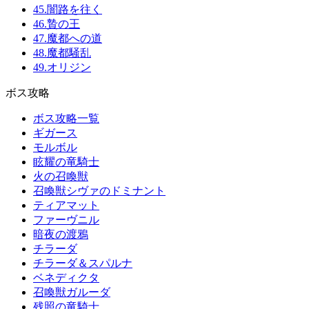
45.闇路を往く
46.贄の王
47.魔都への道
48.魔都騒乱
49.オリジン
ボス攻略
ボス攻略一覧
ギガース
モルボル
眩耀の竜騎士
火の召喚獣
召喚獣シヴァのドミナント
ティアマット
ファーヴニル
暗夜の渡鴉
チラーダ
チラーダ＆スパルナ
ベネディクタ
召喚獣ガルーダ
残照の竜騎士