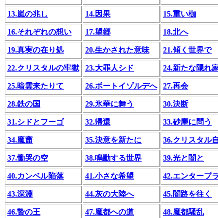
13.嵐の兆し
14.因果
15.重い枷
16.それぞれの想い
17.望郷
18.北へ
19.真実の在り処
20.生かされた意味
21.傾く世界で
22.クリスタルの牢獄
23.大罪人シド
24.新たな隠れ
25.暗雲来たりて
26.ポートイゾルデへ
27.再会
28.鉄の国
29.氷華に舞う
30.決断
31.シドとフーゴ
32.帰還
33.砂塵に問う
34.魔窟
35.決意を新たに
36.クリスタル
37.慟哭の空
38.鳴動する世界
39.光と闇と
40.カンベル陥落
41.小さな希望
42.エンター
43.深淵
44.灰の大陸へ
45.闇路を往く
46.贄の王
47.魔都への道
48.魔都騒乱