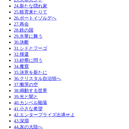
24.新たな隠れ家
25.暗雲来たりて
26.ポートイゾルデへ
27.再会
28.鉄の国
29.氷華に舞う
30.決断
31.シドとフーゴ
32.帰還
33.砂塵に問う
34.魔窟
35.決意を新たに
36.クリスタル自治領へ
37.慟哭の空
38.鳴動する世界
39.光と闇と
40.カンベル陥落
41.小さな希望
42.エンタープライズ出港せよ
43.深淵
44.灰の大陸へ