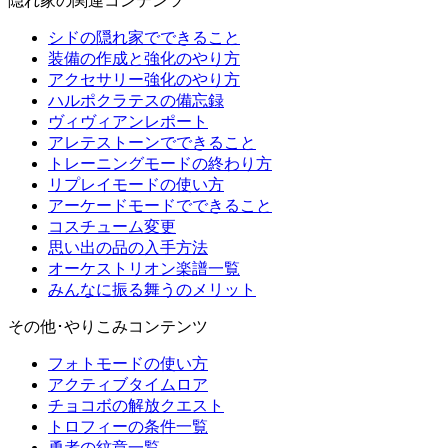
隠れ家の関連コンテンツ
シドの隠れ家でできること
装備の作成と強化のやり方
アクセサリー強化のやり方
ハルポクラテスの備忘録
ヴィヴィアンレポート
アレテストーンでできること
トレーニングモードの終わり方
リプレイモードの使い方
アーケードモードでできること
コスチューム変更
思い出の品の入手方法
オーケストリオン楽譜一覧
みんなに振る舞うのメリット
その他･やりこみコンテンツ
フォトモードの使い方
アクティブタイムロア
チョコボの解放クエスト
トロフィーの条件一覧
勇者の紋章一覧