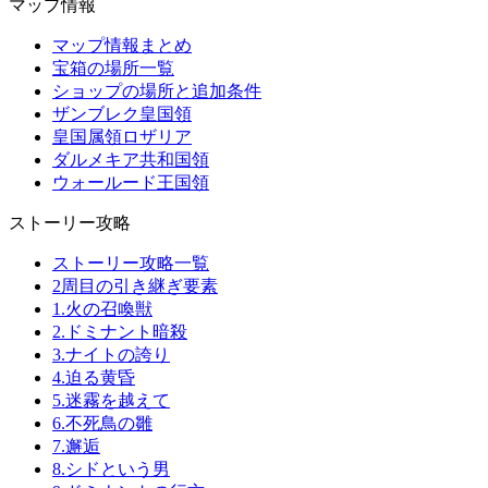
マップ情報
マップ情報まとめ
宝箱の場所一覧
ショップの場所と追加条件
ザンブレク皇国領
皇国属領ロザリア
ダルメキア共和国領
ウォールード王国領
ストーリー攻略
ストーリー攻略一覧
2周目の引き継ぎ要素
1.火の召喚獣
2.ドミナント暗殺
3.ナイトの誇り
4.迫る黄昏
5.迷霧を越えて
6.不死鳥の雛
7.邂逅
8.シドという男