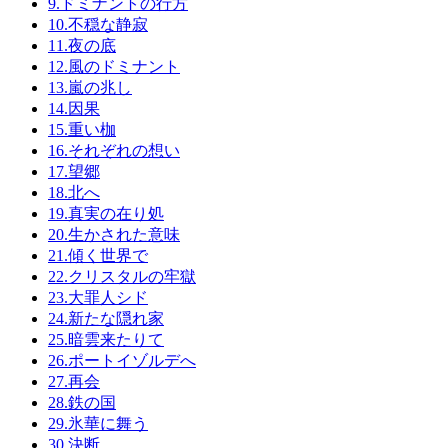
9.ドミナントの行方
10.不穏な静寂
11.夜の底
12.風のドミナント
13.嵐の兆し
14.因果
15.重い枷
16.それぞれの想い
17.望郷
18.北へ
19.真実の在り処
20.生かされた意味
21.傾く世界で
22.クリスタルの牢獄
23.大罪人シド
24.新たな隠れ家
25.暗雲来たりて
26.ポートイゾルデへ
27.再会
28.鉄の国
29.氷華に舞う
30.決断