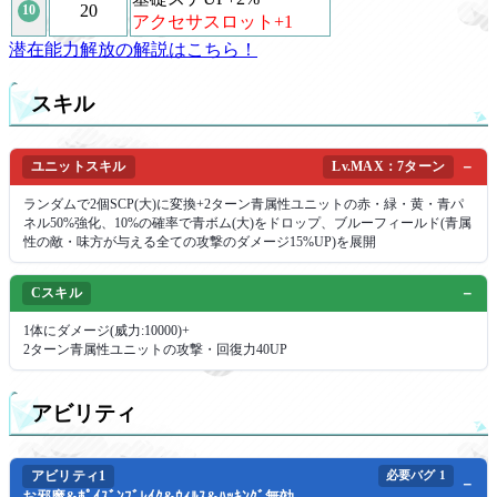
20
10
アクセサスロット+1
潜在能力解放の解説はこちら！
スキル
ユニットスキル
Lv.MAX：7ターン
ランダムで2個SCP(大)に変換+2ターン青属性ユニットの赤・緑・黄・青パ
ネル50%強化、10%の確率で青ボム(大)をドロップ、ブルーフィールド(青属
性の敵・味方が与える全ての攻撃のダメージ15%UP)を展開
Cスキル
1体にダメージ(威力:10000)+
2ターン青属性ユニットの攻撃・回復力40UP
アビリティ
アビリティ1
必要バグ
1
お邪魔&ﾎﾟｲｽﾞﾝﾌﾞﾚｲｸ&ｳｨﾙｽ&ﾊｯｷﾝｸﾞ無効