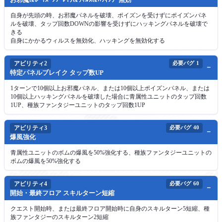
自身が先頭の時、お邪魔パネルを破壊、ポイズンを受けずにポイズンパネ
ルを破壊、タップ回数DOWNの影響を受けずにハッキングパネルを破壊で
きる
自身にかかるウィルスを無効化、ハッキングを無効化する
アビリティ2
必要バグ
1
特定パネルブレイク タップ数UP
1ターンで10個以上お邪魔パネル、または10個以上ポイズンパネル、または
10個以上ハッキングパネルを破壊した場合に青属性ユニットのタップ回数
1UP、種族ファンタジーユニットのタップ回数1UP
アビリティ3
必要バグ
40
爆風強化
青属性ユニットのボムの爆風を50%強化する、種族ファンタジーユニットの
ボムの爆風を50%強化する
アビリティ4
必要バグ
60
開始・最終フロア スキルターン短縮
クエスト開始時、または最終フロア開始時に自身のスキルターン5短縮、種
族ファンタジーのスキルターン2短縮