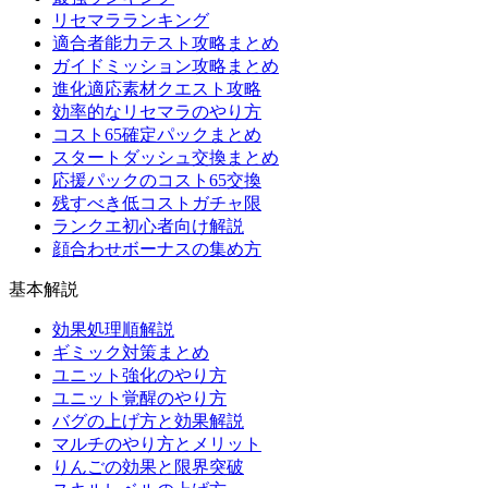
リセマラランキング
適合者能力テスト攻略まとめ
ガイドミッション攻略まとめ
進化適応素材クエスト攻略
効率的なリセマラのやり方
コスト65確定パックまとめ
スタートダッシュ交換まとめ
応援パックのコスト65交換
残すべき低コストガチャ限
ランクエ初心者向け解説
顔合わせボーナスの集め方
基本解説
効果処理順解説
ギミック対策まとめ
ユニット強化のやり方
ユニット覚醒のやり方
バグの上げ方と効果解説
マルチのやり方とメリット
りんごの効果と限界突破