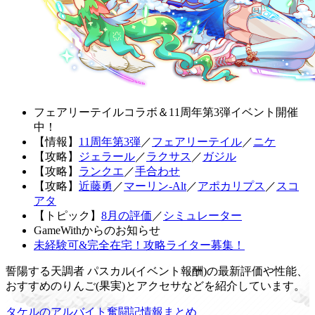
フェアリーテイルコラボ＆11周年第3弾イベント開催
中！
【情報】
11周年第3弾
／
フェアリーテイル
／
ニケ
【攻略】
ジェラール
／
ラクサス
／
ガジル
【攻略】
ランクエ
／
手合わせ
【攻略】
近藤勇
／
マーリン-Alt
／
アポカリプス
／
スコ
アタ
【トピック】
8月の評価
／
シミュレーター
GameWithからのお知らせ
未経験可&完全在宅！攻略ライター募集！
誓陽する天調者 パスカル(イベント報酬)の最新評価や性能、
おすすめのりんご(果実)とアクセサなどを紹介しています。
タケルのアルバイト奮闘記情報まとめ