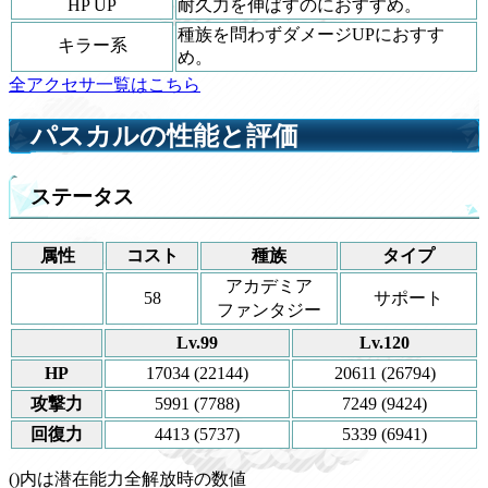
HP UP
耐久力を伸ばすのにおすすめ。
種族を問わずダメージUPにおすす
キラー系
め。
全アクセサ一覧はこちら
パスカルの性能と評価
ステータス
属性
コスト
種族
タイプ
アカデミア
58
サポート
ファンタジー
Lv.99
Lv.120
HP
17034 (22144)
20611 (26794)
攻撃力
5991 (7788)
7249 (9424)
回復力
4413 (5737)
5339 (6941)
()内は潜在能力全解放時の数値