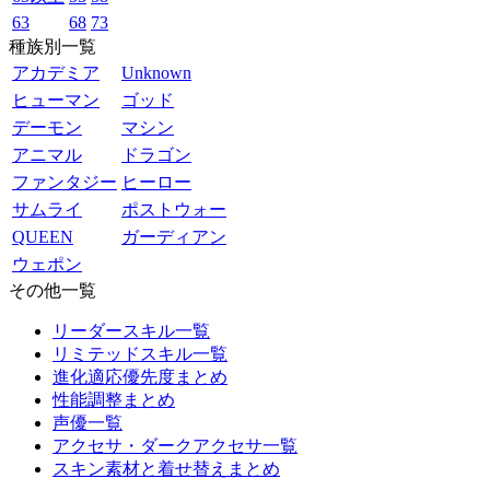
63
68
73
種族別一覧
アカデミア
Unknown
ヒューマン
ゴッド
デーモン
マシン
アニマル
ドラゴン
ファンタジー
ヒーロー
サムライ
ポストウォー
QUEEN
ガーディアン
ウェポン
その他一覧
リーダースキル一覧
リミテッドスキル一覧
進化適応優先度まとめ
性能調整まとめ
声優一覧
アクセサ・ダークアクセサ一覧
スキン素材と着せ替えまとめ