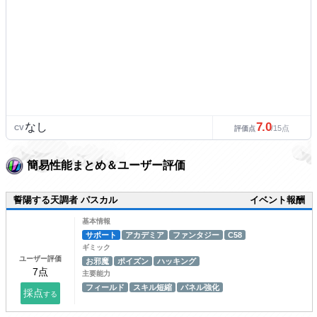
7.0
なし
CV
/15点
評価点
簡易性能まとめ＆ユーザー評価
誓陽する天調者 パスカル
イベント報酬
基本情報
サポート
アカデミア
ファンタジー
C58
ギミック
ユーザー評価
お邪魔
ポイズン
ハッキング
主要能力
フィールド
スキル短縮
パネル強化