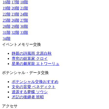
16階
17階
18階
19階
20階
21階
22階
23階
24階
25階
26階
27階
28階
29階
30階
31階
32階
33階
34階
イベントメモリー交換
静親の詩風雨 北原白秋
専究の鋭算家 クロイ
星果の棘尾龍 エトワーリュ
ポテンシャル・データ交換
ポテンシャル交換おすすめ
文化の盲愛 ベネディクト
逍遥する夢蝶 ソウシ
才記の後継者 班昭
アクセサ