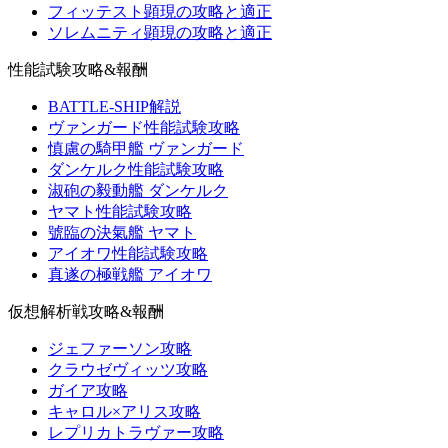
フィッテスト顕現の攻略と適正
ソレムニティ顕現の攻略と適正
性能試験攻略&報酬
BATTLE-SHIP解説
ヴァンガード性能試験攻略
慎慮の騎甲艦 ヴァンガード
ダンケルク性能試験攻略
淑砲の毅動艦 ダンケルク
ヤマト性能試験攻略
號臨の決氣艦 ヤマト
アイオワ性能試験攻略
真遂の極戦艦 アイオワ
仮想解析戦攻略&報酬
ジェファーソン攻略
クラウゼヴィッツ攻略
ガイア攻略
キャロル×アリス攻略
レプリカトラヴァー攻略