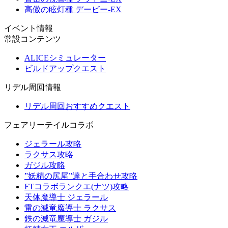
高傲の眩灯種 デービー-EX
イベント情報
常設コンテンツ
ALICEシミュレーター
ビルドアップクエスト
リデル周回情報
リデル周回おすすめクエスト
フェアリーテイルコラボ
ジェラール攻略
ラクサス攻略
ガジル攻略
”妖精の尻尾”達と手合わせ攻略
FTコラボランクエ(ナツ)攻略
天体魔導士 ジェラール
雷の滅竜魔導士 ラクサス
鉄の滅竜魔導士 ガジル