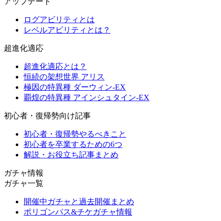
アップデート
ログアビリティとは
レベルアビリティとは？
超進化適応
超進化適応とは？
恒続の架想世界 アリス
極因の特異種 ダーウィン-EX
覇煌の特異種 アインシュタイン-EX
初心者・復帰勢向け記事
初心者・復帰勢やるべきこと
初心者を卒業するための6つ
解説・お役立ち記事まとめ
ガチャ情報
ガチャ一覧
開催中ガチャと過去開催まとめ
ポリゴンパス&チケガチャ情報