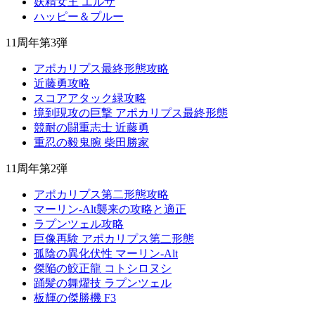
妖精女王 エルザ
ハッピー＆プルー
11周年第3弾
アポカリプス最終形態攻略
近藤勇攻略
スコアアタック緑攻略
境到現攻の巨撃 アポカリプス最終形態
競耐の闘重志士 近藤勇
重忍の毅鬼腕 柴田勝家
11周年第2弾
アポカリプス第二形態攻略
マーリン-Alt襲来の攻略と適正
ラプンツェル攻略
巨像再験 アポカリプス第二形態
孤陰の異化伏性 マーリン-Alt
傑陥の鮫正龍 コトシロヌシ
踊髪の舞燿技 ラプンツェル
板輝の傑勝機 F3