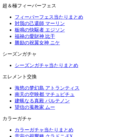
超＆極フィーバーフェス
フィーバーフェス当たりまとめ
対我の己還師 マーリン
板鳴の快駆者 エジソン
福禄の愛財神 比干
勝励の祝翼女神 ニケ
シーズンガチャ
シーズンガチャ当たりまとめ
エレメント交換
海悠の梦幻島 アトランティス
南天の空映都 マチュピチュ
建蝋なる真殿 パルテノン
望信の蒐教家 ムー
カラーガチャ
カラーガチャ当たりまとめ
音宙の視響種 クラドニ-EX