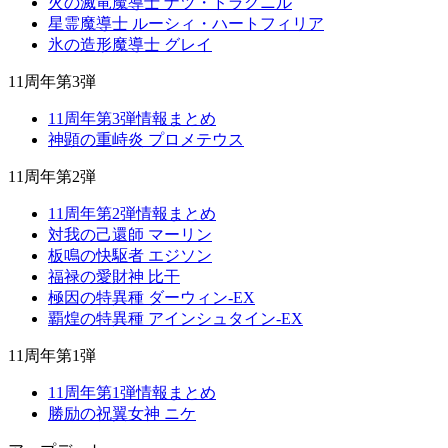
火の滅竜魔導士 ナツ・ドラグニル
星霊魔導士 ルーシィ・ハートフィリア
氷の造形魔導士 グレイ
11周年第3弾
11周年第3弾情報まとめ
神顕の重峙炎 プロメテウス
11周年第2弾
11周年第2弾情報まとめ
対我の己還師 マーリン
板鳴の快駆者 エジソン
福禄の愛財神 比干
極因の特異種 ダーウィン-EX
覇煌の特異種 アインシュタイン-EX
11周年第1弾
11周年第1弾情報まとめ
勝励の祝翼女神 ニケ