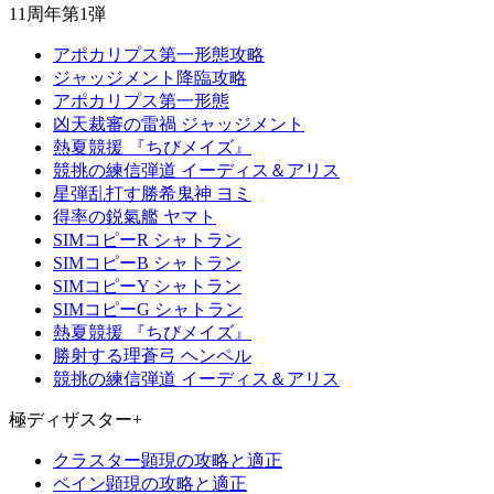
11周年第1弾
アポカリプス第一形態攻略
ジャッジメント降臨攻略
アポカリプス第一形態
凶天裁審の雷禍 ジャッジメント
熱夏競援 『ちびメイズ』
競挑の練信弾道 イーディス＆アリス
星弾乱打す勝希鬼神 ヨミ
得率の鋭氣艦 ヤマト
SIMコピーR シャトラン
SIMコピーB シャトラン
SIMコピーY シャトラン
SIMコピーG シャトラン
熱夏競援 『ちびメイズ』
勝射する理蒼弓 ヘンペル
競挑の練信弾道 イーディス＆アリス
極ディザスター+
クラスター顕現の攻略と適正
ペイン顕現の攻略と適正