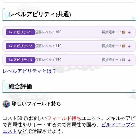
レベルアビリティ(共通)
100
Lv.アビリティ1
再抽選キー：
銅
必要レベル：
110
Lv.アビリティ2
再抽選キー：
銅
必要レベル：
120
Lv.アビリティ3
再抽選キー：
銀
必要レベル：
レベルアビリティとは？
総合評価
珍しいフィールド持ち
コスト58では珍しい
フィールド持ち
ユニット。スキルやアビ
で青属性をサポートするので青属性で固め、
ビルドアップク
エスト
などで活躍させよう。