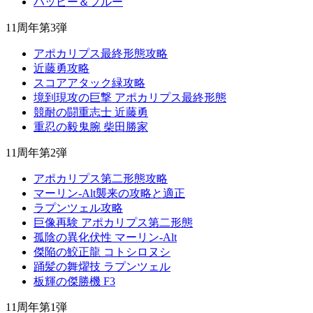
ハッピー＆プルー
11周年第3弾
アポカリプス最終形態攻略
近藤勇攻略
スコアアタック緑攻略
境到現攻の巨撃 アポカリプス最終形態
競耐の闘重志士 近藤勇
重忍の毅鬼腕 柴田勝家
11周年第2弾
アポカリプス第二形態攻略
マーリン-Alt襲来の攻略と適正
ラプンツェル攻略
巨像再験 アポカリプス第二形態
孤陰の異化伏性 マーリン-Alt
傑陥の鮫正龍 コトシロヌシ
踊髪の舞燿技 ラプンツェル
板輝の傑勝機 F3
11周年第1弾