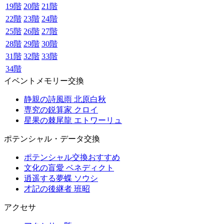
19階
20階
21階
22階
23階
24階
25階
26階
27階
28階
29階
30階
31階
32階
33階
34階
イベントメモリー交換
静親の詩風雨 北原白秋
専究の鋭算家 クロイ
星果の棘尾龍 エトワーリュ
ポテンシャル・データ交換
ポテンシャル交換おすすめ
文化の盲愛 ベネディクト
逍遥する夢蝶 ソウシ
才記の後継者 班昭
アクセサ