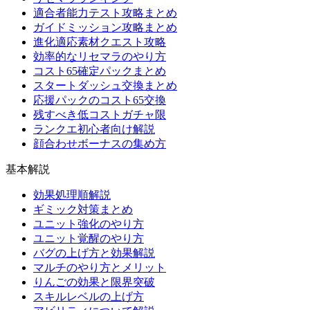
適合者能力テスト攻略まとめ
ガイドミッション攻略まとめ
進化適応素材クエスト攻略
効率的なリセマラのやり方
コスト65確定パックまとめ
スタートダッシュ交換まとめ
応援パックのコスト65交換
残すべき低コストガチャ限
ランクエ初心者向け解説
顔合わせボーナスの集め方
基本解説
効果処理順解説
ギミック対策まとめ
ユニット強化のやり方
ユニット覚醒のやり方
バグの上げ方と効果解説
マルチのやり方とメリット
りんごの効果と限界突破
スキルレベルの上げ方