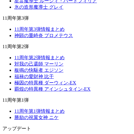
星霊魔導士 ルーシィ・ハートフィリア
氷の造形魔導士 グレイ
11周年第3弾
11周年第3弾情報まとめ
神顕の重峙炎 プロメテウス
11周年第2弾
11周年第2弾情報まとめ
対我の己還師 マーリン
板鳴の快駆者 エジソン
福禄の愛財神 比干
極因の特異種 ダーウィン-EX
覇煌の特異種 アインシュタイン-EX
11周年第1弾
11周年第1弾情報まとめ
勝励の祝翼女神 ニケ
アップデート