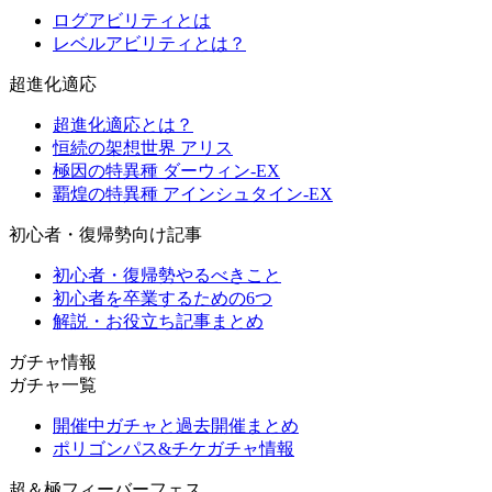
ログアビリティとは
レベルアビリティとは？
超進化適応
超進化適応とは？
恒続の架想世界 アリス
極因の特異種 ダーウィン-EX
覇煌の特異種 アインシュタイン-EX
初心者・復帰勢向け記事
初心者・復帰勢やるべきこと
初心者を卒業するための6つ
解説・お役立ち記事まとめ
ガチャ情報
ガチャ一覧
開催中ガチャと過去開催まとめ
ポリゴンパス&チケガチャ情報
超＆極フィーバーフェス