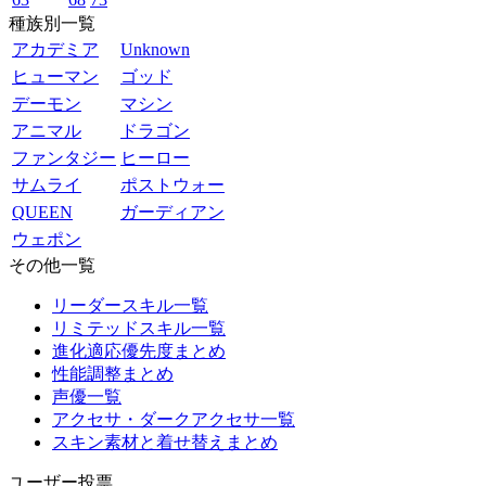
種族別一覧
アカデミア
Unknown
ヒューマン
ゴッド
デーモン
マシン
アニマル
ドラゴン
ファンタジー
ヒーロー
サムライ
ポストウォー
QUEEN
ガーディアン
ウェポン
その他一覧
リーダースキル一覧
リミテッドスキル一覧
進化適応優先度まとめ
性能調整まとめ
声優一覧
アクセサ・ダークアクセサ一覧
スキン素材と着せ替えまとめ
ユーザー投票