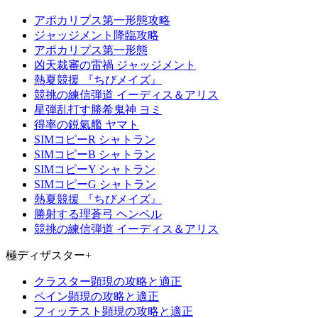
アポカリプス第一形態攻略
ジャッジメント降臨攻略
アポカリプス第一形態
凶天裁審の雷禍 ジャッジメント
熱夏競援 『ちびメイズ』
競挑の練信弾道 イーディス＆アリス
星弾乱打す勝希鬼神 ヨミ
得率の鋭氣艦 ヤマト
SIMコピーR シャトラン
SIMコピーB シャトラン
SIMコピーY シャトラン
SIMコピーG シャトラン
熱夏競援 『ちびメイズ』
勝射する理蒼弓 ヘンペル
競挑の練信弾道 イーディス＆アリス
極ディザスター+
クラスター顕現の攻略と適正
ペイン顕現の攻略と適正
フィッテスト顕現の攻略と適正