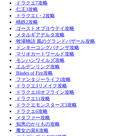
ドラクエ7攻略
仁王3攻略
ドラクエ1・2攻略
桃鉄2攻略
ゴーストオブヨウテイ攻略
メタルギアデルタ攻略
牧場物語 風のグランドバザール攻略
ドンキーコングバナンザ攻略
マリオカートワールド攻略
モンハンワイルズ攻略
エルデンリング攻略
Blades of Fire攻略
ファンタジーライフi攻略
ドラクエ3リメイク攻略
ドラクエ10オフライン攻略
ドラクエ11攻略
ドラクエモンスターズ3攻略
ドラクエ6攻略
メタファー攻略
知恵のかりもの攻略
魔女の泉R攻略