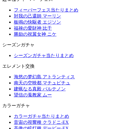
フィーバーフェス当たりまとめ
対我の己還師 マーリン
板鳴の快駆者 エジソン
福禄の愛財神 比干
勝励の祝翼女神 ニケ
シーズンガチャ
シーズンガチャ当たりまとめ
エレメント交換
海悠の梦幻島 アトランティス
南天の空映都 マチュピチュ
建蝋なる真殿 パルテノン
望信の蒐教家 ムー
カラーガチャ
カラーガチャ当たりまとめ
音宙の視響種 クラドニ-EX
高傲の眩灯種 デービー-EX