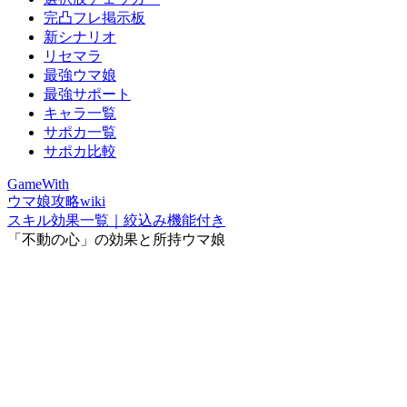
完凸フレ掲示板
新シナリオ
リセマラ
最強ウマ娘
最強サポート
キャラ一覧
サポカ一覧
サポカ比較
GameWith
ウマ娘攻略wiki
スキル効果一覧｜絞込み機能付き
「不動の心」の効果と所持ウマ娘