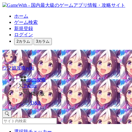
ホーム
ゲーム検索
新規登録
ログイン
2カラム
3カラム
ウマ娘攻略wiki
他の攻略
Twitter
掲示板
Q&A
選択肢チェッカー