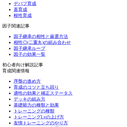
デバフ育成
蓋育成
根性育成
因子関連記事
因子継承の相性と厳選方法
相性◎(二重丸)の組み合わせ
因子継承ループ
因子の効果一覧
初心者向け解説記事
育成関連情報
序盤の進め方
育成のコツと立ち回り
適性の効果と補正ステータス
デッキの組み方
基礎能力の種類と効果
トレーニングの種類
トレーニングLvの上げ方
友情トレーニングのやり方