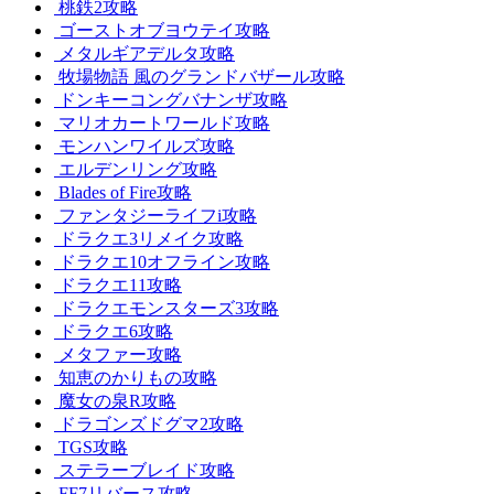
桃鉄2攻略
ゴーストオブヨウテイ攻略
メタルギアデルタ攻略
牧場物語 風のグランドバザール攻略
ドンキーコングバナンザ攻略
マリオカートワールド攻略
モンハンワイルズ攻略
エルデンリング攻略
Blades of Fire攻略
ファンタジーライフi攻略
ドラクエ3リメイク攻略
ドラクエ10オフライン攻略
ドラクエ11攻略
ドラクエモンスターズ3攻略
ドラクエ6攻略
メタファー攻略
知恵のかりもの攻略
魔女の泉R攻略
ドラゴンズドグマ2攻略
TGS攻略
ステラーブレイド攻略
FF7リバース攻略