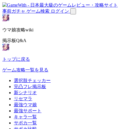
事前ガチャ
ゲーム検索
ログイン
ウマ娘攻略wiki
掲示板Q&A
トップに戻る
ゲーム攻略一覧を見る
選択肢チェッカー
完凸フレ掲示板
新シナリオ
リセマラ
最強ウマ娘
最強サポート
キャラ一覧
サポカ一覧
サポカ比較