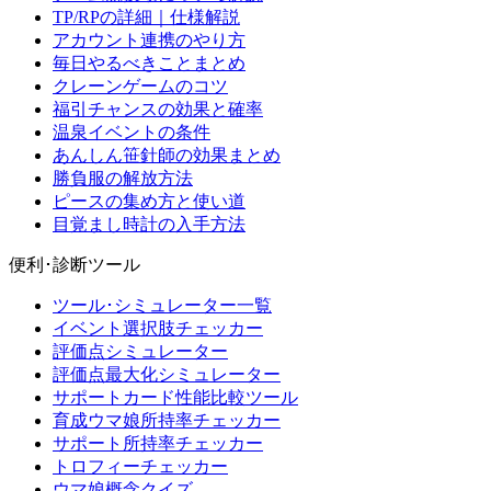
TP/RPの詳細｜仕様解説
アカウント連携のやり方
毎日やるべきことまとめ
クレーンゲームのコツ
福引チャンスの効果と確率
温泉イベントの条件
あんしん笹針師の効果まとめ
勝負服の解放方法
ピースの集め方と使い道
目覚まし時計の入手方法
便利･診断ツール
ツール･シミュレーター一覧
イベント選択肢チェッカー
評価点シミュレーター
評価点最大化シミュレーター
サポートカード性能比較ツール
育成ウマ娘所持率チェッカー
サポート所持率チェッカー
トロフィーチェッカー
ウマ娘概念クイズ