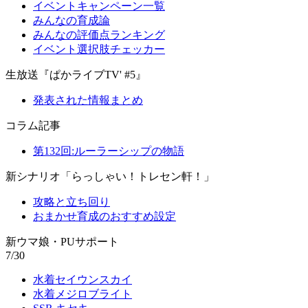
イベントキャンペーン一覧
みんなの育成論
みんなの評価点ランキング
イベント選択肢チェッカー
生放送『ぱかライブTV' #5』
発表された情報まとめ
コラム記事
第132回:ルーラーシップの物語
新シナリオ「らっしゃい！トレセン軒！」
攻略と立ち回り
おまかせ育成のおすすめ設定
新ウマ娘・PUサポート
7/30
水着セイウンスカイ
水着メジロブライト