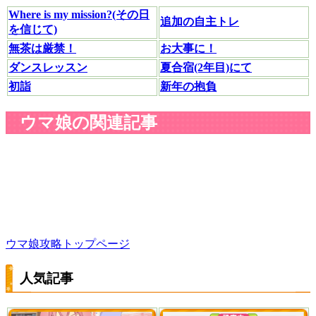
Where is my mission?(その日
追加の自主トレ
を信じて)
無茶は厳禁！
お大事に！
ダンスレッスン
夏合宿(2年目)にて
初詣
新年の抱負
ウマ娘の関連記事
ウマ娘攻略トップページ
人気記事