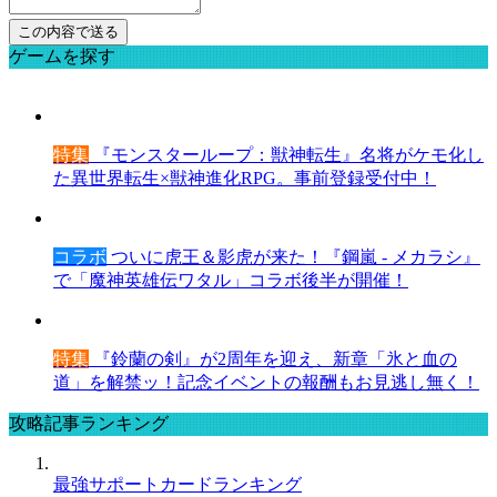
ゲームを探す
特集
『モンスターループ：獣神転生』名将がケモ化し
た異世界転生×獣神進化RPG。事前登録受付中！
コラボ
ついに虎王＆影虎が来た！『鋼嵐 - メカラシ』
で「魔神英雄伝ワタル」コラボ後半が開催！
特集
『鈴蘭の剣』が2周年を迎え、新章「氷と血の
道」を解禁ッ！記念イベントの報酬もお見逃し無く！
攻略記事ランキング
最強サポートカードランキング