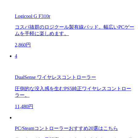
Logicool G F310r
コスパ抜群のロジクール製有線パッド。幅広いPCゲー
ムを手軽に楽しめます。
2,860円
4
DualSense ワイヤレスコントローラー
圧倒的な没入感を生むPS5純正ワイヤレスコントロー
ラー。
11,480円
PC/Steamコントローラーおすすめ20選はこちら