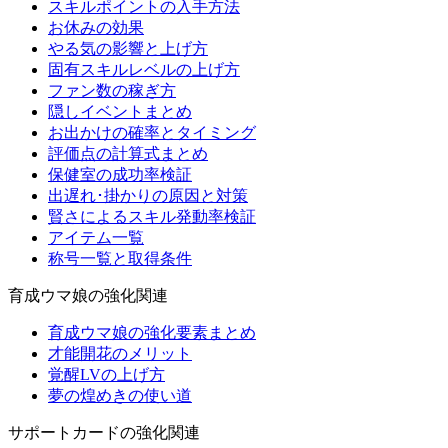
スキルポイントの入手方法
お休みの効果
やる気の影響と上げ方
固有スキルレベルの上げ方
ファン数の稼ぎ方
隠しイベントまとめ
お出かけの確率とタイミング
評価点の計算式まとめ
保健室の成功率検証
出遅れ･掛かりの原因と対策
賢さによるスキル発動率検証
アイテム一覧
称号一覧と取得条件
育成ウマ娘の強化関連
育成ウマ娘の強化要素まとめ
才能開花のメリット
覚醒LVの上げ方
夢の煌めきの使い道
サポートカードの強化関連