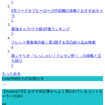
1
8月リーグオブヒーローズ中距離の攻略とおすすめキャ
ラ
2
最強キャラ(ウマ娘)評価ランキング
3
フレンド募集掲示板｜星3因子＆完凸絞り込み検索
4
新シナリオ「らっしゃい！トレセン軒！」の攻略と立
ち回り
5
もっとみる
GameWithからのお知らせ
【Amazon7月】おすすめ記事からよく買われているコントロ
ーラーTOP4
PR