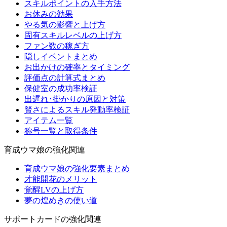
スキルポイントの入手方法
お休みの効果
やる気の影響と上げ方
固有スキルレベルの上げ方
ファン数の稼ぎ方
隠しイベントまとめ
お出かけの確率とタイミング
評価点の計算式まとめ
保健室の成功率検証
出遅れ･掛かりの原因と対策
賢さによるスキル発動率検証
アイテム一覧
称号一覧と取得条件
育成ウマ娘の強化関連
育成ウマ娘の強化要素まとめ
才能開花のメリット
覚醒LVの上げ方
夢の煌めきの使い道
サポートカードの強化関連