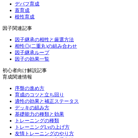
デバフ育成
蓋育成
根性育成
因子関連記事
因子継承の相性と厳選方法
相性◎(二重丸)の組み合わせ
因子継承ループ
因子の効果一覧
初心者向け解説記事
育成関連情報
序盤の進め方
育成のコツと立ち回り
適性の効果と補正ステータス
デッキの組み方
基礎能力の種類と効果
トレーニングの種類
トレーニングLvの上げ方
友情トレーニングのやり方