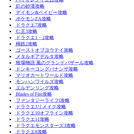
紅の砂漠攻略
デイモン&ベイビー攻略
ポケモンZA攻略
ドラクエ7攻略
仁王3攻略
ドラクエ1・2攻略
桃鉄2攻略
ゴーストオブヨウテイ攻略
メタルギアデルタ攻略
牧場物語 風のグランドバザール攻略
ドンキーコングバナンザ攻略
マリオカートワールド攻略
モンハンワイルズ攻略
エルデンリング攻略
Blades of Fire攻略
ファンタジーライフi攻略
ドラクエ3リメイク攻略
ドラクエ10オフライン攻略
ドラクエ11攻略
ドラクエモンスターズ3攻略
ドラクエ6攻略