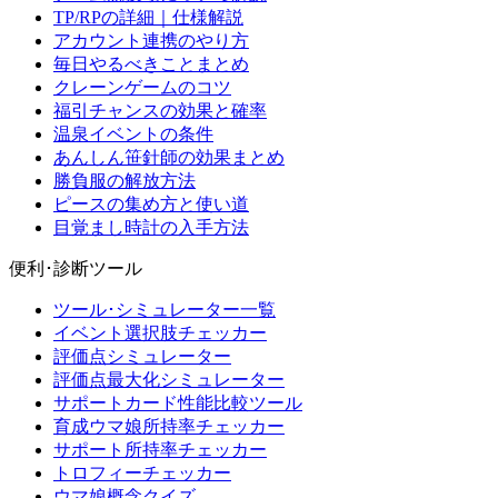
TP/RPの詳細｜仕様解説
アカウント連携のやり方
毎日やるべきことまとめ
クレーンゲームのコツ
福引チャンスの効果と確率
温泉イベントの条件
あんしん笹針師の効果まとめ
勝負服の解放方法
ピースの集め方と使い道
目覚まし時計の入手方法
便利･診断ツール
ツール･シミュレーター一覧
イベント選択肢チェッカー
評価点シミュレーター
評価点最大化シミュレーター
サポートカード性能比較ツール
育成ウマ娘所持率チェッカー
サポート所持率チェッカー
トロフィーチェッカー
ウマ娘概念クイズ