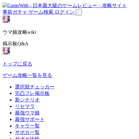
事前ガチャ
ゲーム検索
ログイン
ウマ娘攻略wiki
掲示板Q&A
トップに戻る
ゲーム攻略一覧を見る
選択肢チェッカー
完凸フレ掲示板
新シナリオ
リセマラ
最強ウマ娘
最強サポート
キャラ一覧
サポカ一覧
サポカ比較