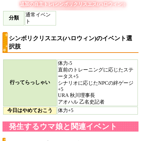
追加の自主トレ(シンボリクリスエス(ハロウィン))
通常イベン
分類
ト
シンボリクリスエス(ハロウィン)のイベント選
択肢
体力-5
直前のトレーニングに応じたステ
ータス+5
行ってらっしゃい
シナリオに応じたNPCの絆ゲージ
+5
URA 秋川理事長
アオハル 乙名史記者
今日はやめておこう
体力+5
発生するウマ娘と関連イベント