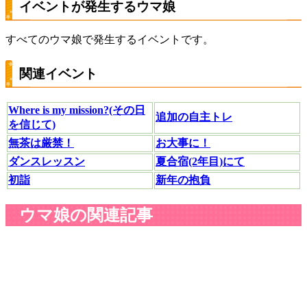
イベントが発生するウマ娘
すべてのウマ娘で発生するイベントです。
関連イベント
Where is my mission?(その日
追加の自主トレ
を信じて)
無茶は厳禁！
お大事に！
ダンスレッスン
夏合宿(2年目)にて
初詣
新年の抱負
ウマ娘の関連記事