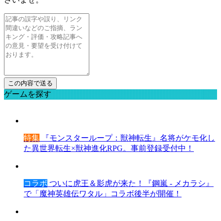
ゲームを探す
特集
『モンスターループ：獣神転生』名将がケモ化し
た異世界転生×獣神進化RPG。事前登録受付中！
コラボ
ついに虎王＆影虎が来た！『鋼嵐 - メカラシ』
で「魔神英雄伝ワタル」コラボ後半が開催！