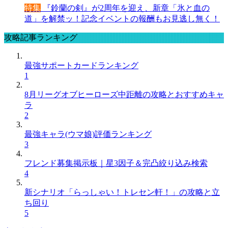
特集
『鈴蘭の剣』が2周年を迎え、新章「氷と血の
道」を解禁ッ！記念イベントの報酬もお見逃し無く！
攻略記事ランキング
最強サポートカードランキング
1
8月リーグオブヒーローズ中距離の攻略とおすすめキャ
ラ
2
最強キャラ(ウマ娘)評価ランキング
3
フレンド募集掲示板｜星3因子＆完凸絞り込み検索
4
新シナリオ「らっしゃい！トレセン軒！」の攻略と立
ち回り
5