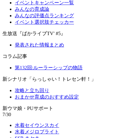
イベントキャンペーン一覧
みんなの育成論
みんなの評価点ランキング
イベント選択肢チェッカー
生放送『ぱかライブTV' #5』
発表された情報まとめ
コラム記事
第132回:ルーラーシップの物語
新シナリオ「らっしゃい！トレセン軒！」
攻略と立ち回り
おまかせ育成のおすすめ設定
新ウマ娘・PUサポート
7/30
水着セイウンスカイ
水着メジロブライト