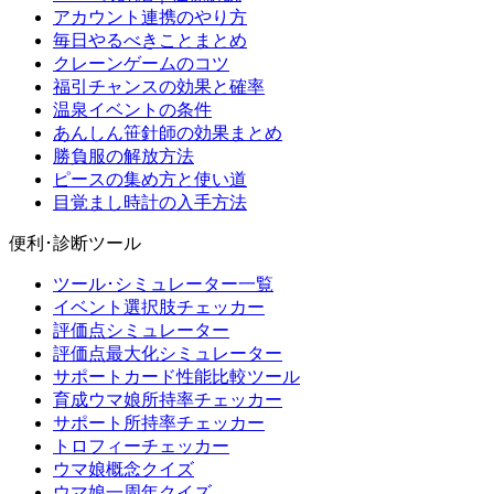
アカウント連携のやり方
毎日やるべきことまとめ
クレーンゲームのコツ
福引チャンスの効果と確率
温泉イベントの条件
あんしん笹針師の効果まとめ
勝負服の解放方法
ピースの集め方と使い道
目覚まし時計の入手方法
便利･診断ツール
ツール･シミュレーター一覧
イベント選択肢チェッカー
評価点シミュレーター
評価点最大化シミュレーター
サポートカード性能比較ツール
育成ウマ娘所持率チェッカー
サポート所持率チェッカー
トロフィーチェッカー
ウマ娘概念クイズ
ウマ娘一周年クイズ