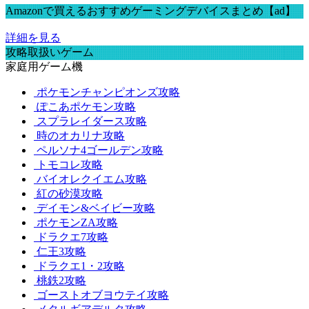
Amazonで買えるおすすめゲーミングデバイスまとめ【ad】
詳細を見る
攻略取扱いゲーム
家庭用ゲーム機
ポケモンチャンピオンズ攻略
ぽこあポケモン攻略
スプラレイダース攻略
時のオカリナ攻略
ペルソナ4ゴールデン攻略
トモコレ攻略
バイオレクイエム攻略
紅の砂漠攻略
デイモン&ベイビー攻略
ポケモンZA攻略
ドラクエ7攻略
仁王3攻略
ドラクエ1・2攻略
桃鉄2攻略
ゴーストオブヨウテイ攻略