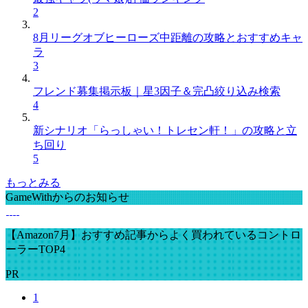
2
8月リーグオブヒーローズ中距離の攻略とおすすめキャ
ラ
3
フレンド募集掲示板｜星3因子＆完凸絞り込み検索
4
新シナリオ「らっしゃい！トレセン軒！」の攻略と立
ち回り
5
もっとみる
GameWithからのお知らせ
【Amazon7月】おすすめ記事からよく買われているコントロ
ーラーTOP4
PR
1