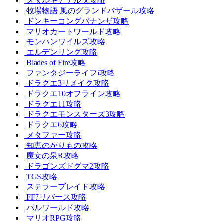
メタルギアデルタ攻略
牧場物語 風のグランドバザール攻略
ドンキーコングバナンザ攻略
マリオカートワールド攻略
モンハンワイルズ攻略
エルデンリング攻略
Blades of Fire攻略
ファンタジーライフi攻略
ドラクエ3リメイク攻略
ドラクエ10オフライン攻略
ドラクエ11攻略
ドラクエモンスターズ3攻略
ドラクエ6攻略
メタファー攻略
知恵のかりもの攻略
魔女の泉R攻略
ドラゴンズドグマ2攻略
TGS攻略
ステラーブレイド攻略
FF7リバース攻略
パルワールド攻略
マリオRPG攻略