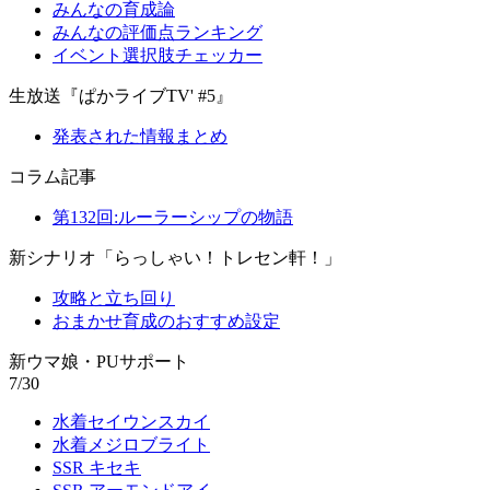
みんなの育成論
みんなの評価点ランキング
イベント選択肢チェッカー
生放送『ぱかライブTV' #5』
発表された情報まとめ
コラム記事
第132回:ルーラーシップの物語
新シナリオ「らっしゃい！トレセン軒！」
攻略と立ち回り
おまかせ育成のおすすめ設定
新ウマ娘・PUサポート
7/30
水着セイウンスカイ
水着メジロブライト
SSR キセキ