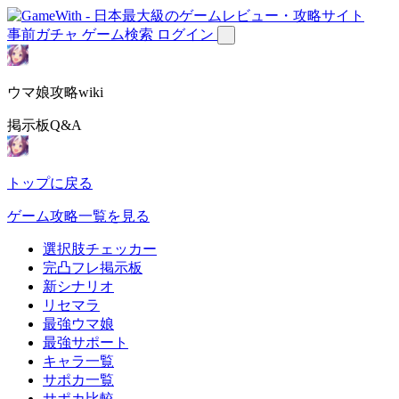
事前ガチャ
ゲーム検索
ログイン
ウマ娘攻略wiki
掲示板Q&A
トップに戻る
ゲーム攻略一覧を見る
選択肢チェッカー
完凸フレ掲示板
新シナリオ
リセマラ
最強ウマ娘
最強サポート
キャラ一覧
サポカ一覧
サポカ比較