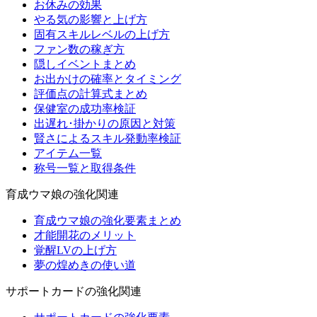
お休みの効果
やる気の影響と上げ方
固有スキルレベルの上げ方
ファン数の稼ぎ方
隠しイベントまとめ
お出かけの確率とタイミング
評価点の計算式まとめ
保健室の成功率検証
出遅れ･掛かりの原因と対策
賢さによるスキル発動率検証
アイテム一覧
称号一覧と取得条件
育成ウマ娘の強化関連
育成ウマ娘の強化要素まとめ
才能開花のメリット
覚醒LVの上げ方
夢の煌めきの使い道
サポートカードの強化関連