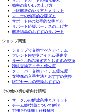
サポートカードの強化要素
効率の良いLvの上げ方
上限解放のやり方とメリット
マニーの効率的な稼ぎ方
サポートPtの効率的な稼ぎ方
サポート応援ボーナスの上げ方
解放結晶のおすすめサポート
ショップ関連
ショップで交換すべきアイテム
フレンドPt交換アイテム優先度
サークルPtの稼ぎ方とおすすめ交換
蹄鉄交換アイテム優先度
クローバー交換アイテム優先度
女神像の入手方法とおすすめ交換
限定セールの交換おすすめ
その他の初心者向け情報
サークルの解放条件とメリット
チーム競技場について解説
TP/RPの詳細｜仕様解説