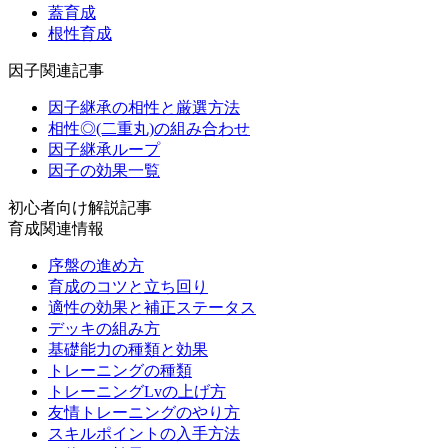
蓋育成
根性育成
因子関連記事
因子継承の相性と厳選方法
相性◎(二重丸)の組み合わせ
因子継承ループ
因子の効果一覧
初心者向け解説記事
育成関連情報
序盤の進め方
育成のコツと立ち回り
適性の効果と補正ステータス
デッキの組み方
基礎能力の種類と効果
トレーニングの種類
トレーニングLvの上げ方
友情トレーニングのやり方
スキルポイントの入手方法