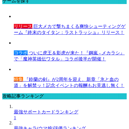
ゲームを探す
リリース
巨大メカで撃ちまくる爽快シューティングゲ
ーム『終末のタイタン：ラストラッシュ』リリース！
コラボ
ついに虎王＆影虎が来た！『鋼嵐 - メカラシ』
で「魔神英雄伝ワタル」コラボ後半が開催！
特集
『鈴蘭の剣』が2周年を迎え、新章「氷と血の
道」を解禁ッ！記念イベントの報酬もお見逃し無く！
攻略記事ランキング
最強サポートカードランキング
1
最強キャラ(ウマ娘)評価ランキング