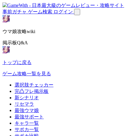
事前ガチャ
ゲーム検索
ログイン
ウマ娘攻略wiki
掲示板Q&A
トップに戻る
ゲーム攻略一覧を見る
選択肢チェッカー
完凸フレ掲示板
新シナリオ
リセマラ
最強ウマ娘
最強サポート
キャラ一覧
サポカ一覧
サポカ比較