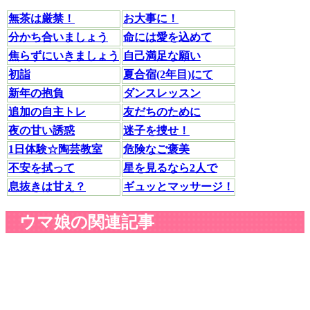
無茶は厳禁！
お大事に！
分かち合いましょう
命には愛を込めて
焦らずにいきましょう
自己満足な願い
初詣
夏合宿(2年目)にて
新年の抱負
ダンスレッスン
追加の自主トレ
友だちのために
夜の甘い誘惑
迷子を捜せ！
1日体験☆陶芸教室
危険なご褒美
不安を拭って
星を見るなら2人で
息抜きは甘え？
ギュッとマッサージ！
ウマ娘の関連記事