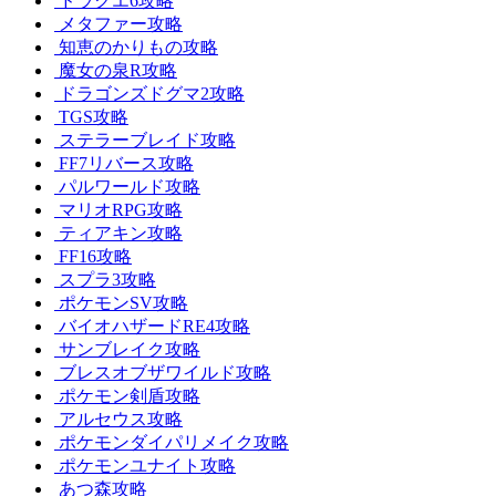
ドラクエ6攻略
メタファー攻略
知恵のかりもの攻略
魔女の泉R攻略
ドラゴンズドグマ2攻略
TGS攻略
ステラーブレイド攻略
FF7リバース攻略
パルワールド攻略
マリオRPG攻略
ティアキン攻略
FF16攻略
スプラ3攻略
ポケモンSV攻略
バイオハザードRE4攻略
サンブレイク攻略
ブレスオブザワイルド攻略
ポケモン剣盾攻略
アルセウス攻略
ポケモンダイパリメイク攻略
ポケモンユナイト攻略
あつ森攻略