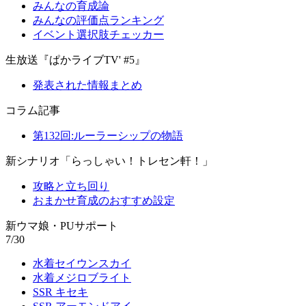
みんなの育成論
みんなの評価点ランキング
イベント選択肢チェッカー
生放送『ぱかライブTV' #5』
発表された情報まとめ
コラム記事
第132回:ルーラーシップの物語
新シナリオ「らっしゃい！トレセン軒！」
攻略と立ち回り
おまかせ育成のおすすめ設定
新ウマ娘・PUサポート
7/30
水着セイウンスカイ
水着メジロブライト
SSR キセキ