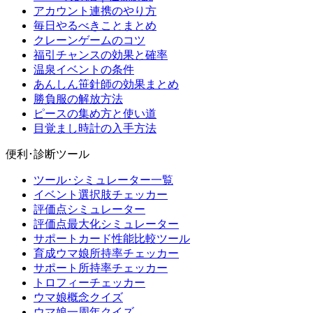
アカウント連携のやり方
毎日やるべきことまとめ
クレーンゲームのコツ
福引チャンスの効果と確率
温泉イベントの条件
あんしん笹針師の効果まとめ
勝負服の解放方法
ピースの集め方と使い道
目覚まし時計の入手方法
便利･診断ツール
ツール･シミュレーター一覧
イベント選択肢チェッカー
評価点シミュレーター
評価点最大化シミュレーター
サポートカード性能比較ツール
育成ウマ娘所持率チェッカー
サポート所持率チェッカー
トロフィーチェッカー
ウマ娘概念クイズ
ウマ娘一周年クイズ