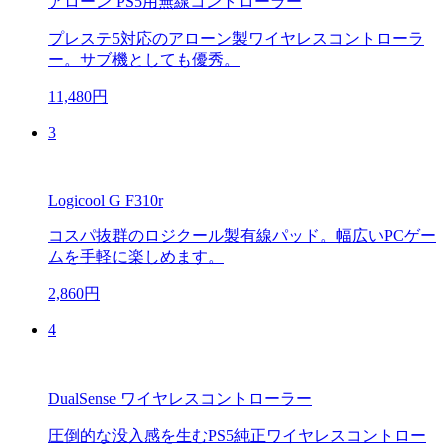
アローン PS5用無線コントローラー
プレステ5対応のアローン製ワイヤレスコントローラ
ー。サブ機としても優秀。
11,480円
3
Logicool G F310r
コスパ抜群のロジクール製有線パッド。幅広いPCゲー
ムを手軽に楽しめます。
2,860円
4
DualSense ワイヤレスコントローラー
圧倒的な没入感を生むPS5純正ワイヤレスコントロー