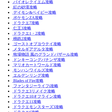
バイオレクイエム攻略
紅の砂漠攻略
デイモン&ベイビー攻略
ポケモンZA攻略
ドラクエ7攻略
仁王3攻略
ドラクエ1・2攻略
桃鉄2攻略
ゴーストオブヨウテイ攻略
メタルギアデルタ攻略
牧場物語 風のグランドバザール攻略
ドンキーコングバナンザ攻略
マリオカートワールド攻略
モンハンワイルズ攻略
エルデンリング攻略
Blades of Fire攻略
ファンタジーライフi攻略
ドラクエ3リメイク攻略
ドラクエ10オフライン攻略
ドラクエ11攻略
ドラクエモンスターズ3攻略