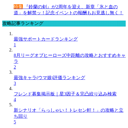
特集
『鈴蘭の剣』が2周年を迎え、新章「氷と血の
道」を解禁ッ！記念イベントの報酬もお見逃し無く！
攻略記事ランキング
最強サポートカードランキング
1
8月リーグオブヒーローズ中距離の攻略とおすすめキャ
ラ
2
最強キャラ(ウマ娘)評価ランキング
3
フレンド募集掲示板｜星3因子＆完凸絞り込み検索
4
新シナリオ「らっしゃい！トレセン軒！」の攻略と立
ち回り
5