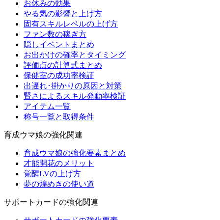
お休みの効果
やる気の影響と上げ方
固有スキルレベルの上げ方
ファン数の稼ぎ方
隠しイベントまとめ
お出かけの確率とタイミング
評価点の計算式まとめ
保健室の成功率検証
出遅れ･掛かりの原因と対策
賢さによるスキル発動率検証
アイテム一覧
称号一覧と取得条件
育成ウマ娘の強化関連
育成ウマ娘の強化要素まとめ
才能開花のメリット
覚醒LVの上げ方
夢の煌めきの使い道
サポートカードの強化関連