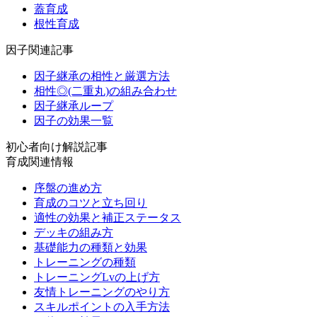
蓋育成
根性育成
因子関連記事
因子継承の相性と厳選方法
相性◎(二重丸)の組み合わせ
因子継承ループ
因子の効果一覧
初心者向け解説記事
育成関連情報
序盤の進め方
育成のコツと立ち回り
適性の効果と補正ステータス
デッキの組み方
基礎能力の種類と効果
トレーニングの種類
トレーニングLvの上げ方
友情トレーニングのやり方
スキルポイントの入手方法