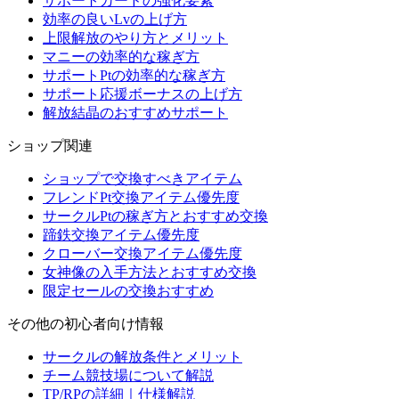
サポートカードの強化要素
効率の良いLvの上げ方
上限解放のやり方とメリット
マニーの効率的な稼ぎ方
サポートPtの効率的な稼ぎ方
サポート応援ボーナスの上げ方
解放結晶のおすすめサポート
ショップ関連
ショップで交換すべきアイテム
フレンドPt交換アイテム優先度
サークルPtの稼ぎ方とおすすめ交換
蹄鉄交換アイテム優先度
クローバー交換アイテム優先度
女神像の入手方法とおすすめ交換
限定セールの交換おすすめ
その他の初心者向け情報
サークルの解放条件とメリット
チーム競技場について解説
TP/RPの詳細｜仕様解説