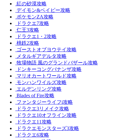
紅の砂漠攻略
デイモン&ベイビー攻略
ポケモンZA攻略
ドラクエ7攻略
仁王3攻略
ドラクエ1・2攻略
桃鉄2攻略
ゴーストオブヨウテイ攻略
メタルギアデルタ攻略
牧場物語 風のグランドバザール攻略
ドンキーコングバナンザ攻略
マリオカートワールド攻略
モンハンワイルズ攻略
エルデンリング攻略
Blades of Fire攻略
ファンタジーライフi攻略
ドラクエ3リメイク攻略
ドラクエ10オフライン攻略
ドラクエ11攻略
ドラクエモンスターズ3攻略
ドラクエ6攻略