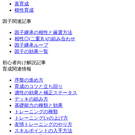
蓋育成
根性育成
因子関連記事
因子継承の相性と厳選方法
相性◎(二重丸)の組み合わせ
因子継承ループ
因子の効果一覧
初心者向け解説記事
育成関連情報
序盤の進め方
育成のコツと立ち回り
適性の効果と補正ステータス
デッキの組み方
基礎能力の種類と効果
トレーニングの種類
トレーニングLvの上げ方
友情トレーニングのやり方
スキルポイントの入手方法