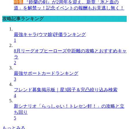
特集
『鈴蘭の剣』が2周年を迎え、新章「氷と血の
道」を解禁ッ！記念イベントの報酬もお見逃し無く！
攻略記事ランキング
最強キャラ(ウマ娘)評価ランキング
1
8月リーグオブヒーローズ中距離の攻略とおすすめキャ
ラ
2
最強サポートカードランキング
3
フレンド募集掲示板｜星3因子＆完凸絞り込み検索
4
新シナリオ「らっしゃい！トレセン軒！」の攻略と立
ち回り
5
もっとみる