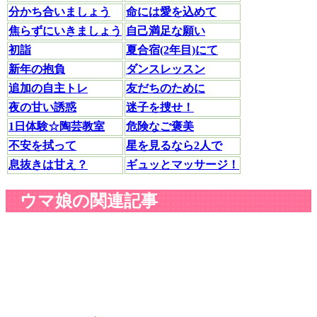
分かち合いましょう
命には愛を込めて
焦らずにいきましょう
自己満足な願い
初詣
夏合宿(2年目)にて
新年の抱負
ダンスレッスン
追加の自主トレ
友だちのために
夜の甘い誘惑
迷子を捜せ！
1日体験☆陶芸教室
危険なご褒美
不安を拭って
星を見るなら2人で
息抜きは甘え？
ギュッとマッサージ！
ウマ娘の関連記事