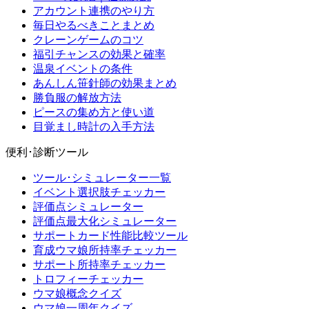
アカウント連携のやり方
毎日やるべきことまとめ
クレーンゲームのコツ
福引チャンスの効果と確率
温泉イベントの条件
あんしん笹針師の効果まとめ
勝負服の解放方法
ピースの集め方と使い道
目覚まし時計の入手方法
便利･診断ツール
ツール･シミュレーター一覧
イベント選択肢チェッカー
評価点シミュレーター
評価点最大化シミュレーター
サポートカード性能比較ツール
育成ウマ娘所持率チェッカー
サポート所持率チェッカー
トロフィーチェッカー
ウマ娘概念クイズ
ウマ娘一周年クイズ