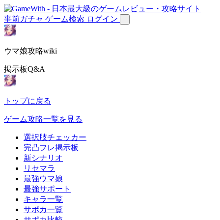
事前ガチャ
ゲーム検索
ログイン
ウマ娘攻略wiki
掲示板Q&A
トップに戻る
ゲーム攻略一覧を見る
選択肢チェッカー
完凸フレ掲示板
新シナリオ
リセマラ
最強ウマ娘
最強サポート
キャラ一覧
サポカ一覧
サポカ比較