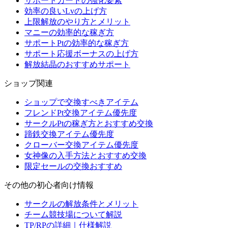
サポートカードの強化要素
効率の良いLvの上げ方
上限解放のやり方とメリット
マニーの効率的な稼ぎ方
サポートPtの効率的な稼ぎ方
サポート応援ボーナスの上げ方
解放結晶のおすすめサポート
ショップ関連
ショップで交換すべきアイテム
フレンドPt交換アイテム優先度
サークルPtの稼ぎ方とおすすめ交換
蹄鉄交換アイテム優先度
クローバー交換アイテム優先度
女神像の入手方法とおすすめ交換
限定セールの交換おすすめ
その他の初心者向け情報
サークルの解放条件とメリット
チーム競技場について解説
TP/RPの詳細｜仕様解説