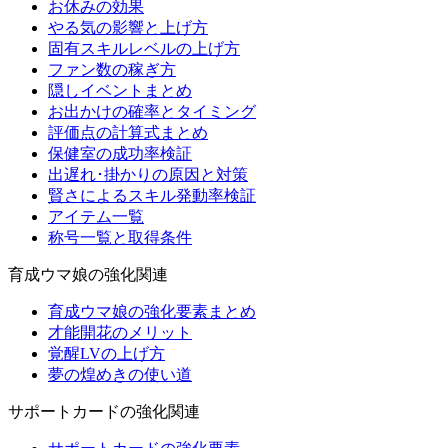
お休みの効果
やる気の影響と上げ方
固有スキルレベルの上げ方
ファン数の稼ぎ方
隠しイベントまとめ
お出かけの確率とタイミング
評価点の計算式まとめ
保健室の成功率検証
出遅れ･掛かりの原因と対策
賢さによるスキル発動率検証
アイテム一覧
称号一覧と取得条件
育成ウマ娘の強化関連
育成ウマ娘の強化要素まとめ
才能開花のメリット
覚醒LVの上げ方
夢の煌めきの使い道
サポートカードの強化関連