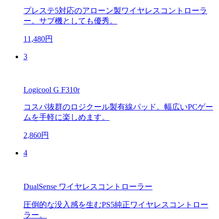
プレステ5対応のアローン製ワイヤレスコントローラ
ー。サブ機としても優秀。
11,480円
3
Logicool G F310r
コスパ抜群のロジクール製有線パッド。幅広いPCゲー
ムを手軽に楽しめます。
2,860円
4
DualSense ワイヤレスコントローラー
圧倒的な没入感を生むPS5純正ワイヤレスコントロー
ラー。