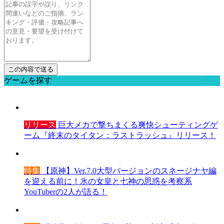
ゲームを探す
リリース
巨大メカで撃ちまくる爽快シューティングゲ
ーム『終末のタイタン：ラストラッシュ』リリース！
特集
【原神】Ver.7.0大型バージョンのスネージナヤ編
を迎える前に！氷の女皇と七神の思惑を考察系
YouTuberの2人が語る！