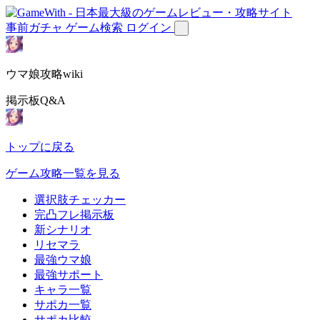
事前ガチャ
ゲーム検索
ログイン
ウマ娘攻略wiki
掲示板Q&A
トップに戻る
ゲーム攻略一覧を見る
選択肢チェッカー
完凸フレ掲示板
新シナリオ
リセマラ
最強ウマ娘
最強サポート
キャラ一覧
サポカ一覧
サポカ比較