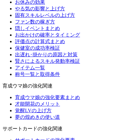
お休みの効果
やる気の影響と上げ方
固有スキルレベルの上げ方
ファン数の稼ぎ方
隠しイベントまとめ
お出かけの確率とタイミング
評価点の計算式まとめ
保健室の成功率検証
出遅れ･掛かりの原因と対策
賢さによるスキル発動率検証
アイテム一覧
称号一覧と取得条件
育成ウマ娘の強化関連
育成ウマ娘の強化要素まとめ
才能開花のメリット
覚醒LVの上げ方
夢の煌めきの使い道
サポートカードの強化関連