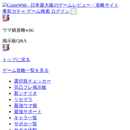
事前ガチャ
ゲーム検索
ログイン
ウマ娘攻略wiki
掲示板Q&A
トップに戻る
ゲーム攻略一覧を見る
選択肢チェッカー
完凸フレ掲示板
新シナリオ
リセマラ
最強ウマ娘
最強サポート
キャラ一覧
サポカ一覧
サポカ比較