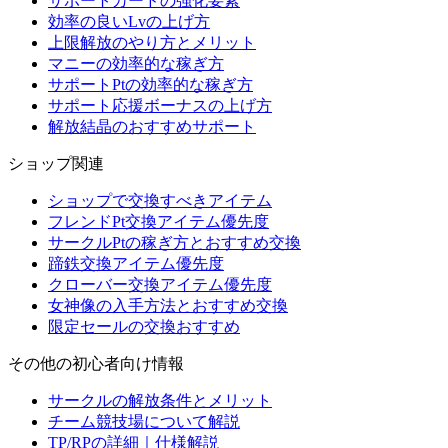
サポートカードの強化要素
効率の良いLvの上げ方
上限解放のやり方とメリット
マニーの効率的な稼ぎ方
サポートPtの効率的な稼ぎ方
サポート応援ボーナスの上げ方
解放結晶のおすすめサポート
ショップ関連
ショップで交換すべきアイテム
フレンドPt交換アイテム優先度
サークルPtの稼ぎ方とおすすめ交換
蹄鉄交換アイテム優先度
クローバー交換アイテム優先度
女神像の入手方法とおすすめ交換
限定セールの交換おすすめ
その他の初心者向け情報
サークルの解放条件とメリット
チーム競技場について解説
TP/RPの詳細｜仕様解説