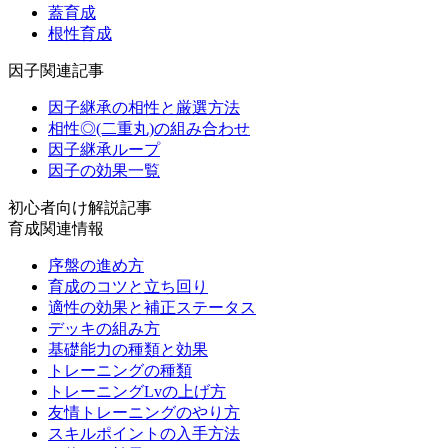
蓋育成
根性育成
因子関連記事
因子継承の相性と厳選方法
相性◎(二重丸)の組み合わせ
因子継承ループ
因子の効果一覧
初心者向け解説記事
育成関連情報
序盤の進め方
育成のコツと立ち回り
適性の効果と補正ステータス
デッキの組み方
基礎能力の種類と効果
トレーニングの種類
トレーニングLvの上げ方
友情トレーニングのやり方
スキルポイントの入手方法