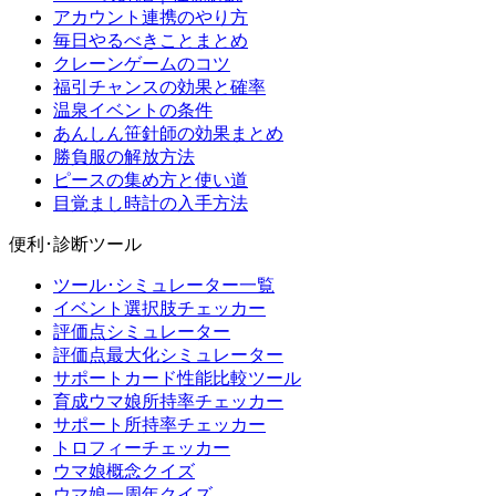
アカウント連携のやり方
毎日やるべきことまとめ
クレーンゲームのコツ
福引チャンスの効果と確率
温泉イベントの条件
あんしん笹針師の効果まとめ
勝負服の解放方法
ピースの集め方と使い道
目覚まし時計の入手方法
便利･診断ツール
ツール･シミュレーター一覧
イベント選択肢チェッカー
評価点シミュレーター
評価点最大化シミュレーター
サポートカード性能比較ツール
育成ウマ娘所持率チェッカー
サポート所持率チェッカー
トロフィーチェッカー
ウマ娘概念クイズ
ウマ娘一周年クイズ