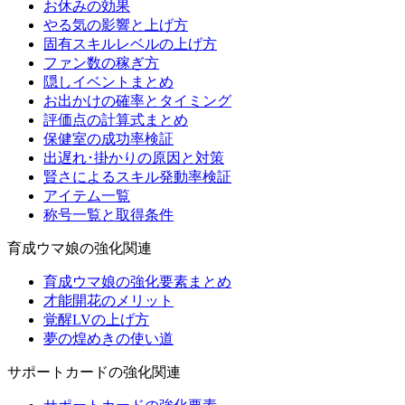
お休みの効果
やる気の影響と上げ方
固有スキルレベルの上げ方
ファン数の稼ぎ方
隠しイベントまとめ
お出かけの確率とタイミング
評価点の計算式まとめ
保健室の成功率検証
出遅れ･掛かりの原因と対策
賢さによるスキル発動率検証
アイテム一覧
称号一覧と取得条件
育成ウマ娘の強化関連
育成ウマ娘の強化要素まとめ
才能開花のメリット
覚醒LVの上げ方
夢の煌めきの使い道
サポートカードの強化関連