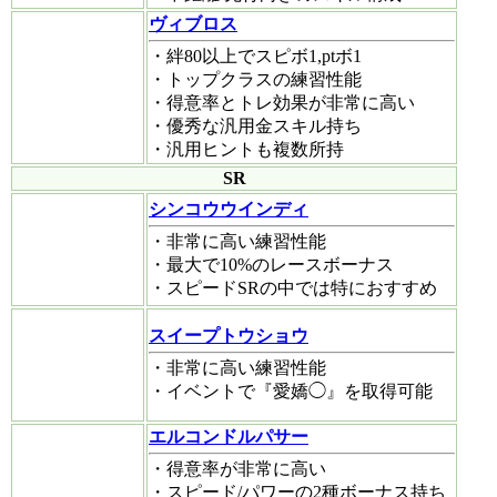
ヴィブロス
・絆80以上でスピボ1,ptボ1
・トップクラスの練習性能
・得意率とトレ効果が非常に高い
・優秀な汎用金スキル持ち
・汎用ヒントも複数所持
SR
シンコウウインディ
・非常に高い練習性能
・最大で10%のレースボーナス
・スピードSRの中では特におすすめ
スイープトウショウ
・非常に高い練習性能
・イベントで『愛嬌◯』を取得可能
エルコンドルパサー
・得意率が非常に高い
・スピード/パワーの2種ボーナス持ち