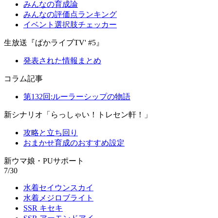
みんなの育成論
みんなの評価点ランキング
イベント選択肢チェッカー
生放送『ぱかライブTV' #5』
発表された情報まとめ
コラム記事
第132回:ルーラーシップの物語
新シナリオ「らっしゃい！トレセン軒！」
攻略と立ち回り
おまかせ育成のおすすめ設定
新ウマ娘・PUサポート
7/30
水着セイウンスカイ
水着メジロブライト
SSR キセキ