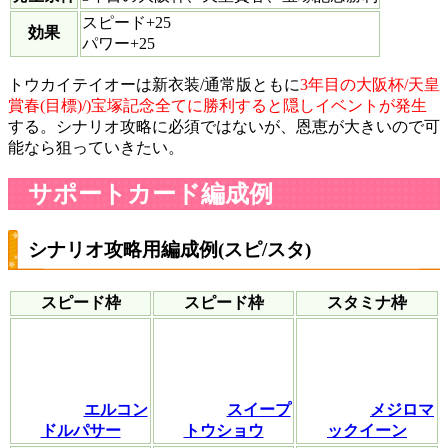
スピード+25
効果
パワー+25
トウカイテイオーは新衣装/通常版ともに
3年目の大阪杯/天皇
賞春(目標)/)宝塚記念全てに勝利すると隠しイベントが発生
する。シナリオ攻略に必須ではないが、恩恵が大きいので可
能なら狙っていきたい。
サポートカード編成例
シナリオ攻略用編成例(スピ/スタ)
スピード枠
スピード枠
スタミナ枠
エルコン
スイープ
メジロマ
ドルパサー
トウショウ
ックイーン