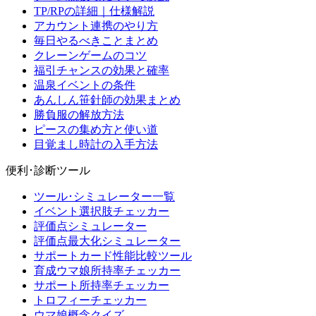
TP/RPの詳細｜仕様解説
アカウント連携のやり方
毎日やるべきことまとめ
クレーンゲームのコツ
福引チャンスの効果と確率
温泉イベントの条件
あんしん笹針師の効果まとめ
勝負服の解放方法
ピースの集め方と使い道
目覚まし時計の入手方法
便利･診断ツール
ツール･シミュレーター一覧
イベント選択肢チェッカー
評価点シミュレーター
評価点最大化シミュレーター
サポートカード性能比較ツール
育成ウマ娘所持率チェッカー
サポート所持率チェッカー
トロフィーチェッカー
ウマ娘概念クイズ