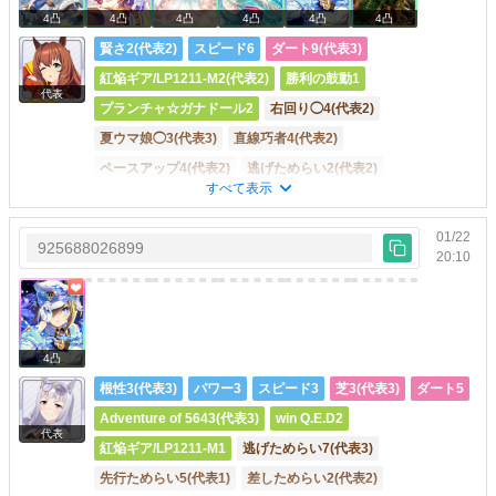
4凸
4凸
4凸
4凸
4凸
4凸
賢さ2(代表2)
スピード6
ダート9(代表3)
紅焔ギア/LP1211-M2(代表2)
勝利の鼓動1
代表
プランチャ☆ガナドール2
右回り◯4(代表2)
夏ウマ娘◯3(代表3)
直線巧者4(代表2)
ペースアップ4(代表2)
逃げためらい2(代表2)
すべて表示
明るい兆し2(代表2)
踏み込み上手1(代表1)
コーナー巧者◯2
栄養補給3
しとやかな足取り2
01/22
925688026899
20:10
地の加護2
根幹距離◯1
末脚2
差し切り体勢2
マイル直線◯2
十万バリキ2
進出開始2
駆け降り2
比類なき2
時代を変える者2
安田記念2(代表2)
宝塚記念5(代表3)
マイルCS3(代表3)
大阪杯2
4凸
NHKマイルC1
ジャパンC2
チャンピオンズC2
根性3(代表3)
パワー3
スピード3
芝3(代表3)
ダート5
マイルCS南部杯2
Adventure of 5643(代表3)
win Q.E.D2
代表
因子周回のお役に立てれば
紅焔ギア/LP1211-M1
逃げためらい7(代表3)
先行ためらい5(代表1)
差しためらい2(代表2)