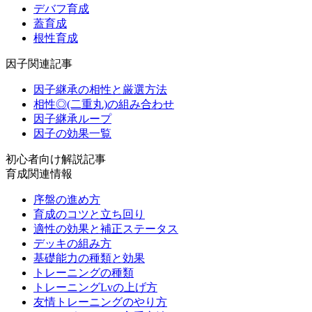
デバフ育成
蓋育成
根性育成
因子関連記事
因子継承の相性と厳選方法
相性◎(二重丸)の組み合わせ
因子継承ループ
因子の効果一覧
初心者向け解説記事
育成関連情報
序盤の進め方
育成のコツと立ち回り
適性の効果と補正ステータス
デッキの組み方
基礎能力の種類と効果
トレーニングの種類
トレーニングLvの上げ方
友情トレーニングのやり方