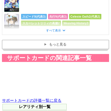
4凸
スピード9(代表3)
先行9(代表3)
Celeste Oath2(代表2)
スカーレットリリィの高揚2
Weaving History3
代表
初めて3ヶ月も経ってない初心者ですが...
すべて表示
もっと見る
サポートカードの関連記事一覧
サポートカードの評価一覧に戻る
レアリティ別一覧