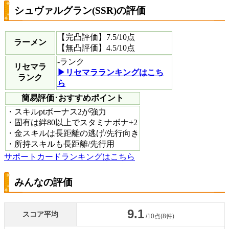
シュヴァルグラン(SSR)の評価
【完凸評価】
7.5
/10点
ラーメン
【無凸評価】
4.5
/10点
-
ランク
リセマラ
▶︎リセマラランキングはこち
ランク
ら
簡易評価･おすすめポイント
・スキルptボーナス2が強力
・固有は絆80以上でスタミナボナ+2
・金スキルは長距離の逃げ/先行向き
・所持スキルも長距離/先行用
サポートカードランキングはこちら
みんなの評価