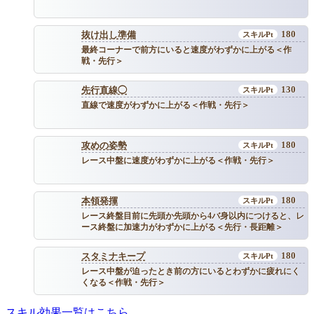
180
抜け出し準備
最終コーナーで前方にいると速度がわずかに上がる＜作
戦・先行＞
130
先行直線◯
直線で速度がわずかに上がる＜作戦・先行＞
180
攻めの姿勢
レース中盤に速度がわずかに上がる＜作戦・先行＞
180
本領発揮
レース終盤目前に先頭か先頭から4バ身以内につけると、レ
ース終盤に加速力がわずかに上がる＜先行・長距離＞
180
スタミナキープ
レース中盤が迫ったとき前の方にいるとわずかに疲れにく
くなる＜作戦・先行＞
スキル効果一覧はこちら