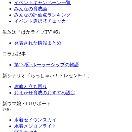
イベントキャンペーン一覧
みんなの育成論
みんなの評価点ランキング
イベント選択肢チェッカー
生放送『ぱかライブTV' #5』
発表された情報まとめ
コラム記事
第132回:ルーラーシップの物語
新シナリオ「らっしゃい！トレセン軒！」
攻略と立ち回り
おまかせ育成のおすすめ設定
新ウマ娘・PUサポート
7/30
水着セイウンスカイ
水着メジロブライト