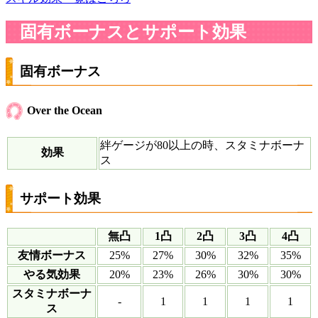
固有ボーナスとサポート効果
固有ボーナス
Over the Ocean
絆ゲージが80以上の時、スタミナボーナ
効果
ス
サポート効果
無凸
1凸
2凸
3凸
4凸
友情ボーナス
25%
27%
30%
32%
35%
やる気効果
20%
23%
26%
30%
30%
スタミナボーナ
-
1
1
1
1
ス