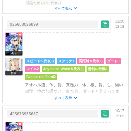
追込ためらい6(代表2)
すべて表示
ためらい4種持ってます。芝とダート走ってあります。
白因子87個。
12/20
925688026899
12:18
4凸
スピード5(代表3)
スタミナ3
長距離3(代表3)
ダート3
マイル2
Joy to the World3(代表3)
勝利の鼓動2
代表
Faith in the Feral2
アオハル速、体、賢、真髄力、体、根、賢、心、陽の
加護、地の加護など、白73個。ダートと芝走ってま
す、祖父にどうぞ
すべて表示
10/17
495673955687
19:09