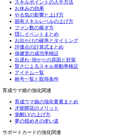
スキルポイントの入手方法
お休みの効果
やる気の影響と上げ方
固有スキルレベルの上げ方
ファン数の稼ぎ方
隠しイベントまとめ
お出かけの確率とタイミング
評価点の計算式まとめ
保健室の成功率検証
出遅れ･掛かりの原因と対策
賢さによるスキル発動率検証
アイテム一覧
称号一覧と取得条件
育成ウマ娘の強化関連
育成ウマ娘の強化要素まとめ
才能開花のメリット
覚醒LVの上げ方
夢の煌めきの使い道
サポートカードの強化関連