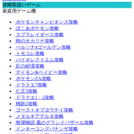
攻略取扱いゲーム
家庭用ゲーム機
ポケモンチャンピオンズ攻略
ぽこあポケモン攻略
スプラレイダース攻略
時のオカリナ攻略
ペルソナ4ゴールデン攻略
トモコレ攻略
バイオレクイエム攻略
紅の砂漠攻略
デイモン&ベイビー攻略
ポケモンZA攻略
ドラクエ7攻略
仁王3攻略
ドラクエ1・2攻略
桃鉄2攻略
ゴーストオブヨウテイ攻略
メタルギアデルタ攻略
牧場物語 風のグランドバザール攻略
ドンキーコングバナンザ攻略