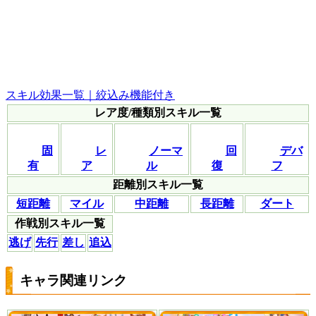
スキル効果一覧｜絞込み機能付き
レア度/種類別スキル一覧
固
レ
ノーマ
回
デバ
有
ア
ル
復
フ
距離別スキル一覧
短距離
マイル
中距離
長距離
ダート
作戦別スキル一覧
逃げ
先行
差し
追込
キャラ関連リンク