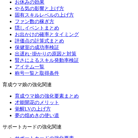
お休みの効果
やる気の影響と上げ方
固有スキルレベルの上げ方
ファン数の稼ぎ方
隠しイベントまとめ
お出かけの確率とタイミング
評価点の計算式まとめ
保健室の成功率検証
出遅れ･掛かりの原因と対策
賢さによるスキル発動率検証
アイテム一覧
称号一覧と取得条件
育成ウマ娘の強化関連
育成ウマ娘の強化要素まとめ
才能開花のメリット
覚醒LVの上げ方
夢の煌めきの使い道
サポートカードの強化関連