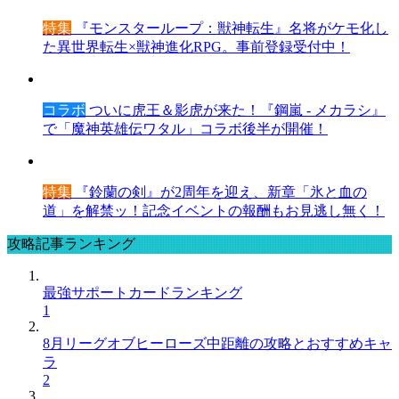
特集
『モンスターループ：獣神転生』名将がケモ化し
た異世界転生×獣神進化RPG。事前登録受付中！
コラボ
ついに虎王＆影虎が来た！『鋼嵐 - メカラシ』
で「魔神英雄伝ワタル」コラボ後半が開催！
特集
『鈴蘭の剣』が2周年を迎え、新章「氷と血の
道」を解禁ッ！記念イベントの報酬もお見逃し無く！
攻略記事ランキング
最強サポートカードランキング
1
8月リーグオブヒーローズ中距離の攻略とおすすめキャ
ラ
2