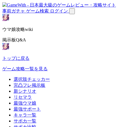
事前ガチャ
ゲーム検索
ログイン
ウマ娘攻略wiki
掲示板Q&A
トップに戻る
ゲーム攻略一覧を見る
選択肢チェッカー
完凸フレ掲示板
新シナリオ
リセマラ
最強ウマ娘
最強サポート
キャラ一覧
サポカ一覧
サポカ比較