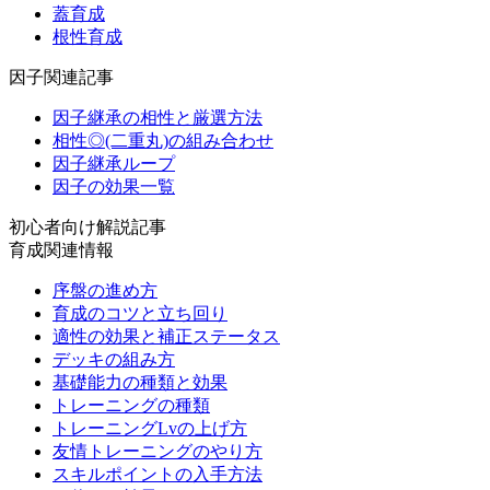
蓋育成
根性育成
因子関連記事
因子継承の相性と厳選方法
相性◎(二重丸)の組み合わせ
因子継承ループ
因子の効果一覧
初心者向け解説記事
育成関連情報
序盤の進め方
育成のコツと立ち回り
適性の効果と補正ステータス
デッキの組み方
基礎能力の種類と効果
トレーニングの種類
トレーニングLvの上げ方
友情トレーニングのやり方
スキルポイントの入手方法