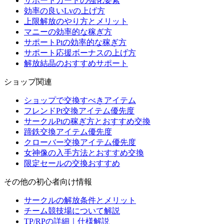
サポートカードの強化要素
効率の良いLvの上げ方
上限解放のやり方とメリット
マニーの効率的な稼ぎ方
サポートPtの効率的な稼ぎ方
サポート応援ボーナスの上げ方
解放結晶のおすすめサポート
ショップ関連
ショップで交換すべきアイテム
フレンドPt交換アイテム優先度
サークルPtの稼ぎ方とおすすめ交換
蹄鉄交換アイテム優先度
クローバー交換アイテム優先度
女神像の入手方法とおすすめ交換
限定セールの交換おすすめ
その他の初心者向け情報
サークルの解放条件とメリット
チーム競技場について解説
TP/RPの詳細｜仕様解説