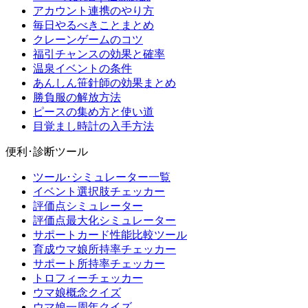
アカウント連携のやり方
毎日やるべきことまとめ
クレーンゲームのコツ
福引チャンスの効果と確率
温泉イベントの条件
あんしん笹針師の効果まとめ
勝負服の解放方法
ピースの集め方と使い道
目覚まし時計の入手方法
便利･診断ツール
ツール･シミュレーター一覧
イベント選択肢チェッカー
評価点シミュレーター
評価点最大化シミュレーター
サポートカード性能比較ツール
育成ウマ娘所持率チェッカー
サポート所持率チェッカー
トロフィーチェッカー
ウマ娘概念クイズ
ウマ娘一周年クイズ