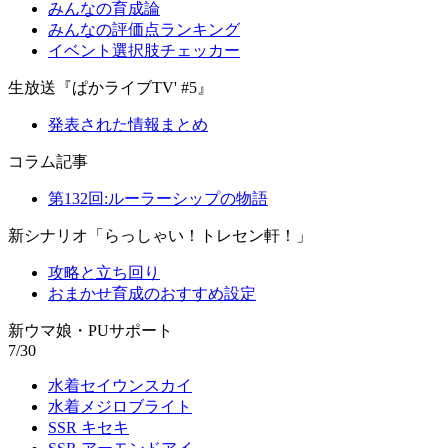
みんなの育成論
みんなの評価点ランキング
イベント選択肢チェッカー
生放送『ぱかライブTV' #5』
発表された情報まとめ
コラム記事
第132回:ルーラーシップの物語
新シナリオ「らっしゃい！トレセン軒！」
攻略と立ち回り
おまかせ育成のおすすめ設定
新ウマ娘・PUサポート
7/30
水着セイウンスカイ
水着メジロブライト
SSR キセキ