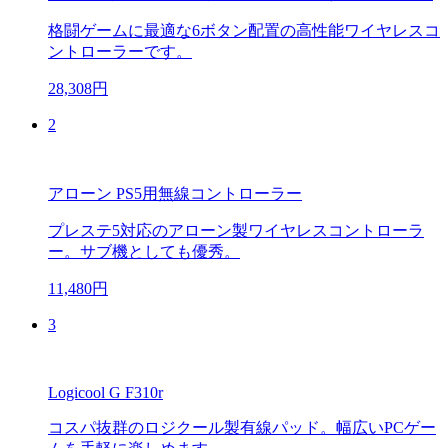
格闘ゲームに最適な6ボタン配置の高性能ワイヤレスコ
ントローラーです。
28,308円
2
アローン PS5用無線コントローラー
プレステ5対応のアローン製ワイヤレスコントローラ
ー。サブ機としても優秀。
11,480円
3
Logicool G F310r
コスパ抜群のロジクール製有線パッド。幅広いPCゲー