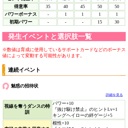
得意率
35
40
45
50
50
パワーボーナス
-
1
1
1
1
初期パワー
-
-
-
15
30
発生イベントと選択肢一覧
※数値は育成に使用しているサポートカードなどのボーナス
値によって変動する可能性があります。
連続イベント
魅惑の招待状
詳細を見る
パワー+10
視線を奪うダンスの特
『抜け駆け禁止』のヒントLv+1
訓
キングヘイローの絆ゲージ+5
根性+10