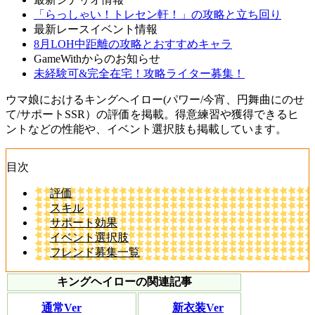
「らっしゃい！トレセン軒！」の攻略と立ち回り
最新レースイベント情報
8月LOH中距離の攻略とおすすめキャラ
GameWithからのお知らせ
未経験可&完全在宅！攻略ライター募集！
ウマ娘におけるキングヘイロー(パワー/今宵、円舞曲にのせ
て/サポートSSR）の評価を掲載。得意練習や獲得できるヒ
ントなどの性能や、イベント選択肢も掲載しています。
目次
評価
スキル
サポート効果
イベント選択肢
フレンド募集一覧
キングヘイローの関連記事
通常Ver
新衣装Ver