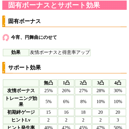
固有ボーナスとサポート効果
固有ボーナス
今宵、円舞曲にのせて
効果
友情ボーナスと得意率アップ
サポート効果
無凸
1凸
2凸
3凸
4凸
友情ボーナス
25%
26%
27%
28%
30%
トレーニング効
5%
6%
8%
10%
10%
果
初期絆ゲージ
15
16
18
20
20
ヒントLv
2
2
2
2
3
ヒント発生率
40%
42%
45%
47%
50%