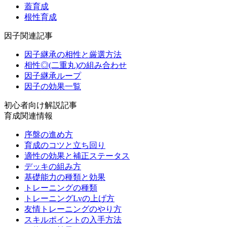
蓋育成
根性育成
因子関連記事
因子継承の相性と厳選方法
相性◎(二重丸)の組み合わせ
因子継承ループ
因子の効果一覧
初心者向け解説記事
育成関連情報
序盤の進め方
育成のコツと立ち回り
適性の効果と補正ステータス
デッキの組み方
基礎能力の種類と効果
トレーニングの種類
トレーニングLvの上げ方
友情トレーニングのやり方
スキルポイントの入手方法