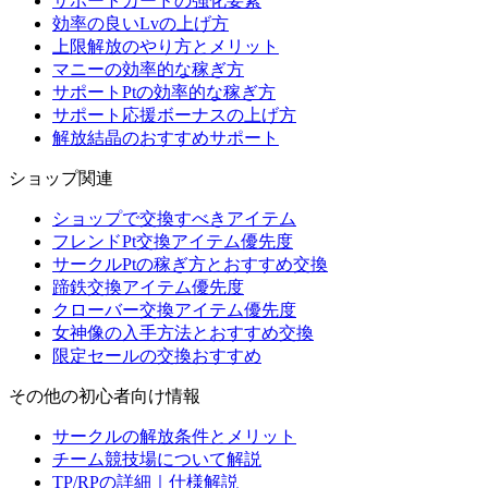
サポートカードの強化要素
効率の良いLvの上げ方
上限解放のやり方とメリット
マニーの効率的な稼ぎ方
サポートPtの効率的な稼ぎ方
サポート応援ボーナスの上げ方
解放結晶のおすすめサポート
ショップ関連
ショップで交換すべきアイテム
フレンドPt交換アイテム優先度
サークルPtの稼ぎ方とおすすめ交換
蹄鉄交換アイテム優先度
クローバー交換アイテム優先度
女神像の入手方法とおすすめ交換
限定セールの交換おすすめ
その他の初心者向け情報
サークルの解放条件とメリット
チーム競技場について解説
TP/RPの詳細｜仕様解説