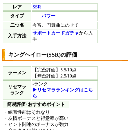
レア
SSR
パワー
タイプ
二つ名
今宵、円舞曲にのせて
サポートカードガチャ
から入
入手方法
手
キングヘイロー(SSR)の評価
【完凸評価】
5.5
/10点
ラーメン
【無凸評価】
2.5
/10点
-
ランク
リセマラ
▶︎リセマラランキングはこち
ランク
ら
簡易評価･おすすめポイント
・練習性能はそれなり
・友情ボーナスと得意率が高い
・ヒント関連のボーナスが強力