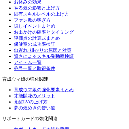
お休みの効果
やる気の影響と上げ方
固有スキルレベルの上げ方
ファン数の稼ぎ方
隠しイベントまとめ
お出かけの確率とタイミング
評価点の計算式まとめ
保健室の成功率検証
出遅れ･掛かりの原因と対策
賢さによるスキル発動率検証
アイテム一覧
称号一覧と取得条件
育成ウマ娘の強化関連
育成ウマ娘の強化要素まとめ
才能開花のメリット
覚醒LVの上げ方
夢の煌めきの使い道
サポートカードの強化関連