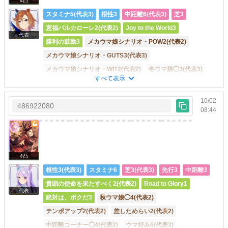
4凸
スタミナ5(代表3)
根性3
中距離6(代表3)
芝3
恵福バルカローレ2(代表2)
Joy to the World3
代表
勝利の鼓動3
メカウマ娘シナリオ・POW2(代表2)
メカウマ娘シナリオ・GUTS3(代表3)
メカウマ娘シナリオ・WIT2(代表2)
冬ウマ娘◯3(代表3)
すべて表示
中距離直線◯6(代表3)
先行直線◯2(代表2)
先行コーナー◯4(代表2)
ウマ好み2(代表2)
10/02
486922080
08:44
地固め2(代表2)
攻めの姿勢4(代表2)
会心の一歩4(代表2)
品行方正6(代表2)
正面突破5(代表2)
克己心2(代表2)
レースの真髄・体7(代表2)
右回り◯2
コーナー回復◯2
テンポアップ4
下り坂巧者1
むきだしの情熱2
4凸
メカウマ娘シナリオ・STM1
豊食祭シナリオ・にんじん2
根性3(代表3)
スタミナ6
芝3(代表3)
先行3
中距離3
豊食祭シナリオ・じゃがいも2
豊食祭シナリオ・唐辛子2
貴顕の使命を果たすべく2(代表2)
Road to Glory1
代表
豊食祭シナリオ・いちご3
直線巧者2
絶対は、ボクだ3
秋ウマ娘◯4(代表2)
スリップストリーム2
遊びはおしまいっ！1
テンポアップ2(代表2)
差しためらい2(代表2)
しとやかな足取り2
中盤巧者2
素直な一歩2
中距離コーナー◯4(代表2)
ウマ好み6(代表3)