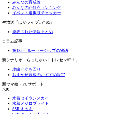
みんなの育成論
みんなの評価点ランキング
イベント選択肢チェッカー
生放送『ぱかライブTV' #5』
発表された情報まとめ
コラム記事
第132回:ルーラーシップの物語
新シナリオ「らっしゃい！トレセン軒！」
攻略と立ち回り
おまかせ育成のおすすめ設定
新ウマ娘・PUサポート
7/30
水着セイウンスカイ
水着メジロブライト
SSR キセキ