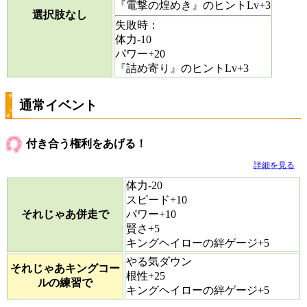
『電撃の煌めき』のヒントLv+3
選択肢なし
失敗時：
体力-10
パワー+20
『詰め寄り』のヒントLv+3
通常イベント
付き合う権利をあげる！
詳細を見る
体力-20
スピード+10
それじゃあ併走で
パワー+10
賢さ+5
キングヘイローの絆ゲージ+5
やる気ダウン
それじゃあキングコー
根性+25
ルの練習で
キングヘイローの絆ゲージ+5