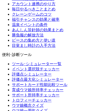
アカウント連携のやり方
毎日やるべきことまとめ
クレーンゲームのコツ
福引チャンスの効果と確率
温泉イベントの条件
あんしん笹針師の効果まとめ
勝負服の解放方法
ピースの集め方と使い道
目覚まし時計の入手方法
便利･診断ツール
ツール･シミュレーター一覧
イベント選択肢チェッカー
評価点シミュレーター
評価点最大化シミュレーター
サポートカード性能比較ツール
育成ウマ娘所持率チェッカー
サポート所持率チェッカー
トロフィーチェッカー
ウマ娘概念クイズ
ウマ娘一周年クイズ