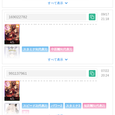
マイルCS5(代表3)
すべて表示
ホープフルS4(代表2)
大阪杯3
地固め5(代表2)
序盤巧者1(代表1)
飛躍の予感2(代表2)
芝のマイル～長距離G1勝利ジェンティルと相性◎ ス
素直な一歩3(代表3)
克己心2(代表2)
09/17
キルは先行寄り 真髄体☆322親に冬ウマ☆3あり
169022782
21:18
豊食祭シナリオ・じゃがいも2(代表2)
豊食祭シナリオ・唐辛子2(代表2)
垂れウマ回避2
左回り◯3
根幹距離◯2
スリップストリーム2
確かな足取り1
アオハル点火・賢1
L'Arcシナリオ2
4凸
日本ダービー2(代表1)
天皇賞(秋)2(代表2)
スタミナ9(代表3)
中距離9(代表3)
ホープフルS3(代表3)
ヴィクトリアマイル2
すべて表示
代表
目指せ 完全適正！！ と言えば聞こえはいいですが、
赤因子とっ散らかってます（芝、先行、中距離）（ス
07/22
タ6根3） ジェンティルドンナと片親で相性◎です（ダ
991137961
20:24
ートは走ってません）
4凸
スピード2(代表2)
パワー2
スタミナ3
短距離5(代表2)
芝3