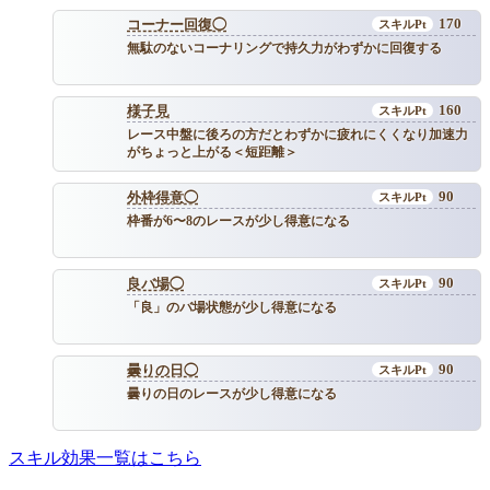
170
コーナー回復◯
無駄のないコーナリングで持久力がわずかに回復する
160
様子見
レース中盤に後ろの方だとわずかに疲れにくくなり加速力
がちょっと上がる＜短距離＞
90
外枠得意◯
枠番が6〜8のレースが少し得意になる
90
良バ場◯
「良」のバ場状態が少し得意になる
90
曇りの日◯
曇りの日のレースが少し得意になる
スキル効果一覧はこちら