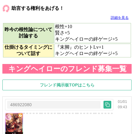
助言する権利をあげる！
詳細を見る
根性+10
昨今の根性論について
賢さ+5
討論する
キングヘイローの絆ゲージ+5
仕掛けるタイミングに
『末脚』のヒントLv+1
ついて話す
キングヘイローの絆ゲージ+5
キングヘイローのフレンド募集一覧
フレンド掲示板TOPはこちら
01/01
486922080
09:43