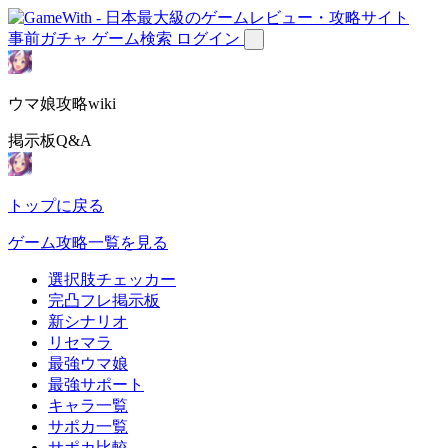
事前ガチャ
ゲーム検索
ログイン
ウマ娘攻略wiki
掲示板Q&A
トップに戻る
ゲーム攻略一覧を見る
選択肢チェッカー
完凸フレ掲示板
新シナリオ
リセマラ
最強ウマ娘
最強サポート
キャラ一覧
サポカ一覧
サポカ比較