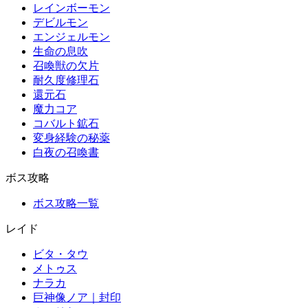
レインボーモン
デビルモン
エンジェルモン
生命の息吹
召喚獣の欠片
耐久度修理石
還元石
魔力コア
コバルト鉱石
変身経験の秘薬
白夜の召喚書
ボス攻略
ボス攻略一覧
レイド
ビタ・タウ
メトゥス
ナラカ
巨神像ノア｜封印