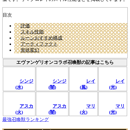
目次
評価
スキル性能
ルーンおすすめ構成
アーティファクト
形状変幻
エヴァンゲリオンコラボ召喚獣の記事はこちら
シンジ
シンジ
レイ
レイ
(水)
(闇)
(風)
(光)
アスカ
アスカ
マリ
マリ
(火)
(闇)
(火)
(光)
最強召喚獣ランキング