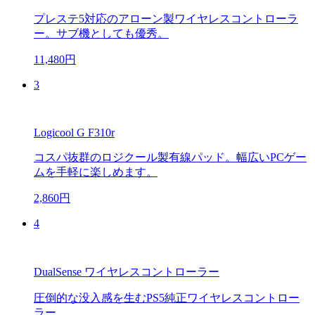
プレステ5対応のアローン製ワイヤレスコントローラ
ー。サブ機としても優秀。
11,480円
3
Logicool G F310r
コスパ抜群のロジクール製有線パッド。幅広いPCゲー
ムを手軽に楽しめます。
2,860円
4
DualSense ワイヤレスコントローラー
圧倒的な没入感を生むPS5純正ワイヤレスコントロー
ラー。