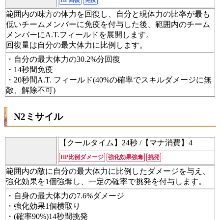
HP回復
免疫
範囲内の味方の体力を回復し、自分と現体力の比率が最も
低いチームメンバーに免疫を付与した後、範囲内のチーム
メンバーにA.T.フィールドを展開します。
回復量は自分の最大体力に比例します。
・自分の最大体力の30.2%分回復
・14秒間免疫
・20秒間A.T. フィールド(40%の確率でスキルダメージに無
敵、解除不可)
N2ミサイル
【クールタイム】24秒 /【マナ消費】4
HP比例ダメージ
強化効果強奪
挑発
範囲内の敵に自分の最大体力に比例したダメージを与え、
強化効果を1個強奪し、一定の確率で挑発を付与します。
・自身の最大体力の7.6%ダメージ
・強化効果1個横取り
・(確率90%)14秒間挑発