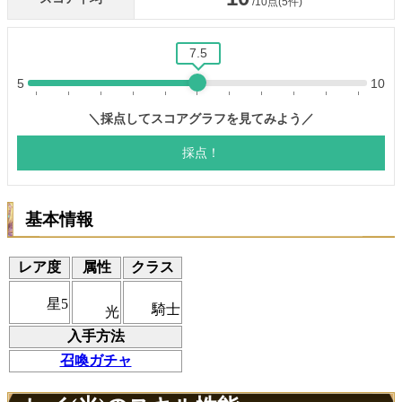
基本情報
レア度
属性
クラス
星5
騎士
光
入手方法
召喚ガチャ