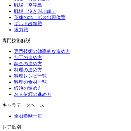
戦場「空滝島」
戦場「泣き叫ぶ崖」
英雄の地｜ボス出現位置
ギルド占領戦
総力戦
専門技術解説
専門技術の効率的な進め方
加工の進め方
錬金の進め方
料理の進め方
料理レシピ一覧
料理の食材一覧
鍛冶の進め方
名人依頼の進め方
キャラデータベース
全召喚獣一覧
レア度別