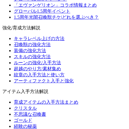
「エヴァンゲリオン」コラボ情報まとめ
グローバル1.5周年イベント
1.5周年光闇召喚獣チケ|どれを選ぶべき？
強化/育成方法解説
キャラレベル上げの方法
召喚獣の強化方法
装備の強化方法
スキルの強化方法
ルーンの強化/入手方法
超越のやり方/素材集め
紋章の入手方法と使い方
アーティファクト入手と強化
アイテム入手方法解説
育成アイテムの入手方法まとめ
クリスタル
不思議な召喚書
ゴールド
経験の秘薬