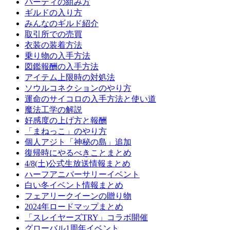
パーティの組み方
ギルドの入り方
みんなのギルド紹介
取引所での売買
衣装の装着方法
乗り物の入手方法
図鑑報酬の入手方法
アイテム上限時の対処法
ソウルコネクションのやり方
運命のサイコロの入手方法と使い道
魔法工学の解説
好感度の上げ方と報酬
「まねっこ」のやり方
個人アジト「神秘の島」追加
復帰時にやるべきことまとめ
4/8(土)公式生放送情報まとめ
ハーフアニバーサリーイベント
白い冬イベント情報まとめ
フェアリークイーンの贈り物
2024年ロードマップまとめ
「スレイヤーズTRY」コラボ開催
グローバル1周年イベント