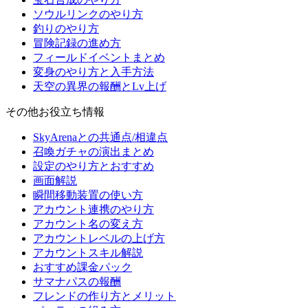
ソウルリンクのやり方
釣りのやり方
冒険記録の進め方
フィールドイベントまとめ
変身のやり方と入手方法
天空の異界の報酬とLv上げ
その他お役立ち情報
SkyArenaとの共通点/相違点
召喚ガチャの演出まとめ
設定のやり方とおすすめ
画面解説
瞬間移動装置の使い方
アカウント連携のやり方
アカウント名の変え方
アカウントレベルの上げ方
アカウントスキル解説
おすすめ課金パック
サマナパスの報酬
フレンドの作り方とメリット