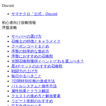
Discord
サマナクロ「公式」Discord
初心者向け攻略情報
序盤攻略
サーバーの選び方
召喚士の特徴とキャラメイク
クーポンコードまとめ
序盤の効率的な進め方
序盤におすすめの召喚獣
光闇召喚獣獲得イベント|どれを選ぶべき？
星4チケットのおすすめ召喚獣
戦闘力の上げ方
毎日やるべきこと
7日間特別任務の達成方法
バトルシステムと操作方法
属性効果とクラス解説
クエストの進め方と解放要素
リピート依頼のおすすめ
宝石合成のやり方