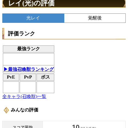
レイ(光)の評価
光レイ
覚醒後
評価ランク
最強ランク
▶最強召喚獣ランキング
PvE
PvP
ボス
全キャラ(召喚獣)一覧
みんなの評価