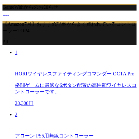
GameWithからのお知らせ
【Amazon7月】おすすめ記事からよく買われているコントロ
ーラーTOP4
PR
1
HORIワイヤレスファイティングコマンダー OCTA Pro
格闘ゲームに最適な6ボタン配置の高性能ワイヤレスコ
ントローラーです。
28,308円
2
アローン PS5用無線コントローラー