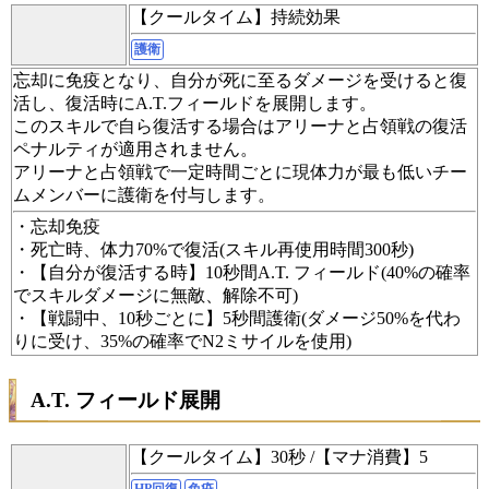
【クールタイム】持続効果
護衛
忘却に免疫となり、自分が死に至るダメージを受けると復
活し、復活時にA.T.フィールドを展開します。
このスキルで自ら復活する場合はアリーナと占領戦の復活
ペナルティが適用されません。
アリーナと占領戦で一定時間ごとに現体力が最も低いチー
ムメンバーに護衛を付与します。
・忘却免疫
・死亡時、体力70%で復活(スキル再使用時間300秒)
・【自分が復活する時】10秒間A.T. フィールド(40%の確率
でスキルダメージに無敵、解除不可)
・【戦闘中、10秒ごとに】5秒間護衛(ダメージ50%を代わ
りに受け、35%の確率でN2ミサイルを使用)
A.T. フィールド展開
【クールタイム】30秒 /【マナ消費】5