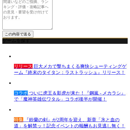
ゲームを探す
リリース
巨大メカで撃ちまくる爽快シューティングゲ
ーム『終末のタイタン：ラストラッシュ』リリース！
コラボ
ついに虎王＆影虎が来た！『鋼嵐 - メカラシ』
で「魔神英雄伝ワタル」コラボ後半が開催！
特集
『鈴蘭の剣』が2周年を迎え、新章「氷と血の
道」を解禁ッ！記念イベントの報酬もお見逃し無く！