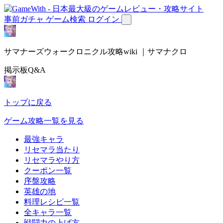
事前ガチャ
ゲーム検索
ログイン
サマナーズウォークロニクル攻略wiki ｜サマナクロ
掲示板Q&A
トップに戻る
ゲーム攻略一覧を見る
最強キャラ
リセマラ当たり
リセマラやり方
クーポン一覧
序盤攻略
英雄の地
料理レシピ一覧
全キャラ一覧
戦闘力の上げ方