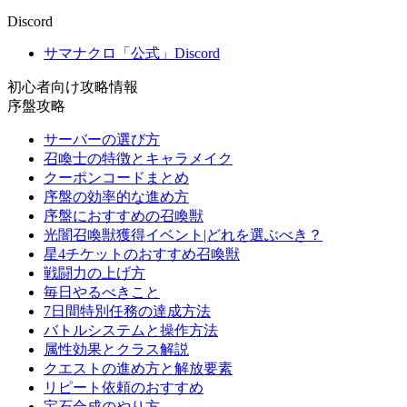
Discord
サマナクロ「公式」Discord
初心者向け攻略情報
序盤攻略
サーバーの選び方
召喚士の特徴とキャラメイク
クーポンコードまとめ
序盤の効率的な進め方
序盤におすすめの召喚獣
光闇召喚獣獲得イベント|どれを選ぶべき？
星4チケットのおすすめ召喚獣
戦闘力の上げ方
毎日やるべきこと
7日間特別任務の達成方法
バトルシステムと操作方法
属性効果とクラス解説
クエストの進め方と解放要素
リピート依頼のおすすめ
宝石合成のやり方