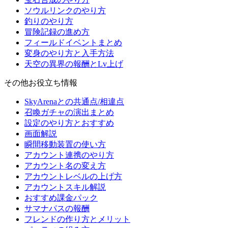
ソウルリンクのやり方
釣りのやり方
冒険記録の進め方
フィールドイベントまとめ
変身のやり方と入手方法
天空の異界の報酬とLv上げ
その他お役立ち情報
SkyArenaとの共通点/相違点
召喚ガチャの演出まとめ
設定のやり方とおすすめ
画面解説
瞬間移動装置の使い方
アカウント連携のやり方
アカウント名の変え方
アカウントレベルの上げ方
アカウントスキル解説
おすすめ課金パック
サマナパスの報酬
フレンドの作り方とメリット