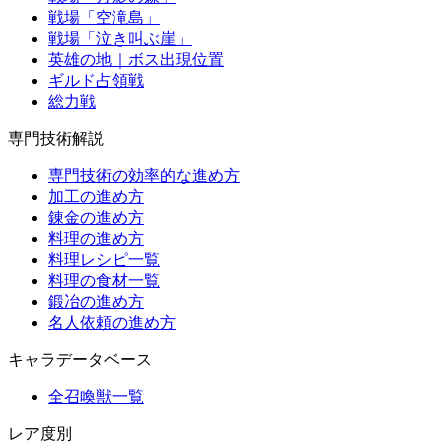
戦場「空滝島」
戦場「泣き叫ぶ崖」
英雄の地｜ボス出現位置
ギルド占領戦
総力戦
専門技術解説
専門技術の効率的な進め方
加工の進め方
錬金の進め方
料理の進め方
料理レシピ一覧
料理の食材一覧
鍛冶の進め方
名人依頼の進め方
キャラデータベース
全召喚獣一覧
レア度別