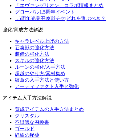
「エヴァンゲリオン」コラボ情報まとめ
グローバル1.5周年イベント
1.5周年光闇召喚獣チケ|どれを選ぶべき？
強化/育成方法解説
キャラレベル上げの方法
召喚獣の強化方法
装備の強化方法
スキルの強化方法
ルーンの強化/入手方法
超越のやり方/素材集め
紋章の入手方法と使い方
アーティファクト入手と強化
アイテム入手方法解説
育成アイテムの入手方法まとめ
クリスタル
不思議な召喚書
ゴールド
経験の秘薬