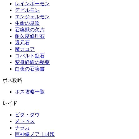
レインボーモン
デビルモン
エンジェルモン
生命の息吹
召喚獣の欠片
耐久度修理石
還元石
魔力コア
コバルト鉱石
変身経験の秘薬
白夜の召喚書
ボス攻略
ボス攻略一覧
レイド
ビタ・タウ
メトゥス
ナラカ
巨神像ノア｜封印