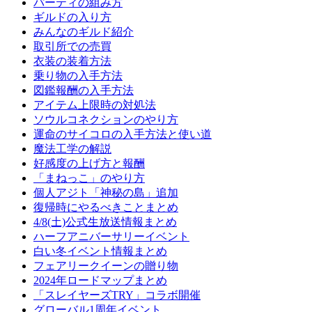
パーティの組み方
ギルドの入り方
みんなのギルド紹介
取引所での売買
衣装の装着方法
乗り物の入手方法
図鑑報酬の入手方法
アイテム上限時の対処法
ソウルコネクションのやり方
運命のサイコロの入手方法と使い道
魔法工学の解説
好感度の上げ方と報酬
「まねっこ」のやり方
個人アジト「神秘の島」追加
復帰時にやるべきことまとめ
4/8(土)公式生放送情報まとめ
ハーフアニバーサリーイベント
白い冬イベント情報まとめ
フェアリークイーンの贈り物
2024年ロードマップまとめ
「スレイヤーズTRY」コラボ開催
グローバル1周年イベント