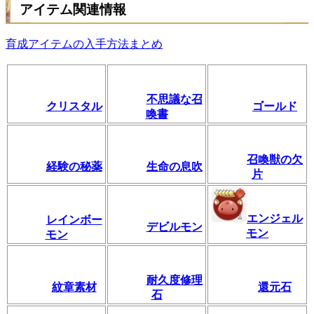
アイテム関連情報
育成アイテムの入手方法まとめ
不思議な召
クリスタル
ゴールド
喚書
召喚獣の欠
経験の秘薬
生命の息吹
片
エンジェル
レインボー
デビルモン
モン
モン
耐久度修理
紋章素材
還元石
石