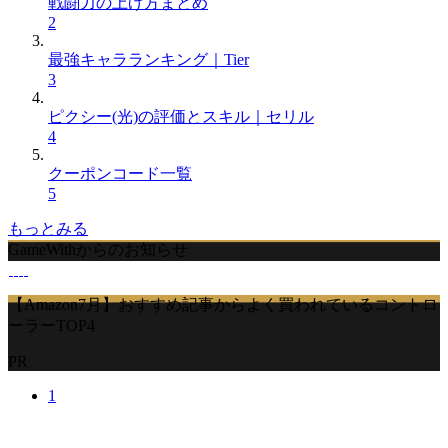
戦闘力の上げ方まとめ
2
最強キャラランキング｜Tier
3
ピクシー(光)の評価とスキル｜セリル
4
クーポンコード一覧
5
もっとみる
GameWithからのお知らせ
【Amazon7月】おすすめ記事からよく買われているコントロ
ーラーTOP4
PR
1