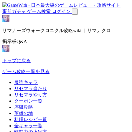
事前ガチャ
ゲーム検索
ログイン
サマナーズウォークロニクル攻略wiki ｜サマナクロ
掲示板Q&A
トップに戻る
ゲーム攻略一覧を見る
最強キャラ
リセマラ当たり
リセマラやり方
クーポン一覧
序盤攻略
英雄の地
料理レシピ一覧
全キャラ一覧
戦闘力の上げ方