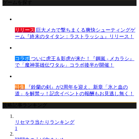
ゲームを探す
リリース
巨大メカで撃ちまくる爽快シューティングゲ
ーム『終末のタイタン：ラストラッシュ』リリース！
コラボ
ついに虎王＆影虎が来た！『鋼嵐 - メカラシ』
で「魔神英雄伝ワタル」コラボ後半が開催！
特集
『鈴蘭の剣』が2周年を迎え、新章「氷と血の
道」を解禁ッ！記念イベントの報酬もお見逃し無く！
攻略記事ランキング
リセマラ当たりランキング
1