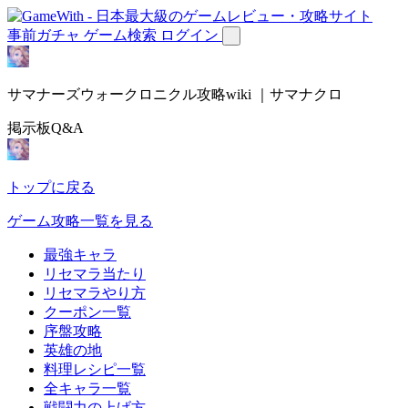
事前ガチャ
ゲーム検索
ログイン
サマナーズウォークロニクル攻略wiki ｜サマナクロ
掲示板Q&A
トップに戻る
ゲーム攻略一覧を見る
最強キャラ
リセマラ当たり
リセマラやり方
クーポン一覧
序盤攻略
英雄の地
料理レシピ一覧
全キャラ一覧
戦闘力の上げ方