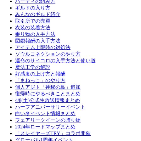
パーティの組み方
ギルドの入り方
みんなのギルド紹介
取引所での売買
衣装の装着方法
乗り物の入手方法
図鑑報酬の入手方法
アイテム上限時の対処法
ソウルコネクションのやり方
運命のサイコロの入手方法と使い道
魔法工学の解説
好感度の上げ方と報酬
「まねっこ」のやり方
個人アジト「神秘の島」追加
復帰時にやるべきことまとめ
4/8(土)公式生放送情報まとめ
ハーフアニバーサリーイベント
白い冬イベント情報まとめ
フェアリークイーンの贈り物
2024年ロードマップまとめ
「スレイヤーズTRY」コラボ開催
グローバル1周年イベント