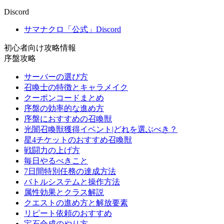
Discord
サマナクロ「公式」Discord
初心者向け攻略情報
序盤攻略
サーバーの選び方
召喚士の特徴とキャラメイク
クーポンコードまとめ
序盤の効率的な進め方
序盤におすすめの召喚獣
光闇召喚獣獲得イベント|どれを選ぶべき？
星4チケットのおすすめ召喚獣
戦闘力の上げ方
毎日やるべきこと
7日間特別任務の達成方法
バトルシステムと操作方法
属性効果とクラス解説
クエストの進め方と解放要素
リピート依頼のおすすめ
宝石合成のやり方