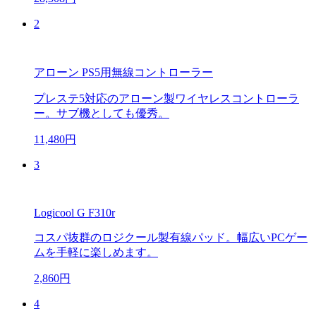
2
アローン PS5用無線コントローラー
プレステ5対応のアローン製ワイヤレスコントローラ
ー。サブ機としても優秀。
11,480円
3
Logicool G F310r
コスパ抜群のロジクール製有線パッド。幅広いPCゲー
ムを手軽に楽しめます。
2,860円
4