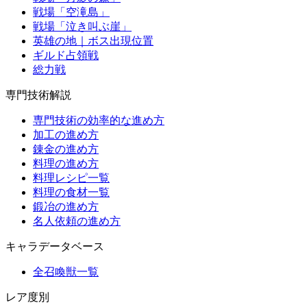
戦場「空滝島」
戦場「泣き叫ぶ崖」
英雄の地｜ボス出現位置
ギルド占領戦
総力戦
専門技術解説
専門技術の効率的な進め方
加工の進め方
錬金の進め方
料理の進め方
料理レシピ一覧
料理の食材一覧
鍛冶の進め方
名人依頼の進め方
キャラデータベース
全召喚獣一覧
レア度別