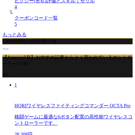
ピクシー(光)の評価とスキル｜セリル
4
クーポンコード一覧
5
もっとみる
GameWithからのお知らせ
【Amazon7月】おすすめ記事からよく買われているコントロ
ーラーTOP4
PR
1
HORIワイヤレスファイティングコマンダー OCTA Pro
格闘ゲームに最適な6ボタン配置の高性能ワイヤレスコ
ントローラーです。
28,308円