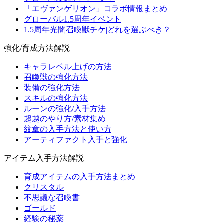
「エヴァンゲリオン」コラボ情報まとめ
グローバル1.5周年イベント
1.5周年光闇召喚獣チケ|どれを選ぶべき？
強化/育成方法解説
キャラレベル上げの方法
召喚獣の強化方法
装備の強化方法
スキルの強化方法
ルーンの強化/入手方法
超越のやり方/素材集め
紋章の入手方法と使い方
アーティファクト入手と強化
アイテム入手方法解説
育成アイテムの入手方法まとめ
クリスタル
不思議な召喚書
ゴールド
経験の秘薬