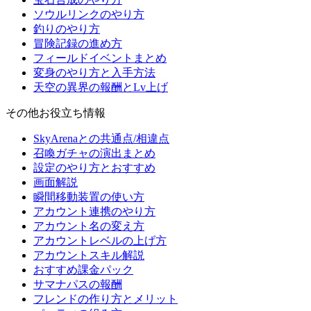
ソウルリンクのやり方
釣りのやり方
冒険記録の進め方
フィールドイベントまとめ
変身のやり方と入手方法
天空の異界の報酬とLv上げ
その他お役立ち情報
SkyArenaとの共通点/相違点
召喚ガチャの演出まとめ
設定のやり方とおすすめ
画面解説
瞬間移動装置の使い方
アカウント連携のやり方
アカウント名の変え方
アカウントレベルの上げ方
アカウントスキル解説
おすすめ課金パック
サマナパスの報酬
フレンドの作り方とメリット