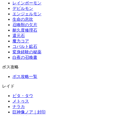
レインボーモン
デビルモン
エンジェルモン
生命の息吹
召喚獣の欠片
耐久度修理石
還元石
魔力コア
コバルト鉱石
変身経験の秘薬
白夜の召喚書
ボス攻略
ボス攻略一覧
レイド
ビタ・タウ
メトゥス
ナラカ
巨神像ノア｜封印