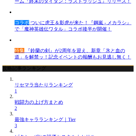
ーム『終末のタイタン：ラストラッシュ』リリース！
コラボ
ついに虎王＆影虎が来た！『鋼嵐 - メカラシ』
で「魔神英雄伝ワタル」コラボ後半が開催！
特集
『鈴蘭の剣』が2周年を迎え、新章「氷と血の
道」を解禁ッ！記念イベントの報酬もお見逃し無く！
攻略記事ランキング
リセマラ当たりランキング
1
戦闘力の上げ方まとめ
2
最強キャラランキング｜Tier
3