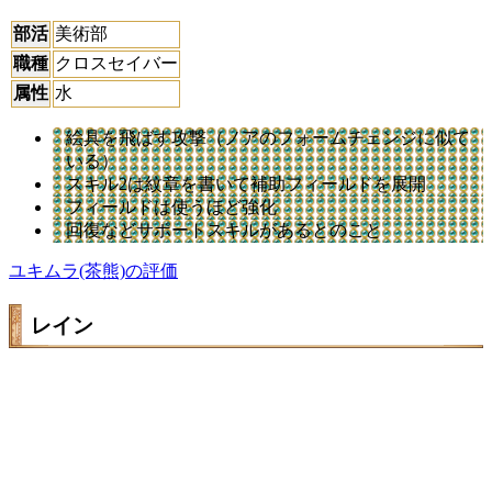
部活
美術部
職種
クロスセイバー
属性
水
絵具を飛ばす攻撃（ノアのフォームチェンジに似て
いる）
スキル2は紋章を書いて補助フィールドを展開
フィールドは使うほど強化
回復などサポートスキルがあるとのこと
ユキムラ(茶熊)の評価
レイン