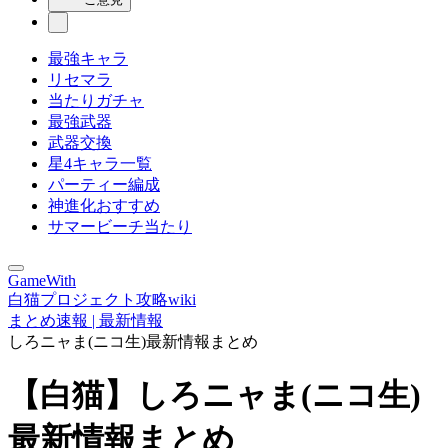
最強キャラ
リセマラ
当たりガチャ
最強武器
武器交換
星4キャラ一覧
パーティー編成
神進化おすすめ
サマービーチ当たり
GameWith
白猫プロジェクト攻略wiki
まとめ速報 | 最新情報
しろニャま(ニコ生)最新情報まとめ
【白猫】しろニャま(ニコ生)
最新情報まとめ