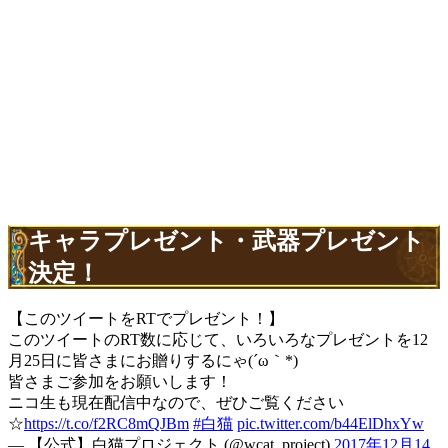
キャラプレゼント・武器プレゼント
決定！
【このツイートをRTでプレゼント！】
このツイートのRT数に応じて、いろいろなプレゼントを12
月25日に皆さまにお贈りするにゃ(´ω｀*)
皆さまご参加をお願いします！
ニコ生も現在配信中なので、ぜひご覧ください
☆
https://t.co/f2RC8mQJBm
#白猫
pic.twitter.com/b44ElDhxYw
— 【公式】白猫プロジェクト (@wcat_project)
2017年12月14