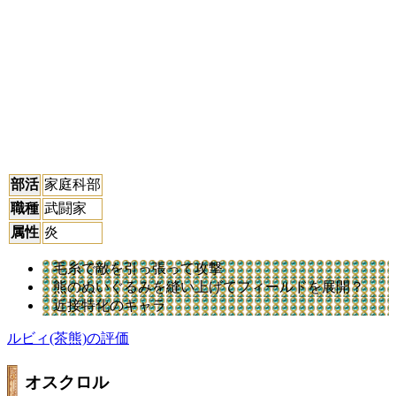
部活
家庭科部
職種
武闘家
属性
炎
毛糸で敵を引っ張って攻撃
熊のぬいぐるみを縫い上げてフィールドを展開？
近接特化のキャラ
ルビィ(茶熊)の評価
オスクロル