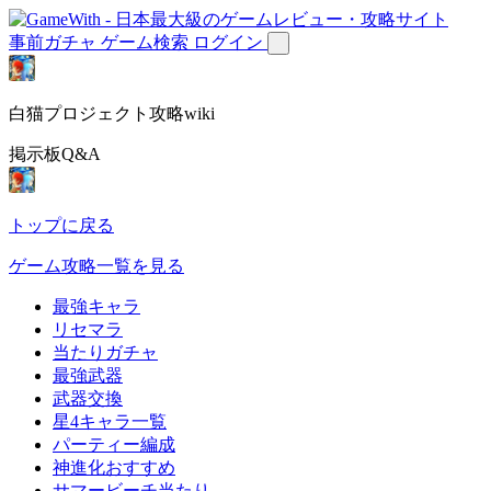
事前ガチャ
ゲーム検索
ログイン
白猫プロジェクト攻略wiki
掲示板Q&A
トップに戻る
ゲーム攻略一覧を見る
最強キャラ
リセマラ
当たりガチャ
最強武器
武器交換
星4キャラ一覧
パーティー編成
神進化おすすめ
サマービーチ当たり