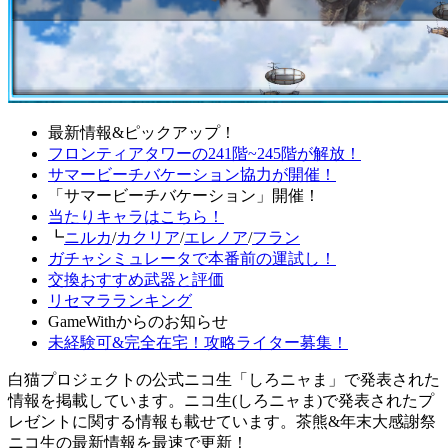
最新情報&ピックアップ！
フロンティアタワーの241階~245階が解放！
サマービーチバケーション協力が開催！
「サマービーチバケーション」開催！
当たりキャラはこちら！
┗
ニルカ
/
カクリア
/
エレノア
/
フラン
ガチャシミュレータで本番前の運試し！
交換おすすめ武器と評価
リセマラランキング
GameWithからのお知らせ
未経験可&完全在宅！攻略ライター募集！
白猫プロジェクトの公式ニコ生「しろニャま」で発表された
情報を掲載しています。ニコ生(しろニャま)で発表されたプ
レゼントに関する情報も載せています。茶熊&年末大感謝祭
ニコ生の最新情報を最速で更新！