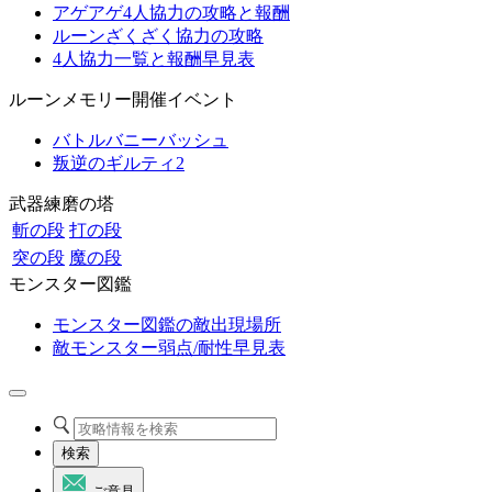
アゲアゲ4人協力の攻略と報酬
ルーンざくざく協力の攻略
4人協力一覧と報酬早見表
ルーンメモリー開催イベント
バトルバニーバッシュ
叛逆のギルティ2
武器練磨の塔
斬の段
打の段
突の段
魔の段
モンスター図鑑
モンスター図鑑の敵出現場所
敵モンスター弱点/耐性早見表
検索
ご意見