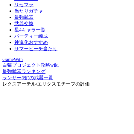
リセマラ
当たりガチャ
最強武器
武器交換
星4キャラ一覧
パーティー編成
神進化おすすめ
サマービーチ当たり
GameWith
白猫プロジェクト攻略wiki
最強武器ランキング
ランサー(槍)の武器一覧
レクスアーテル/エリクスモチーフの評価