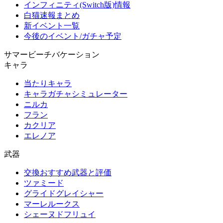
インフィニティ(Switch版)情報
白猫速報まとめ
新イベント一覧
今後のイベント/ガチャ予定
サマービーチバケーション
キャラ
当たりキャラ
キャラガチャシミュレーター
ニルカ
フラン
カクリア
エレノア
武器
交換おすすめ武器と評価
ツァミード
グライドグレイシャー
マーレルークス
シェーヌドフリュイ