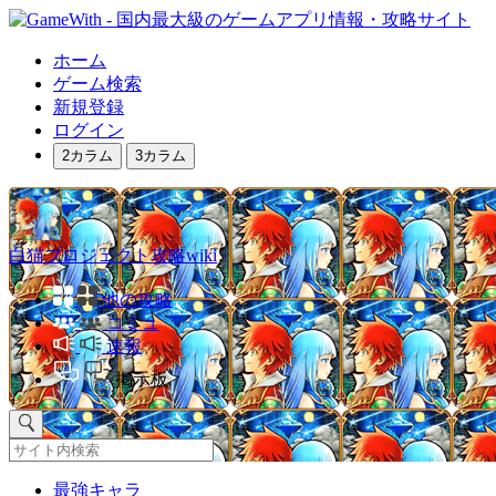
ホーム
ゲーム検索
新規登録
ログイン
2カラム
3カラム
白猫プロジェクト攻略wiki
他の攻略
コミュ
速報
掲示板
最強キャラ