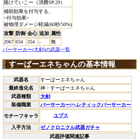
賭けていこー（消費SP:29）
補助効果を付与する。
<付与効果>
被物理ダメージ軽減(60秒/50%)
攻撃
防御
会心
追加
属性
2067
654
354
-
無
バーサーカー(大剣)の武器一覧
すーぱーエネちゃんの基本情報
武器名
すーぱーエネちゃん
最終進化名
神・すーぱーエネちゃん
武器種類
大剣
装備職業
バーサーカー/ヘレティックバーサーカー
ユプス
モチーフキャラ
入手方法
ゼノクロニクル武器ガチャ
武器評価関連記事