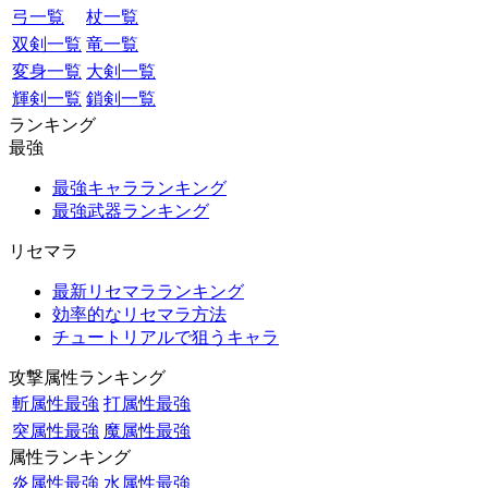
弓一覧
杖一覧
双剣一覧
竜一覧
変身一覧
大剣一覧
輝剣一覧
鎖剣一覧
ランキング
最強
最強キャラランキング
最強武器ランキング
リセマラ
最新リセマラランキング
効率的なリセマラ方法
チュートリアルで狙うキャラ
攻撃属性ランキング
斬属性最強
打属性最強
突属性最強
魔属性最強
属性ランキング
炎属性最強
水属性最強