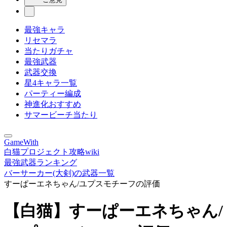
最強キャラ
リセマラ
当たりガチャ
最強武器
武器交換
星4キャラ一覧
パーティー編成
神進化おすすめ
サマービーチ当たり
GameWith
白猫プロジェクト攻略wiki
最強武器ランキング
バーサーカー(大剣)の武器一覧
すーぱーエネちゃん/ユプスモチーフの評価
【白猫】すーぱーエネちゃん/