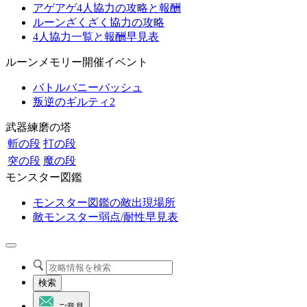
アゲアゲ4人協力の攻略と報酬
ルーンざくざく協力の攻略
4人協力一覧と報酬早見表
ルーンメモリー開催イベント
バトルバニーバッシュ
叛逆のギルティ2
武器練磨の塔
斬の段
打の段
突の段
魔の段
モンスター図鑑
モンスター図鑑の敵出現場所
敵モンスター弱点/耐性早見表
検索
ご意見