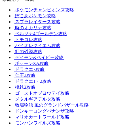
ポケモンチャンピオンズ攻略
ぽこあポケモン攻略
スプラレイダース攻略
時のオカリナ攻略
ペルソナ4ゴールデン攻略
トモコレ攻略
バイオレクイエム攻略
紅の砂漠攻略
デイモン&ベイビー攻略
ポケモンZA攻略
ドラクエ7攻略
仁王3攻略
ドラクエ1・2攻略
桃鉄2攻略
ゴーストオブヨウテイ攻略
メタルギアデルタ攻略
牧場物語 風のグランドバザール攻略
ドンキーコングバナンザ攻略
マリオカートワールド攻略
モンハンワイルズ攻略