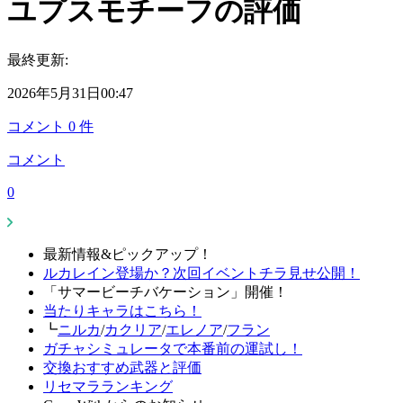
ユプスモチーフの評価
最終更新:
2026年5月31日00:47
コメント
0
件
コメント
0
最新情報&ピックアップ！
ルカレイン登場か？次回イベントチラ見せ公開！
「サマービーチバケーション」開催！
当たりキャラはこちら！
┗
ニルカ
/
カクリア
/
エレノア
/
フラン
ガチャシミュレータで本番前の運試し！
交換おすすめ武器と評価
リセマラランキング