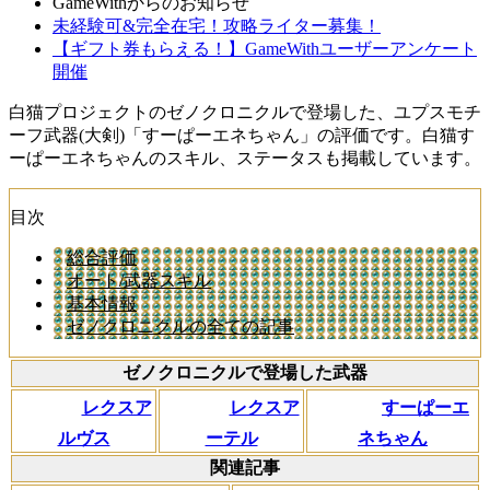
GameWithからのお知らせ
未経験可&完全在宅！攻略ライター募集！
【ギフト券もらえる！】GameWithユーザーアンケート
開催
白猫プロジェクトのゼノクロニクルで登場した、ユプスモチ
ーフ武器(大剣)「すーぱーエネちゃん」の評価です。白猫す
ーぱーエネちゃんのスキル、ステータスも掲載しています。
目次
総合評価
オート/武器スキル
基本情報
ゼノクロニクルの全ての記事
ゼノクロニクルで登場した武器
レクスア
レクスア
すーぱーエ
ルヴス
ーテル
ネちゃん
関連記事