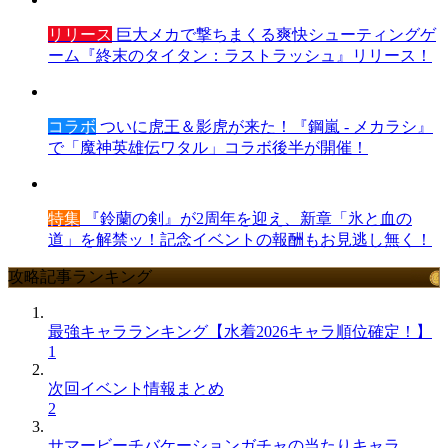
リリース
巨大メカで撃ちまくる爽快シューティングゲ
ーム『終末のタイタン：ラストラッシュ』リリース！
コラボ
ついに虎王＆影虎が来た！『鋼嵐 - メカラシ』
で「魔神英雄伝ワタル」コラボ後半が開催！
特集
『鈴蘭の剣』が2周年を迎え、新章「氷と血の
道」を解禁ッ！記念イベントの報酬もお見逃し無く！
攻略記事ランキング
最強キャラランキング【水着2026キャラ順位確定！】
1
次回イベント情報まとめ
2
サマービーチバケーションガチャの当たりキャラ