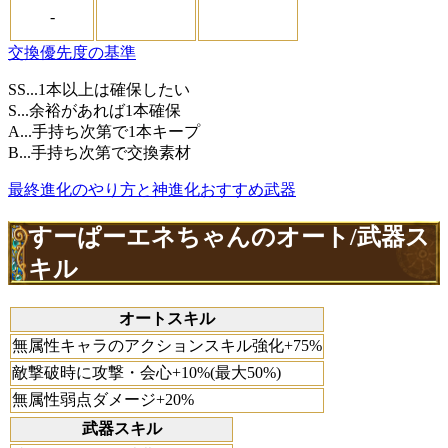
-
交換優先度の基準
SS...1本以上は確保したい
S...余裕があれば1本確保
A...手持ち次第で1本キープ
B...手持ち次第で交換素材
最終進化のやり方と神進化おすすめ武器
すーぱーエネちゃんのオート/武器ス
キル
オートスキル
無属性キャラのアクションスキル強化+75%
敵撃破時に攻撃・会心+10%(最大50%)
無属性弱点ダメージ+20%
武器スキル