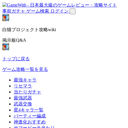
事前ガチャ
ゲーム検索
ログイン
白猫プロジェクト攻略wiki
掲示板Q&A
トップに戻る
ゲーム攻略一覧を見る
最強キャラ
リセマラ
当たりガチャ
最強武器
武器交換
星4キャラ一覧
パーティー編成
神進化おすすめ
サマービーチ当たり