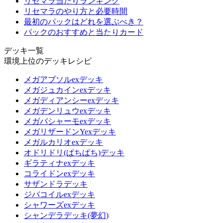
リセマラ当たりランキング
リセマラのやり方と必要時間
最初のパックはどれを選ぶべき？
パックのおすすめと当たりカード
デッキ一覧
環境上位のデッキレシピ
メガアブソルexデッキ
メガジュカインexデッキ
メガディアンシーexデッキ
メガデンリュウexデッキ
メガバシャーモexデッキ
メガリザードンYexデッキ
メガルカリオexデッキ
オドリドリ(ぱちぱち)デッキ
ギラティナexデッキ
コライドンexデッキ
サザンドラデッキ
ジバコイルexデッキ
シャワーズexデッキ
シャンデラデッキ(夢幻)