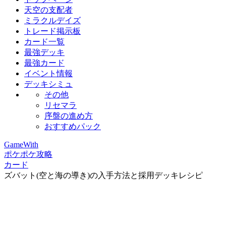
天空の支配者
ミラクルデイズ
トレード掲示板
カード一覧
最強デッキ
最強カード
イベント情報
デッキシミュ
その他
リセマラ
序盤の進め方
おすすめパック
GameWith
ポケポケ攻略
カード
ズバット(空と海の導き)の入手方法と採用デッキレシピ