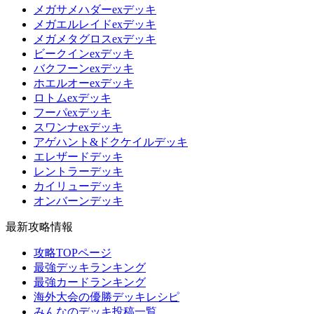
メガサメハダーexデッキ
メガエルレイドexデッキ
メガメタグロスexデッキ
ビークインexデッキ
バクフーンexデッキ
ホエルオーexデッキ
ロトムexデッキ
フーパexデッキ
スワンナexデッキ
アゲハント&ドクケイルデッキ
エレザードデッキ
レントラーデッキ
カイリューデッキ
オンバーンデッキ
最新攻略情報
攻略TOPページ
最強デッキランキング
最強カードランキング
海外大会の優勝デッキレシピ
みんなのデッキ投稿一覧