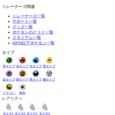
トレーナーズ関連
トレーナーズ一覧
サポート一覧
グッズ一覧
ポケモンのどうぐ一覧
スタジアム一覧
HP50以下ポケモン一覧
タイプ
草タイプ
炎タイプ
水タイプ
雷タイプ
超タイプ
闘タイプ
悪タイプ
鋼タイプ
ドラゴン
無色
レアリティ
ダイヤ1
ダイヤ2
ダイヤ3
ダイヤ4