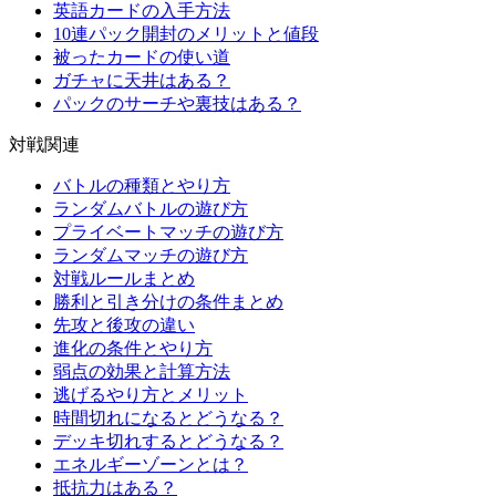
英語カードの入手方法
10連パック開封のメリットと値段
被ったカードの使い道
ガチャに天井はある？
パックのサーチや裏技はある？
対戦関連
バトルの種類とやり方
ランダムバトルの遊び方
プライベートマッチの遊び方
ランダムマッチの遊び方
対戦ルールまとめ
勝利と引き分けの条件まとめ
先攻と後攻の違い
進化の条件とやり方
弱点の効果と計算方法
逃げるやり方とメリット
時間切れになるとどうなる？
デッキ切れするとどうなる？
エネルギーゾーンとは？
抵抗力はある？