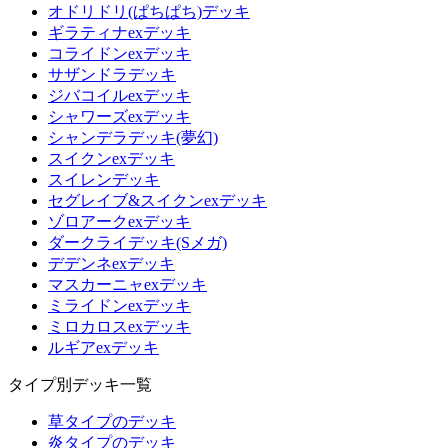
オドリドリ(ぱちぱち)デッキ
ギラティナexデッキ
コライドンexデッキ
サザンドラデッキ
ジバコイルexデッキ
シャワーズexデッキ
シャンデラデッキ(夢幻)
スイクンexデッキ
スイレンデッキ
セグレイブ&スイクンexデッキ
ゾロアークexデッキ
ダークライデッキ(Sメガ)
デデンネexデッキ
マスカーニャexデッキ
ミライドンexデッキ
ミロカロスexデッキ
ルギアexデッキ
タイプ別デッキ一覧
草タイプのデッキ
炎タイプのデッキ