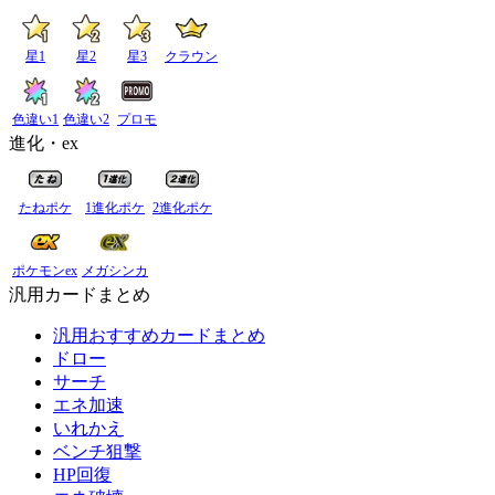
星1
星2
星3
クラウン
色違い1
色違い2
プロモ
進化・ex
たねポケ
1進化ポケ
2進化ポケ
ポケモンex
メガシンカ
汎用カードまとめ
汎用おすすめカードまとめ
ドロー
サーチ
エネ加速
いれかえ
ベンチ狙撃
HP回復