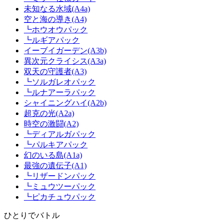
未知なる水域(A4a)
空と海の導き(A4)
┗ホウオウパック
┗ルギアパック
イーブイガーデン(A3b)
異次元クライシス(A3a)
双天の守護者(A3)
┗ソルガレオパック
┗ルナアーラパック
シャイニングハイ(A2b)
超克の光(A2a)
時空の激闘(A2)
┗ディアルガパック
┗パルキアパック
幻のいる島(A1a)
最強の遺伝子(A1)
┗リザードンパック
┗ミュウツーパック
┗ピカチュウパック
ひとりでバトル