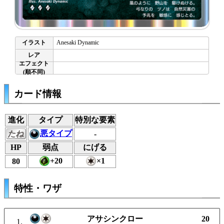
Anesaki Dynamic
カード情報
進化
タイプ
特別な要素
悪タイプ
たね
-
HP
弱点
にげる
+20
×1
80
特性・ワザ
アサシンクロー
20