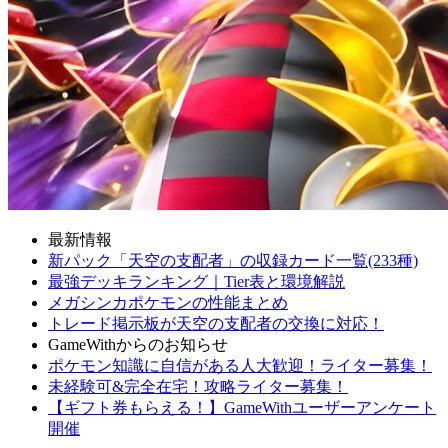
最新情報
新パック「天空の支配者」の収録カード一覧(233種)
最強デッキランキング｜Tier表と環境解説
メガシンカポケモンの性能まとめ
トレード掲示板が天空の支配者の交換に対応！
GameWithからのお知らせ
ポケモン知識に自信がある人大歓迎！ライター募集！
未経験可&完全在宅！攻略ライター募集！
【ギフト券もらえる！】GameWithユーザーアンケート
開催