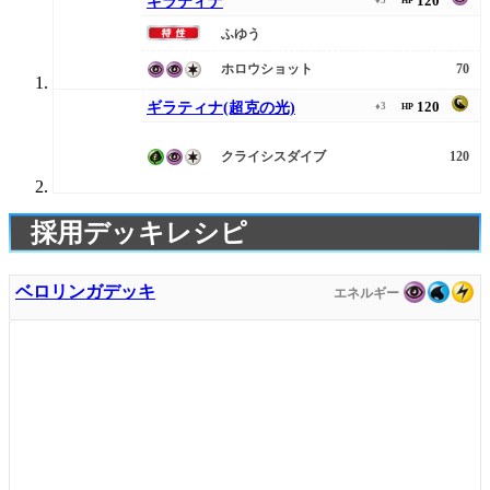
120
ギラティナ
HP
ふゆう
ホロウショット
70
120
ギラティナ(超克の光)
♦3
HP
クライシスダイブ
120
採用デッキレシピ
ベロリンガデッキ