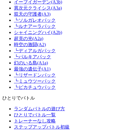
イーブイガーデン(A3b)
異次元クライシス(A3a)
双天の守護者(A3)
┗ソルガレオパック
┗ルナアーラパック
シャイニングハイ(A2b)
超克の光(A2a)
時空の激闘(A2)
┗ディアルガパック
┗パルキアパック
幻のいる島(A1a)
最強の遺伝子(A1)
┗リザードンパック
┗ミュウツーパック
┗ピカチュウパック
ひとりでバトル
ランダムバトルの遊び方
ひとりでバトル一覧
トレーナーなし攻略
ステップアップバトル初級