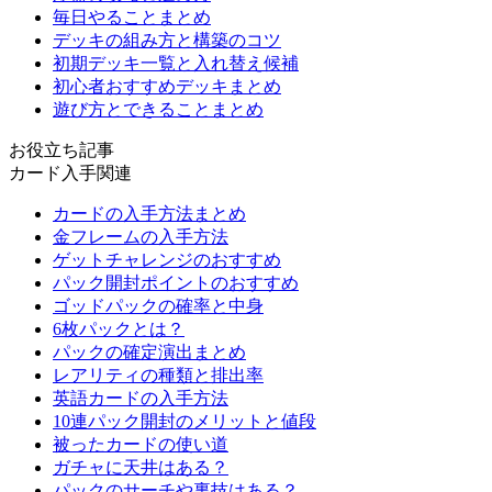
毎日やることまとめ
デッキの組み方と構築のコツ
初期デッキ一覧と入れ替え候補
初心者おすすめデッキまとめ
遊び方とできることまとめ
お役立ち記事
カード入手関連
カードの入手方法まとめ
金フレームの入手方法
ゲットチャレンジのおすすめ
パック開封ポイントのおすすめ
ゴッドパックの確率と中身
6枚パックとは？
パックの確定演出まとめ
レアリティの種類と排出率
英語カードの入手方法
10連パック開封のメリットと値段
被ったカードの使い道
ガチャに天井はある？
パックのサーチや裏技はある？