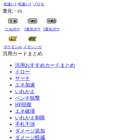
色違い1
色違い2
プロモ
進化・ex
たねポケ
1進化ポケ
2進化ポケ
ポケモンex
メガシンカ
汎用カードまとめ
汎用おすすめカードまとめ
ドロー
サーチ
エネ加速
いれかえ
ベンチ狙撃
HP回復
エネ破壊
いれかえ制限
手札干渉
ダメージ追加
ダメージ軽減