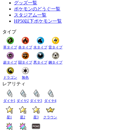
グッズ一覧
ポケモンのどうぐ一覧
スタジアム一覧
HP50以下ポケモン一覧
タイプ
草タイプ
炎タイプ
水タイプ
雷タイプ
超タイプ
闘タイプ
悪タイプ
鋼タイプ
ドラゴン
無色
レアリティ
ダイヤ1
ダイヤ2
ダイヤ3
ダイヤ4
星1
星2
星3
クラウン