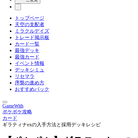
トップページ
天空の支配者
ミラクルデイズ
トレード掲示板
カード一覧
最強デッキ
最強カード
イベント情報
デッキシミュ
リセマラ
序盤の進め方
おすすめパック
GameWith
ポケポケ攻略
カード
ギラティナexの入手方法と採用デッキレシピ