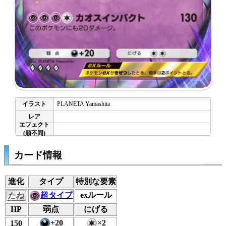
PLANETA Yamashita
カード情報
進化
タイプ
特別な要素
超タイプ
exルール
たね
HP
弱点
にげる
+20
×2
150