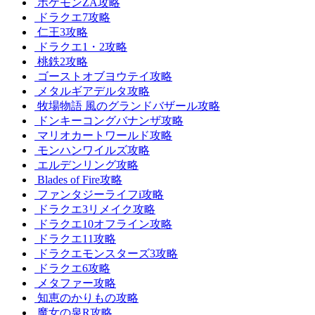
ポケモンZA攻略
ドラクエ7攻略
仁王3攻略
ドラクエ1・2攻略
桃鉄2攻略
ゴーストオブヨウテイ攻略
メタルギアデルタ攻略
牧場物語 風のグランドバザール攻略
ドンキーコングバナンザ攻略
マリオカートワールド攻略
モンハンワイルズ攻略
エルデンリング攻略
Blades of Fire攻略
ファンタジーライフi攻略
ドラクエ3リメイク攻略
ドラクエ10オフライン攻略
ドラクエ11攻略
ドラクエモンスターズ3攻略
ドラクエ6攻略
メタファー攻略
知恵のかりもの攻略
魔女の泉R攻略