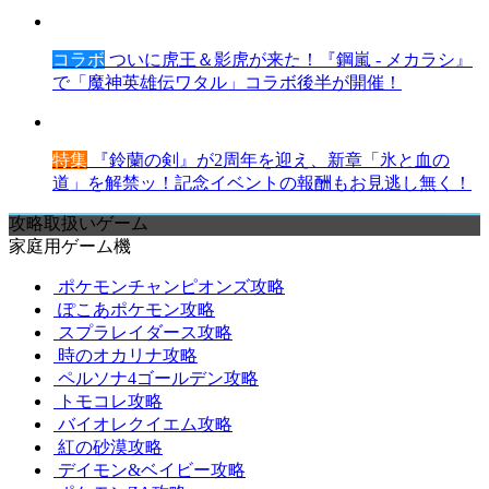
コラボ
ついに虎王＆影虎が来た！『鋼嵐 - メカラシ』
で「魔神英雄伝ワタル」コラボ後半が開催！
特集
『鈴蘭の剣』が2周年を迎え、新章「氷と血の
道」を解禁ッ！記念イベントの報酬もお見逃し無く！
攻略取扱いゲーム
家庭用ゲーム機
ポケモンチャンピオンズ攻略
ぽこあポケモン攻略
スプラレイダース攻略
時のオカリナ攻略
ペルソナ4ゴールデン攻略
トモコレ攻略
バイオレクイエム攻略
紅の砂漠攻略
デイモン&ベイビー攻略