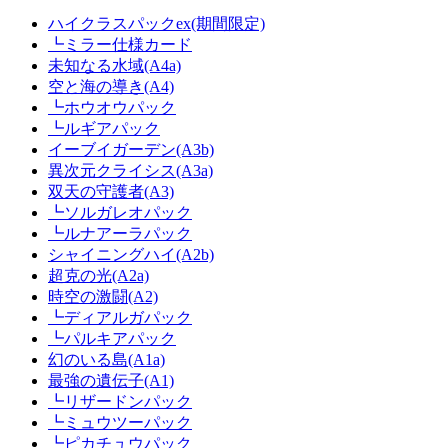
ハイクラスパックex(期間限定)
┗ミラー仕様カード
未知なる水域(A4a)
空と海の導き(A4)
┗ホウオウパック
┗ルギアパック
イーブイガーデン(A3b)
異次元クライシス(A3a)
双天の守護者(A3)
┗ソルガレオパック
┗ルナアーラパック
シャイニングハイ(A2b)
超克の光(A2a)
時空の激闘(A2)
┗ディアルガパック
┗パルキアパック
幻のいる島(A1a)
最強の遺伝子(A1)
┗リザードンパック
┗ミュウツーパック
┗ピカチュウパック