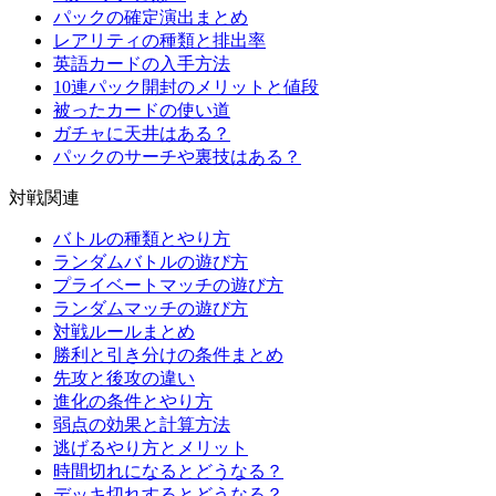
パックの確定演出まとめ
レアリティの種類と排出率
英語カードの入手方法
10連パック開封のメリットと値段
被ったカードの使い道
ガチャに天井はある？
パックのサーチや裏技はある？
対戦関連
バトルの種類とやり方
ランダムバトルの遊び方
プライベートマッチの遊び方
ランダムマッチの遊び方
対戦ルールまとめ
勝利と引き分けの条件まとめ
先攻と後攻の違い
進化の条件とやり方
弱点の効果と計算方法
逃げるやり方とメリット
時間切れになるとどうなる？
デッキ切れするとどうなる？