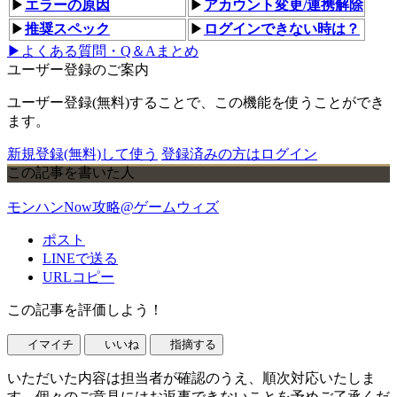
▶
エラーの原因
▶
アカウント変更/連携解除
▶
推奨スペック
▶
ログインできない時は？
▶よくある質問・Q＆Aまとめ
ユーザー登録のご案内
ユーザー登録(無料)することで、この機能を使うことができ
ます。
新規登録(無料)して使う
登録済みの方はログイン
この記事を書いた人
モンハンNow攻略@ゲームウィズ
ポスト
LINEで送る
URLコピー
この記事を評価しよう！
イマイチ
いいね
指摘する
いただいた内容は担当者が確認のうえ、順次対応いたしま
す。個々のご意見にはお返事できないことを予めご了承くだ