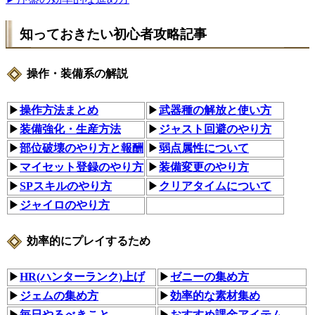
知っておきたい初心者攻略記事
操作・装備系の解説
▶
操作方法まとめ
▶
武器種の解放と使い方
▶
装備強化・生産方法
▶
ジャスト回避のやり方
▶
部位破壊のやり方と報酬
▶
弱点属性について
▶
マイセット登録のやり方
▶
装備変更のやり方
▶
SPスキルのやり方
▶
クリアタイムについて
▶
ジャイロのやり方
効率的にプレイするため
▶
HR(ハンターランク)上げ
▶
ゼニーの集め方
▶
ジェムの集め方
▶
効率的な素材集め
▶
毎日やるべきこと
▶
おすすめ課金アイテム