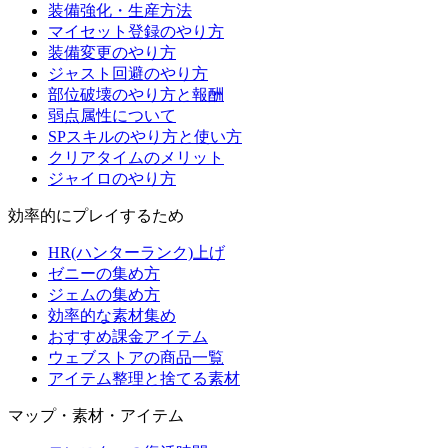
装備強化・生産方法
マイセット登録のやり方
装備変更のやり方
ジャスト回避のやり方
部位破壊のやり方と報酬
弱点属性について
SPスキルのやり方と使い方
クリアタイムのメリット
ジャイロのやり方
効率的にプレイするため
HR(ハンターランク)上げ
ゼニーの集め方
ジェムの集め方
効率的な素材集め
おすすめ課金アイテム
ウェブストアの商品一覧
アイテム整理と捨てる素材
マップ・素材・アイテム