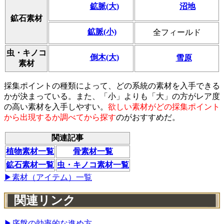
鉱脈(大)
沼地
鉱石素材
鉱脈(小)
全フィールド
虫・キノコ
倒木(大)
雪原
素材
採集ポイントの種類によって、どの系統の素材を入手できる
かが決まっている。また、「小」よりも「大」の方がレア度
の高い素材を入手しやすい。
欲しい素材がどの採集ポイント
から出現するか調べてから探す
のがおすすめだ。
関連記事
植物素材一覧
骨素材一覧
鉱石素材一覧
虫・キノコ素材一覧
▶素材（アイテム）一覧
関連リンク
▶序盤の効率的な進め方