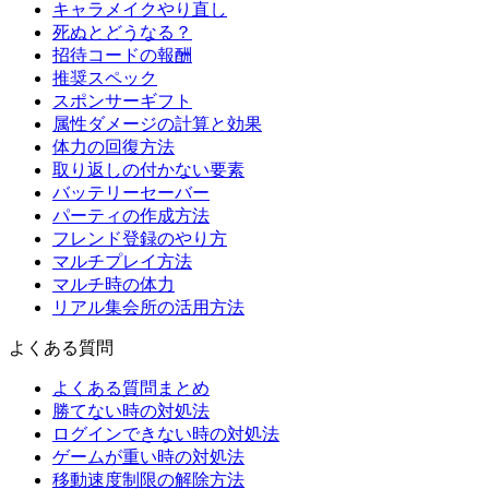
キャラメイクやり直し
死ぬとどうなる？
招待コードの報酬
推奨スペック
スポンサーギフト
属性ダメージの計算と効果
体力の回復方法
取り返しの付かない要素
バッテリーセーバー
パーティの作成方法
フレンド登録のやり方
マルチプレイ方法
マルチ時の体力
リアル集会所の活用方法
よくある質問
よくある質問まとめ
勝てない時の対処法
ログインできない時の対処法
ゲームが重い時の対処法
移動速度制限の解除方法