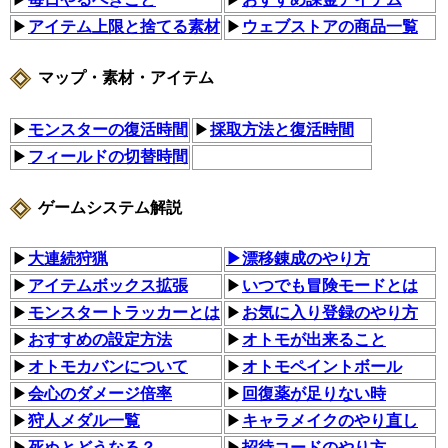
▶
アイテム上限と捨てる素材
▶
ウェブストアの商品一覧
マップ・素材・アイテム
▶
モンスターの復活時間
▶
採取方法と復活時間
▶
フィールドの切替時間
ゲームシステム解説
▶
大連続狩猟
▶漂移錬成のやり方
▶
アイテムボックス拡張
▶
いつでも冒険モードとは
▶
モンスタートラッカーとは
▶
お気に入り登録のやり方
▶
おすすめの設定方法
▶
オトモが出来ること
▶
オトモカバンについて
▶
オトモペイントボール
▶
会心のダメージ倍率
▶
回復薬が足りない時
▶
狩人メダル一覧
▶
キャラメイクのやり直し
▶
死ぬとどうなる？
▶
招待コードのやり方