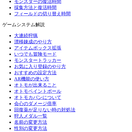
モンスターの復活時間
採集方法と復活時間
フィールドの切り替え時間
ゲームシステム解説
大連続狩猟
漂移錬成のやり方
アイテムボックス拡張
いつでも冒険モード
モンスタートラッカー
お気に入り登録のやり方
おすすめの設定方法
AR機能の使い方
オトモが出来ること
オトモペイントボール
オトモカバンについて
会心のダメージ倍率
回復薬が足りない時の対処法
狩人メダル一覧
名前の変更方法
性別の変更方法