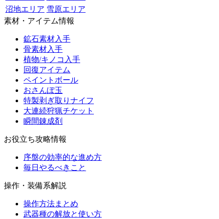
沼地エリア
雪原エリア
素材・アイテム情報
鉱石素材入手
骨素材入手
植物/キノコ入手
回復アイテム
ペイントボール
おさんぽ玉
特製剥ぎ取りナイフ
大連続狩猟チケット
瞬間錬成剤
お役立ち攻略情報
序盤の効率的な進め方
毎日やるべきこと
操作・装備系解説
操作方法まとめ
武器種の解放と使い方