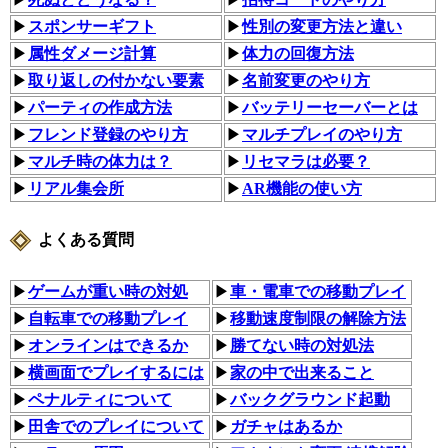
▶
スポンサーギフト
▶
性別の変更方法と違い
▶
属性ダメージ計算
▶
体力の回復方法
▶
取り返しの付かない要素
▶
名前変更のやり方
▶
パーティの作成方法
▶
バッテリーセーバーとは
▶
フレンド登録のやり方
▶
マルチプレイのやり方
▶
マルチ時の体力は？
▶
リセマラは必要？
▶
リアル集会所
▶
AR機能の使い方
よくある質問
▶
ゲームが重い時の対処
▶
車・電車での移動プレイ
▶
自転車での移動プレイ
▶
移動速度制限の解除方法
▶
オンラインはできるか
▶
勝てない時の対処法
▶
横画面でプレイするには
▶
家の中で出来ること
▶
ペナルティについて
▶
バックグラウンド起動
▶
田舎でのプレイについて
▶
ガチャはあるか