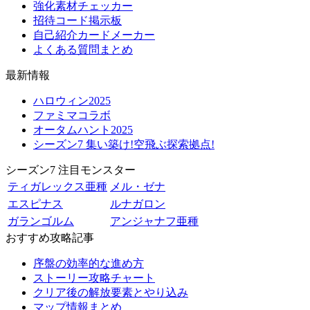
強化素材チェッカー
招待コード掲示板
自己紹介カードメーカー
よくある質問まとめ
最新情報
ハロウィン2025
ファミマコラボ
オータムハント2025
シーズン7 集い築け!空飛ぶ探索拠点!
シーズン7 注目モンスター
ティガレックス亜種
メル・ゼナ
エスピナス
ルナガロン
ガランゴルム
アンジャナフ亜種
おすすめ攻略記事
序盤の効率的な進め方
ストーリー攻略チャート
クリア後の解放要素とやり込み
マップ情報まとめ