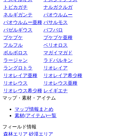
トビカガチ
ナルガクルガ
ネルギガンテ
パオウルムー
パオウルムー亜種
バサルモス
バゼルギウス
バフバロ
プケプケ
プケプケ亜種
フルフル
ベリオロス
ボルボロス
マガイマガド
ラージャン
ラドバルキン
ラングロトラ
リオレイア
リオレイア亜種
リオレイア希少種
リオレウス
リオレウス亜種
リオレウス希少種
レイギエナ
マップ・素材・アイテム
マップ情報まとめ
素材(アイテム)一覧
フィールド情報
森林エリア
砂漠エリア