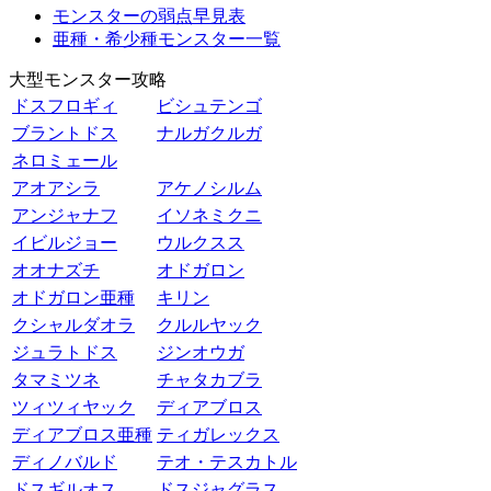
モンスターの弱点早見表
亜種・希少種モンスター一覧
大型モンスター攻略
ドスフロギィ
ビシュテンゴ
ブラントドス
ナルガクルガ
ネロミェール
アオアシラ
アケノシルム
アンジャナフ
イソネミクニ
イビルジョー
ウルクスス
オオナズチ
オドガロン
オドガロン亜種
キリン
クシャルダオラ
クルルヤック
ジュラトドス
ジンオウガ
タマミツネ
チャタカブラ
ツィツィヤック
ディアブロス
ディアブロス亜種
ティガレックス
ディノバルド
テオ・テスカトル
ドスギルオス
ドスジャグラス