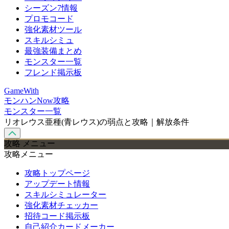
シーズン7情報
プロモコード
強化素材ツール
スキルシミュ
最強装備まとめ
モンスター一覧
フレンド掲示板
GameWith
モンハンNow攻略
モンスター一覧
リオレウス亜種(青レウス)の弱点と攻略｜解放条件
攻略 メニュー
攻略メニュー
攻略トップページ
アップデート情報
スキルシミュレーター
強化素材チェッカー
招待コード掲示板
自己紹介カードメーカー