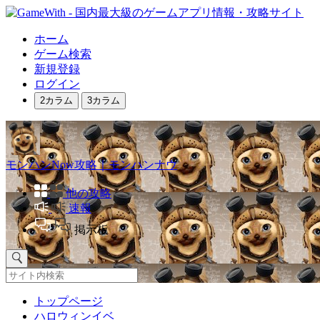
ホーム
ゲーム検索
新規登録
ログイン
2カラム
3カラム
モンハンNow攻略｜モンハンナウ
他の攻略
速報
掲示板
トップページ
ハロウィンイベ