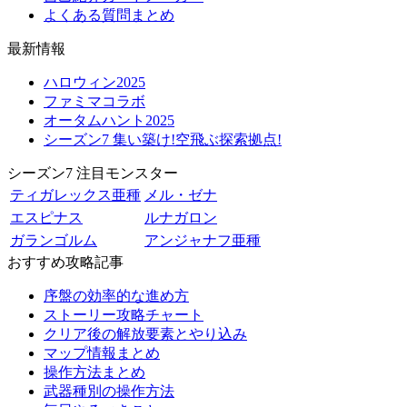
よくある質問まとめ
最新情報
ハロウィン2025
ファミマコラボ
オータムハント2025
シーズン7 集い築け!空飛ぶ探索拠点!
シーズン7 注目モンスター
ティガレックス亜種
メル・ゼナ
エスピナス
ルナガロン
ガランゴルム
アンジャナフ亜種
おすすめ攻略記事
序盤の効率的な進め方
ストーリー攻略チャート
クリア後の解放要素とやり込み
マップ情報まとめ
操作方法まとめ
武器種別の操作方法