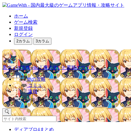
ホーム
ゲーム検索
新規登録
ログイン
2カラム
3カラム
黒ウィズ攻略wiki｜魔法使いと黒猫のウィズ
他の攻略
コミュ
速報
掲示板
ディアブロ4まとめ