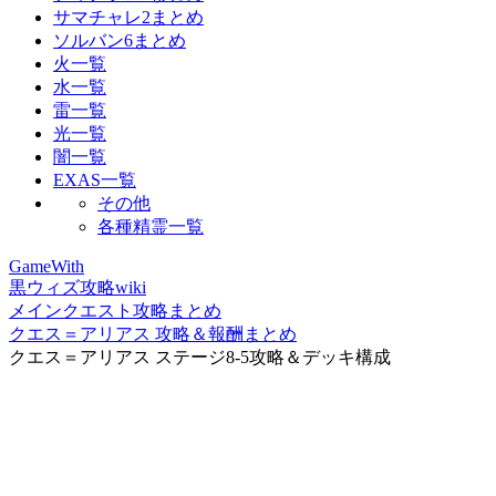
サマチャレ2まとめ
ソルバン6まとめ
火一覧
水一覧
雷一覧
光一覧
闇一覧
EXAS一覧
その他
各種精霊一覧
GameWith
黒ウィズ攻略wiki
メインクエスト攻略まとめ
クエス＝アリアス 攻略＆報酬まとめ
クエス＝アリアス ステージ8-5攻略＆デッキ構成