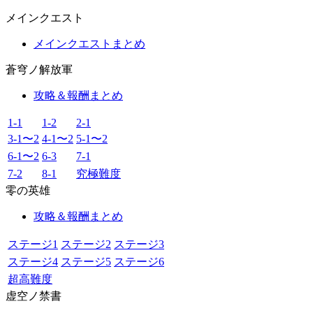
メインクエスト
メインクエストまとめ
蒼穹ノ解放軍
攻略＆報酬まとめ
1-1
1-2
2-1
3-1〜2
4-1〜2
5-1〜2
6-1〜2
6-3
7-1
7-2
8-1
究極難度
零の英雄
攻略＆報酬まとめ
ステージ1
ステージ2
ステージ3
ステージ4
ステージ5
ステージ6
超高難度
虚空ノ禁書