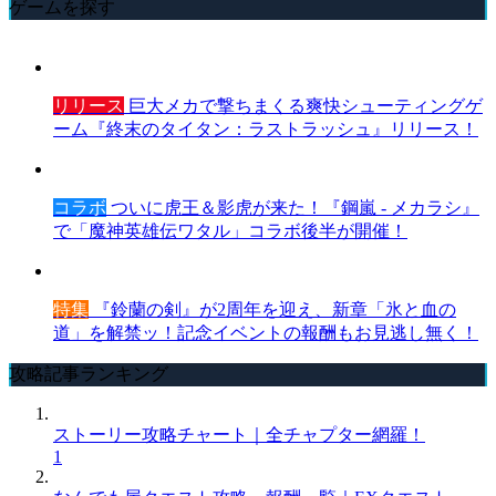
ゲームを探す
リリース
巨大メカで撃ちまくる爽快シューティングゲ
ーム『終末のタイタン：ラストラッシュ』リリース！
コラボ
ついに虎王＆影虎が来た！『鋼嵐 - メカラシ』
で「魔神英雄伝ワタル」コラボ後半が開催！
特集
『鈴蘭の剣』が2周年を迎え、新章「氷と血の
道」を解禁ッ！記念イベントの報酬もお見逃し無く！
攻略記事ランキング
ストーリー攻略チャート｜全チャプター網羅！
1