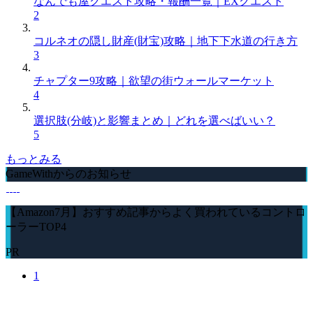
なんでも屋クエスト攻略・報酬一覧｜EXクエスト
2
コルネオの隠し財産(財宝)攻略｜地下下水道の行き方
3
チャプター9攻略｜欲望の街ウォールマーケット
4
選択肢(分岐)と影響まとめ｜どれを選べばいい？
5
もっとみる
GameWithからのお知らせ
【Amazon7月】おすすめ記事からよく買われているコントロ
ーラーTOP4
PR
1