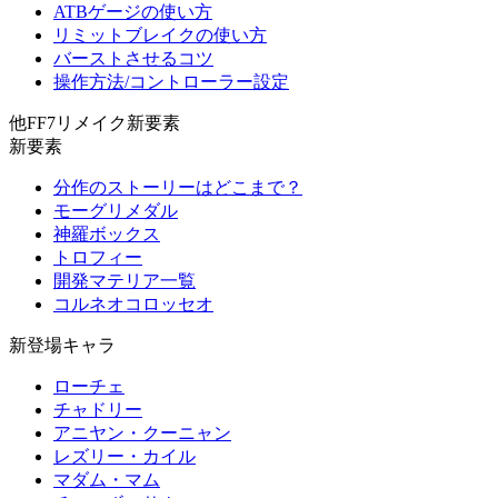
ATBゲージの使い方
リミットブレイクの使い方
バーストさせるコツ
操作方法/コントローラー設定
他FF7リメイク新要素
新要素
分作のストーリーはどこまで？
モーグリメダル
神羅ボックス
トロフィー
開発マテリア一覧
コルネオコロッセオ
新登場キャラ
ローチェ
チャドリー
アニヤン・クーニャン
レズリー・カイル
マダム・マム