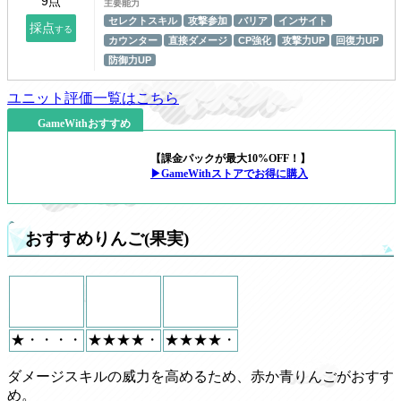
主要能力
セレクトスキル
攻撃参加
バリア
インサイト
カウンター
直接ダメージ
CP強化
攻撃力UP
回復力UP
防御力UP
ユニット評価一覧はこちら
GameWithおすすめ
【課金パックが最大10%OFF！】
▶GameWithストアでお得に購入
おすすめりんご(果実)
★・・・・
★★★★・
★★★★・
ダメージスキルの威力を高めるため、赤か青りんごがおすす
め。