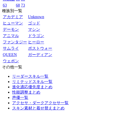
63
68
73
種族別一覧
アカデミア
Unknown
ヒューマン
ゴッド
デーモン
マシン
アニマル
ドラゴン
ファンタジー
ヒーロー
サムライ
ポストウォー
QUEEN
ガーディアン
ウェポン
その他一覧
リーダースキル一覧
リミテッドスキル一覧
進化適応優先度まとめ
性能調整まとめ
声優一覧
アクセサ・ダークアクセサ一覧
スキン素材と着せ替えまとめ