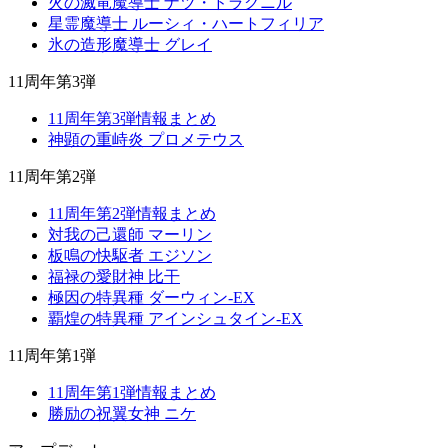
火の滅竜魔導士 ナツ・ドラグニル
星霊魔導士 ルーシィ・ハートフィリア
氷の造形魔導士 グレイ
11周年第3弾
11周年第3弾情報まとめ
神顕の重峙炎 プロメテウス
11周年第2弾
11周年第2弾情報まとめ
対我の己還師 マーリン
板鳴の快駆者 エジソン
福禄の愛財神 比干
極因の特異種 ダーウィン-EX
覇煌の特異種 アインシュタイン-EX
11周年第1弾
11周年第1弾情報まとめ
勝励の祝翼女神 ニケ