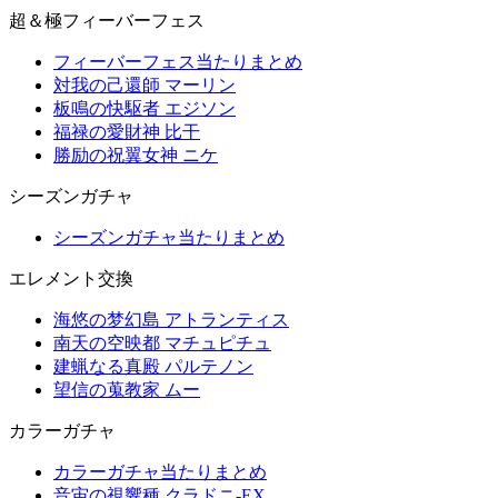
超＆極フィーバーフェス
フィーバーフェス当たりまとめ
対我の己還師 マーリン
板鳴の快駆者 エジソン
福禄の愛財神 比干
勝励の祝翼女神 ニケ
シーズンガチャ
シーズンガチャ当たりまとめ
エレメント交換
海悠の梦幻島 アトランティス
南天の空映都 マチュピチュ
建蝋なる真殿 パルテノン
望信の蒐教家 ムー
カラーガチャ
カラーガチャ当たりまとめ
音宙の視響種 クラドニ-EX