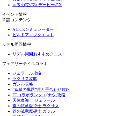
高傲の眩灯種 デービー-EX
イベント情報
常設コンテンツ
ALICEシミュレーター
ビルドアップクエスト
リデル周回情報
リデル周回おすすめクエスト
フェアリーテイルコラボ
ジェラール攻略
ラクサス攻略
ガジル攻略
”妖精の尻尾”達と手合わせ攻略
FTコラボランクエ(ナツ)攻略
天体魔導士 ジェラール
雷の滅竜魔導士 ラクサス
鉄の滅竜魔導士 ガジル