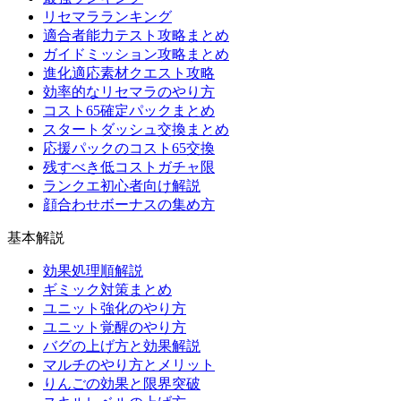
リセマラランキング
適合者能力テスト攻略まとめ
ガイドミッション攻略まとめ
進化適応素材クエスト攻略
効率的なリセマラのやり方
コスト65確定パックまとめ
スタートダッシュ交換まとめ
応援パックのコスト65交換
残すべき低コストガチャ限
ランクエ初心者向け解説
顔合わせボーナスの集め方
基本解説
効果処理順解説
ギミック対策まとめ
ユニット強化のやり方
ユニット覚醒のやり方
バグの上げ方と効果解説
マルチのやり方とメリット
りんごの効果と限界突破