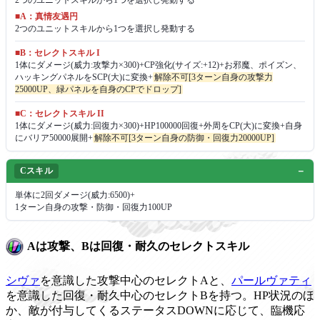
2つのユニットスキルから1つを選択し発動する
■A：真情友遇円
2つのユニットスキルから1つを選択し発動する
■B：セレクトスキル I
1体にダメージ(威力:攻撃力×300)+CP強化(サイズ:+12)+お邪魔、ポイズン、
ハッキングパネルをSCP(大)に変換+
解除不可[3ターン自身の攻撃力
25000UP、緑パネルを自身のCPでドロップ]
■C：セレクトスキル II
1体にダメージ(威力:回復力×300)+HP100000回復+外周をCP(大)に変換+自身
にバリア50000展開+
解除不可[3ターン自身の防御・回復力20000UP]
Cスキル
単体に2回ダメージ(威力:6500)+
1ターン自身の攻撃・防御・回復力100UP
Aは攻撃、Bは回復・耐久のセレクトスキル
シヴァ
を意識した攻撃中心のセレクトAと、
パールヴァティ
を意識した回復・耐久中心のセレクトBを持つ。HP状況のほ
か、敵が付与してくるステータスDOWNに応じて、臨機応