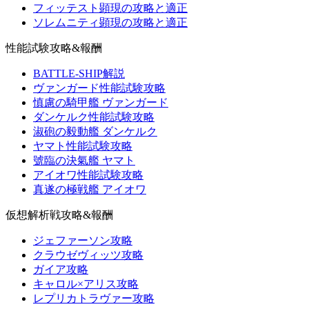
フィッテスト顕現の攻略と適正
ソレムニティ顕現の攻略と適正
性能試験攻略&報酬
BATTLE-SHIP解説
ヴァンガード性能試験攻略
慎慮の騎甲艦 ヴァンガード
ダンケルク性能試験攻略
淑砲の毅動艦 ダンケルク
ヤマト性能試験攻略
號臨の決氣艦 ヤマト
アイオワ性能試験攻略
真遂の極戦艦 アイオワ
仮想解析戦攻略&報酬
ジェファーソン攻略
クラウゼヴィッツ攻略
ガイア攻略
キャロル×アリス攻略
レプリカトラヴァー攻略