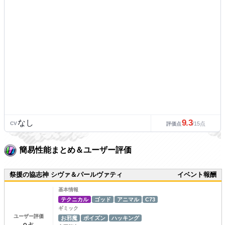
9.3
なし
CV
/15点
評価点
簡易性能まとめ＆ユーザー評価
祭援の協志神 シヴァ＆パールヴァティ
イベント報酬
基本情報
テクニカル
ゴッド
アニマル
C73
ギミック
ユーザー評価
お邪魔
ポイズン
ハッキング