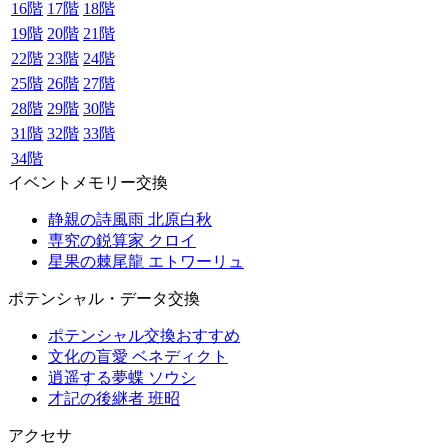
16階
17階
18階
19階
20階
21階
22階
23階
24階
25階
26階
27階
28階
29階
30階
31階
32階
33階
34階
イベントメモリー交換
静親の詩風雨 北原白秋
専究の鋭算家 クロイ
星果の棘尾龍 エトワーリュ
ポテンシャル・データ交換
ポテンシャル交換おすすめ
文化の盲愛 ベネディクト
逍遥する夢蝶 ソウシ
才記の後継者 班昭
アクセサ