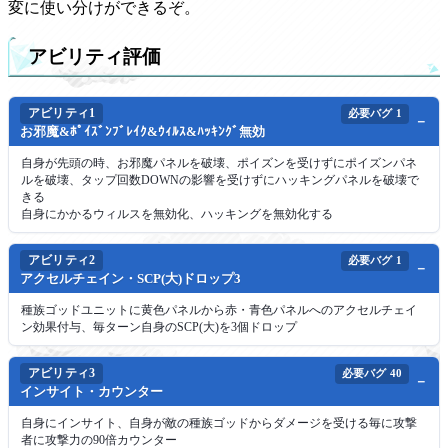
変に使い分けができるぞ。
アビリティ評価
アビリティ1
必要バグ
1
お邪魔&ﾎﾟｲｽﾞﾝﾌﾞﾚｲｸ&ｳｨﾙｽ&ﾊｯｷﾝｸﾞ無効
自身が先頭の時、お邪魔パネルを破壊、ポイズンを受けずにポイズンパネ
ルを破壊、タップ回数DOWNの影響を受けずにハッキングパネルを破壊で
きる
自身にかかるウィルスを無効化、ハッキングを無効化する
アビリティ2
必要バグ
1
アクセルチェイン・SCP(大)ドロップ3
種族ゴッドユニットに黄色パネルから赤・青色パネルへのアクセルチェイ
ン効果付与、毎ターン自身のSCP(大)を3個ドロップ
アビリティ3
必要バグ
40
インサイト・カウンター
自身にインサイト、自身が敵の種族ゴッドからダメージを受ける毎に攻撃
者に攻撃力の90倍カウンター