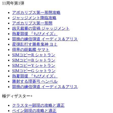
11周年第1弾
アポカリプス第一形態攻略
ジャッジメント降臨攻略
アポカリプス第一形態
凶天裁審の雷禍 ジャッジメント
熱夏競援 『ちびメイズ』
競挑の練信弾道 イーディス＆アリス
星弾乱打す勝希鬼神 ヨミ
得率の鋭氣艦 ヤマト
SIMコピーR シャトラン
SIMコピーB シャトラン
SIMコピーY シャトラン
SIMコピーG シャトラン
熱夏競援 『ちびメイズ』
勝射する理蒼弓 ヘンペル
競挑の練信弾道 イーディス＆アリス
極ディザスター+
クラスター顕現の攻略と適正
ペイン顕現の攻略と適正