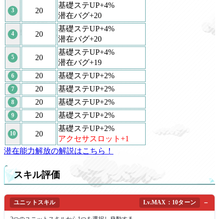
基礎ステUP+4%
20
3
潜在バグ+20
基礎ステUP+4%
20
4
潜在バグ+20
基礎ステUP+4%
20
5
潜在バグ+19
20
基礎ステUP+2%
6
20
基礎ステUP+2%
7
20
基礎ステUP+2%
8
20
基礎ステUP+2%
9
基礎ステUP+2%
20
10
アクセサスロット+1
潜在能力解放の解説はこちら！
スキル評価
ユニットスキル
Lv.MAX：10ターン