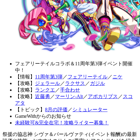
フェアリーテイルコラボ＆11周年第3弾イベント開催
中！
【情報】
11周年第3弾
／
フェアリーテイル
／
ニケ
【攻略】
ジェラール
／
ラクサス
／
ガジル
【攻略】
ランクエ
／
手合わせ
【攻略】
近藤勇
／
マーリン-Alt
／
アポカリプス
／
スコ
アタ
【トピック】
8月の評価
／
シミュレーター
GameWithからのお知らせ
未経験可&完全在宅！攻略ライター募集！
祭援の協志神 シヴァ＆パールヴァティ(イベント報酬)の最新