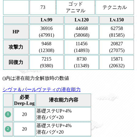
ゴッド
73
テクニカル
アニマル
Lv.99
Lv.120
Lv.150
36916
44668
62758
HP
(47991)
(58068)
(81585)
9468
11456
20827
攻撃力
(12308)
(14893)
(27075)
7215
8730
15871
回復力
(9380)
(11349)
(20632)
()内は潜在能力全解放時の数値
シヴァ＆パールヴァティの潜在能力
必要
潜在能力内容
Deep-Log
基礎ステUP+4%
20
1
潜在バグ+20
基礎ステUP+4%
20
2
潜在バグ+20