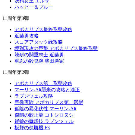
妖精女王 エルザ
ハッピー＆プルー
11周年第3弾
アポカリプス最終形態攻略
近藤勇攻略
スコアアタック緑攻略
境到現攻の巨撃 アポカリプス最終形態
競耐の闘重志士 近藤勇
重忍の毅鬼腕 柴田勝家
11周年第2弾
アポカリプス第二形態攻略
マーリン-Alt襲来の攻略と適正
ラプンツェル攻略
巨像再験 アポカリプス第二形態
孤陰の異化伏性 マーリン-Alt
傑陥の鮫正龍 コトシロヌシ
踊髪の舞燿技 ラプンツェル
板輝の傑勝機 F3