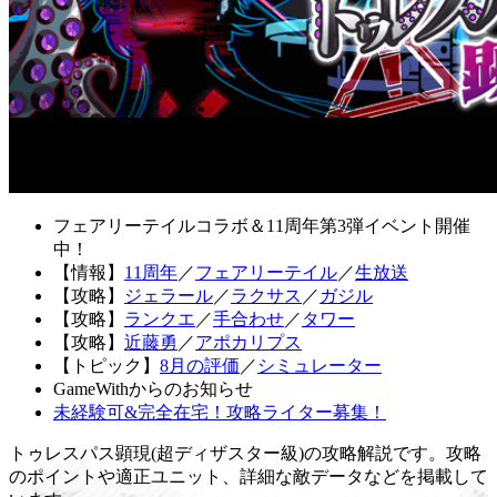
フェアリーテイルコラボ＆11周年第3弾イベント開催
中！
【情報】
11周年
／
フェアリーテイル
／
生放送
【攻略】
ジェラール
／
ラクサス
／
ガジル
【攻略】
ランクエ
／
手合わせ
／
タワー
【攻略】
近藤勇
／
アポカリプス
【トピック】
8月の評価
／
シミュレーター
GameWithからのお知らせ
未経験可&完全在宅！攻略ライター募集！
トゥレスパス顕現(超ディザスター級)の攻略解説です。攻略
のポイントや適正ユニット、詳細な敵データなどを掲載して