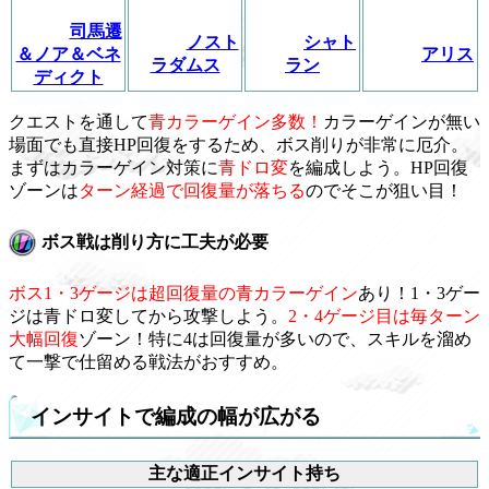
司馬遷
ノスト
シャト
＆ノア＆ベネ
アリス
ラダムス
ラン
ディクト
クエストを通して
青カラーゲイン多数！
カラーゲインが無い
場面でも直接HP回復をするため、ボス削りが非常に厄介。
まずはカラーゲイン対策に
青ドロ変
を編成しよう。HP回復
ゾーンは
ターン経過で回復量が落ちる
のでそこが狙い目！
ボス戦は削り方に工夫が必要
ボス1・3ゲージは超回復量の青カラーゲイン
あり！1・3ゲー
ジは青ドロ変してから攻撃しよう。
2・4ゲージ目は毎ターン
大幅回復
ゾーン！特に4は回復量が多いので、スキルを溜め
て一撃で仕留める戦法がおすすめ。
インサイトで編成の幅が広がる
主な適正インサイト持ち