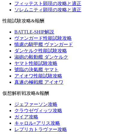
フィッテスト顕現の攻略と適正
ソレムニティ顕現の攻略と適正
性能試験攻略&報酬
BATTLE-SHIP解説
ヴァンガード性能試験攻略
慎慮の騎甲艦 ヴァンガード
ダンケルク性能試験攻略
淑砲の毅動艦 ダンケルク
ヤマト性能試験攻略
號臨の決氣艦 ヤマト
アイオワ性能試験攻略
真遂の極戦艦 アイオワ
仮想解析戦攻略&報酬
ジェファーソン攻略
クラウゼヴィッツ攻略
ガイア攻略
キャロル×アリス攻略
レプリカトラヴァー攻略