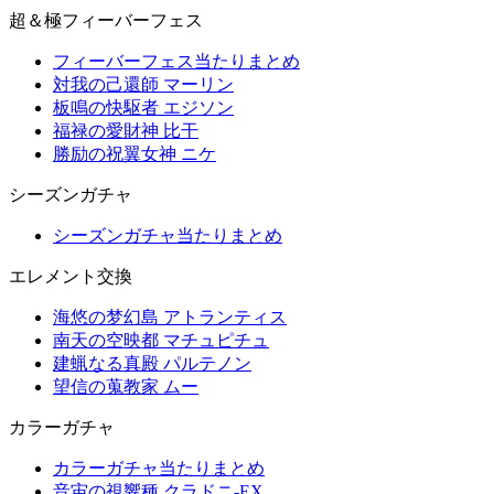
超＆極フィーバーフェス
フィーバーフェス当たりまとめ
対我の己還師 マーリン
板鳴の快駆者 エジソン
福禄の愛財神 比干
勝励の祝翼女神 ニケ
シーズンガチャ
シーズンガチャ当たりまとめ
エレメント交換
海悠の梦幻島 アトランティス
南天の空映都 マチュピチュ
建蝋なる真殿 パルテノン
望信の蒐教家 ムー
カラーガチャ
カラーガチャ当たりまとめ
音宙の視響種 クラドニ-EX