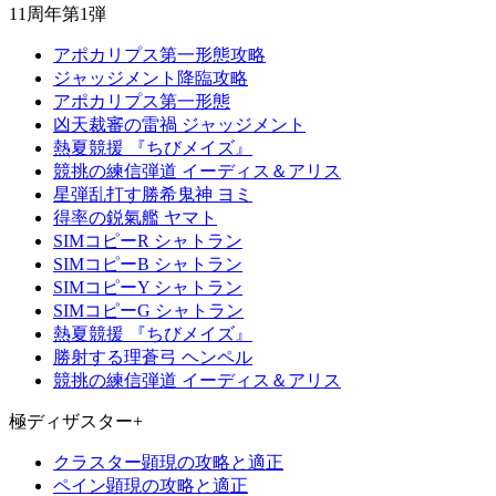
11周年第1弾
アポカリプス第一形態攻略
ジャッジメント降臨攻略
アポカリプス第一形態
凶天裁審の雷禍 ジャッジメント
熱夏競援 『ちびメイズ』
競挑の練信弾道 イーディス＆アリス
星弾乱打す勝希鬼神 ヨミ
得率の鋭氣艦 ヤマト
SIMコピーR シャトラン
SIMコピーB シャトラン
SIMコピーY シャトラン
SIMコピーG シャトラン
熱夏競援 『ちびメイズ』
勝射する理蒼弓 ヘンペル
競挑の練信弾道 イーディス＆アリス
極ディザスター+
クラスター顕現の攻略と適正
ペイン顕現の攻略と適正