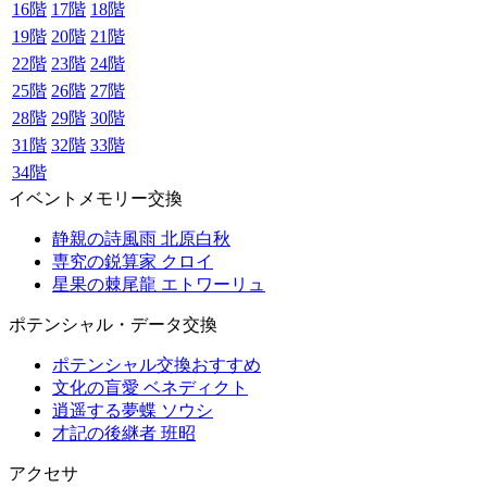
16階
17階
18階
19階
20階
21階
22階
23階
24階
25階
26階
27階
28階
29階
30階
31階
32階
33階
34階
イベントメモリー交換
静親の詩風雨 北原白秋
専究の鋭算家 クロイ
星果の棘尾龍 エトワーリュ
ポテンシャル・データ交換
ポテンシャル交換おすすめ
文化の盲愛 ベネディクト
逍遥する夢蝶 ソウシ
才記の後継者 班昭
アクセサ