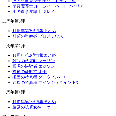
火の滅竜魔導士 ナツ・ドラグニル
星霊魔導士 ルーシィ・ハートフィリア
氷の造形魔導士 グレイ
11周年第3弾
11周年第3弾情報まとめ
神顕の重峙炎 プロメテウス
11周年第2弾
11周年第2弾情報まとめ
対我の己還師 マーリン
板鳴の快駆者 エジソン
福禄の愛財神 比干
極因の特異種 ダーウィン-EX
覇煌の特異種 アインシュタイン-EX
11周年第1弾
11周年第1弾情報まとめ
勝励の祝翼女神 ニケ