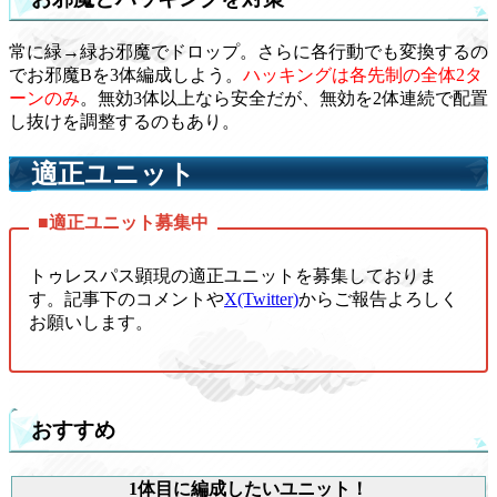
常に緑→緑お邪魔でドロップ。さらに各行動でも変換するの
でお邪魔Bを3体編成しよう。
ハッキングは各先制の全体2タ
ーンのみ
。無効3体以上なら安全だが、無効を2体連続で配置
し抜けを調整するのもあり。
適正ユニット
トゥレスパス顕現の適正ユニットを募集しておりま
す。記事下のコメントや
X(Twitter)
からご報告よろしく
お願いします。
おすすめ
1体目に編成したいユニット！