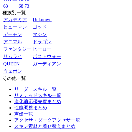
63
68
73
種族別一覧
アカデミア
Unknown
ヒューマン
ゴッド
デーモン
マシン
アニマル
ドラゴン
ファンタジー
ヒーロー
サムライ
ポストウォー
QUEEN
ガーディアン
ウェポン
その他一覧
リーダースキル一覧
リミテッドスキル一覧
進化適応優先度まとめ
性能調整まとめ
声優一覧
アクセサ・ダークアクセサ一覧
スキン素材と着せ替えまとめ