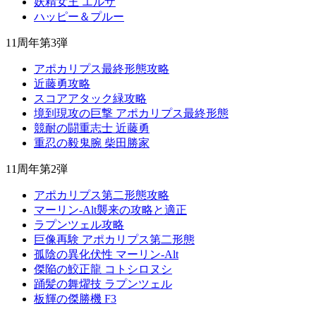
妖精女王 エルザ
ハッピー＆プルー
11周年第3弾
アポカリプス最終形態攻略
近藤勇攻略
スコアアタック緑攻略
境到現攻の巨撃 アポカリプス最終形態
競耐の闘重志士 近藤勇
重忍の毅鬼腕 柴田勝家
11周年第2弾
アポカリプス第二形態攻略
マーリン-Alt襲来の攻略と適正
ラプンツェル攻略
巨像再験 アポカリプス第二形態
孤陰の異化伏性 マーリン-Alt
傑陥の鮫正龍 コトシロヌシ
踊髪の舞燿技 ラプンツェル
板輝の傑勝機 F3