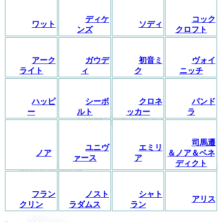
ディケ
コック
ワット
ソディ
ンズ
クロフト
アーク
ガウデ
初音ミ
ヴォイ
ライト
ィ
ク
ニッチ
ハッピ
シーボ
クロネ
パンド
ー
ルト
ッカー
ラ
司馬遷
ユニヴ
エミリ
ノア
＆ノア＆ベネ
ァース
ア
ディクト
フラン
ノスト
シャト
アリス
クリン
ラダムス
ラン