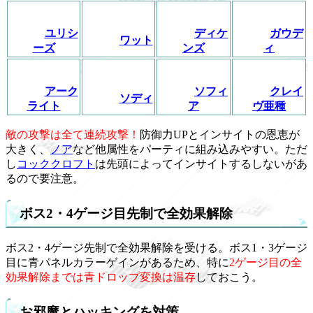
ユリシ
ディケ
ガウデ
ワット
ーズ
ンズ
ィ
アーク
ソフィ
クレイ
ソディ
ライト
ア
ヴ亜種
敵の攻撃は全て連続攻撃！
防御力UPとインサイトの恩恵が
大きく、
ノア
など他属性をパーティに組み込みやすい。ただ
し
コッククロフト
は先頭によってインサイトするしないがあ
るので要注意。
ボス2・4ゲージ目先制で全効果解除
ボス2・4ゲージ先制で全効果解除を受ける。ボス1・3ゲージ
目に青パネルカラーゲインがあるため、特に
2ゲージ目の全
効果解除までは青ドロップ変換は温存
しておこう。
お邪魔とハッキングを対策