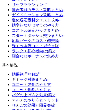
リセマラランキング
適合者能力テスト攻略まとめ
ガイドミッション攻略まとめ
進化適応素材クエスト攻略
効率的なリセマラのやり方
コスト65確定パックまとめ
スタートダッシュ交換まとめ
応援パックのコスト65交換
残すべき低コストガチャ限
ランクエ初心者向け解説
顔合わせボーナスの集め方
基本解説
効果処理順解説
ギミック対策まとめ
ユニット強化のやり方
ユニット覚醒のやり方
バグの上げ方と効果解説
マルチのやり方とメリット
りんごの効果と限界突破