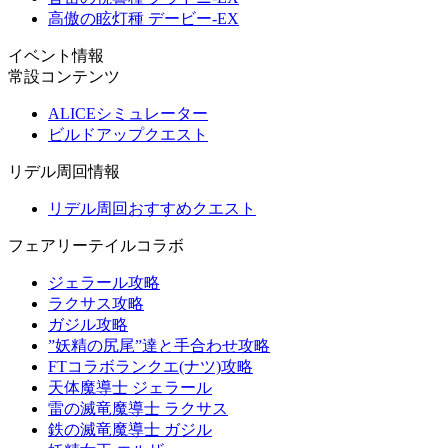
高傲の眩灯種 デービー-EX
イベント情報
常設コンテンツ
ALICEシミュレーター
ビルドアップクエスト
リデル周回情報
リデル周回おすすめクエスト
フェアリーテイルコラボ
ジェラール攻略
ラクサス攻略
ガジル攻略
”妖精の尻尾”達と手合わせ攻略
FTコラボランクエ(ナツ)攻略
天体魔導士 ジェラール
雷の滅竜魔導士 ラクサス
鉄の滅竜魔導士 ガジル