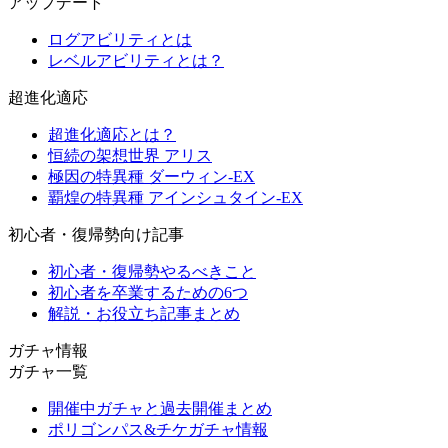
アップデート
ログアビリティとは
レベルアビリティとは？
超進化適応
超進化適応とは？
恒続の架想世界 アリス
極因の特異種 ダーウィン-EX
覇煌の特異種 アインシュタイン-EX
初心者・復帰勢向け記事
初心者・復帰勢やるべきこと
初心者を卒業するための6つ
解説・お役立ち記事まとめ
ガチャ情報
ガチャ一覧
開催中ガチャと過去開催まとめ
ポリゴンパス&チケガチャ情報