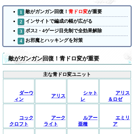
敵がガンガン回復！
青ドロ変
が重要
インサイトで編成の幅が広がる
ボス2・4ゲージ目先制で全効果解除
お邪魔とハッキングを対策
敵がガンガン回復！青ドロ変が重要
主な青ドロ変ユニット
ダーウ
シャト
アリス
アリス
ィン
レ
＆ロゼ
コック
アーク
ルアー
エミリ
クロフト
ライト
亜種
ア