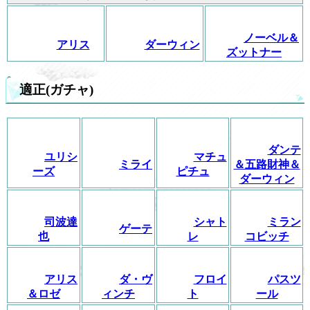
ノーベル＆
アリス
ダーウィン
ズットナー
適正(ガチャ)
ダンテ
ユリシ
マチュ
ミライ
＆五路財神＆
ーズ
ピチュ
ダーウィン
司波達
シャト
ミラン
ゲーテ
也
レ
コビッチ
アリス
ダ・ヴ
フロイ
パスツ
＆ロゼ
ィンチ
ト
ール