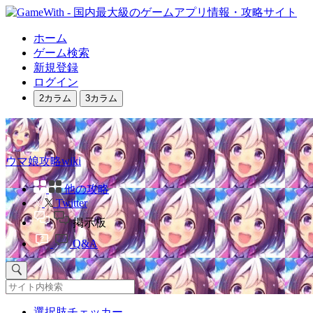
ホーム
ゲーム検索
新規登録
ログイン
2カラム
3カラム
ウマ娘攻略wiki
他の攻略
Twitter
掲示板
Q&A
選択肢チェッカー