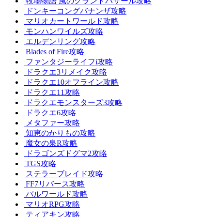
牧場物語 風のグランドバザール攻略
ドンキーコングバナンザ攻略
マリオカートワールド攻略
モンハンワイルズ攻略
エルデンリング攻略
Blades of Fire攻略
ファンタジーライフi攻略
ドラクエ3リメイク攻略
ドラクエ10オフライン攻略
ドラクエ11攻略
ドラクエモンスターズ3攻略
ドラクエ6攻略
メタファー攻略
知恵のかりもの攻略
魔女の泉R攻略
ドラゴンズドグマ2攻略
TGS攻略
ステラーブレイド攻略
FF7リバース攻略
パルワールド攻略
マリオRPG攻略
ティアキン攻略