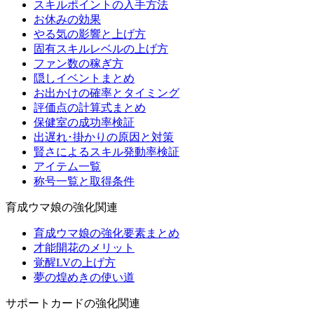
スキルポイントの入手方法
お休みの効果
やる気の影響と上げ方
固有スキルレベルの上げ方
ファン数の稼ぎ方
隠しイベントまとめ
お出かけの確率とタイミング
評価点の計算式まとめ
保健室の成功率検証
出遅れ･掛かりの原因と対策
賢さによるスキル発動率検証
アイテム一覧
称号一覧と取得条件
育成ウマ娘の強化関連
育成ウマ娘の強化要素まとめ
才能開花のメリット
覚醒LVの上げ方
夢の煌めきの使い道
サポートカードの強化関連