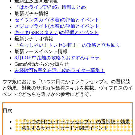
最新生放送関連情報
『ぱかライブTV' #5』情報まとめ
最新ガチャ情報
セイウンスカイ(水着)の評価とイベント
メジロブライト(水着)の評価とイベント
キセキ(SSRスタミナ)の評価とイベント
最新シナリオ情報
「らっしゃい！トレセン軒！」の攻略と立ち回り
最新レースイベント情報
8月LOH中距離の攻略とおすすめキャラ
GameWithからのお知らせ
未経験可&完全在宅！攻略ライター募集！
ウマ娘における「いつの日にかキラキラセレブ♪」の選択肢
と効果、対象のサポカや獲得スキルを掲載。ヴィブロスのイ
ベントでどちらを選ぶかの参考にどうぞ。
目次
「いつの日にかキラキラセレブ♪」の選択肢・効果
発生するサポートカードと関連イベント