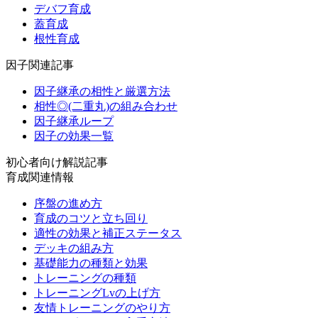
デバフ育成
蓋育成
根性育成
因子関連記事
因子継承の相性と厳選方法
相性◎(二重丸)の組み合わせ
因子継承ループ
因子の効果一覧
初心者向け解説記事
育成関連情報
序盤の進め方
育成のコツと立ち回り
適性の効果と補正ステータス
デッキの組み方
基礎能力の種類と効果
トレーニングの種類
トレーニングLvの上げ方
友情トレーニングのやり方