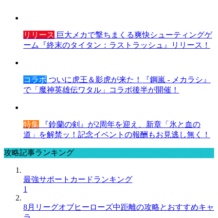
リリース
巨大メカで撃ちまくる爽快シューティングゲ
ーム『終末のタイタン：ラストラッシュ』リリース！
コラボ
ついに虎王＆影虎が来た！『鋼嵐 - メカラシ』
で「魔神英雄伝ワタル」コラボ後半が開催！
特集
『鈴蘭の剣』が2周年を迎え、新章「氷と血の
道」を解禁ッ！記念イベントの報酬もお見逃し無く！
攻略記事ランキング
最強サポートカードランキング
1
8月リーグオブヒーローズ中距離の攻略とおすすめキャ
ラ