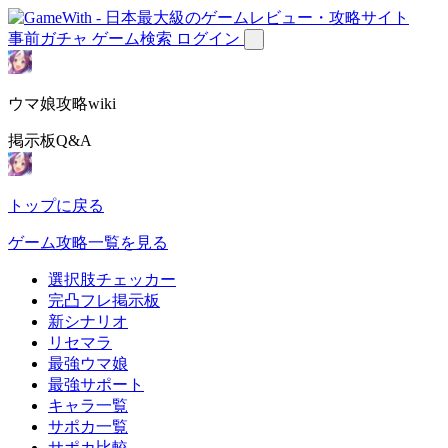
事前ガチャ
ゲーム検索
ログイン
ウマ娘攻略wiki
掲示板Q&A
トップに戻る
ゲーム攻略一覧を見る
選択肢チェッカー
完凸フレ掲示板
新シナリオ
リセマラ
最強ウマ娘
最強サポート
キャラ一覧
サポカ一覧
サポカ比較