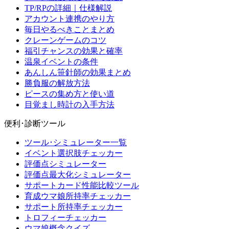
TP/RPの詳細｜仕様解説
アカウント連携のやり方
毎日やるべきことまとめ
クレーンゲームのコツ
福引チャンスの効果と確率
温泉イベントの条件
あんしん笹針師の効果まとめ
勝負服の解放方法
ピースの集め方と使い道
目覚まし時計の入手方法
便利･診断ツール
ツール･シミュレーター一覧
イベント選択肢チェッカー
評価点シミュレーター
評価点最大化シミュレーター
サポートカード性能比較ツール
育成ウマ娘所持率チェッカー
サポート所持率チェッカー
トロフィーチェッカー
ウマ娘概念クイズ