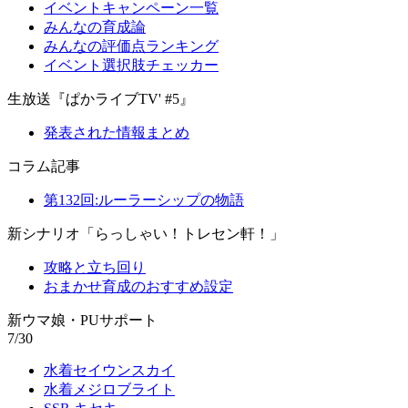
イベントキャンペーン一覧
みんなの育成論
みんなの評価点ランキング
イベント選択肢チェッカー
生放送『ぱかライブTV' #5』
発表された情報まとめ
コラム記事
第132回:ルーラーシップの物語
新シナリオ「らっしゃい！トレセン軒！」
攻略と立ち回り
おまかせ育成のおすすめ設定
新ウマ娘・PUサポート
7/30
水着セイウンスカイ
水着メジロブライト