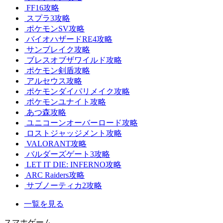
FF16攻略
スプラ3攻略
ポケモンSV攻略
バイオハザードRE4攻略
サンブレイク攻略
ブレスオブザワイルド攻略
ポケモン剣盾攻略
アルセウス攻略
ポケモンダイパリメイク攻略
ポケモンユナイト攻略
あつ森攻略
ユニコーンオーバーロード攻略
ロストジャッジメント攻略
VALORANT攻略
バルダーズゲート3攻略
LET IT DIE: INFERNO攻略
ARC Raiders攻略
サブノーティカ2攻略
一覧を見る
スマホゲーム