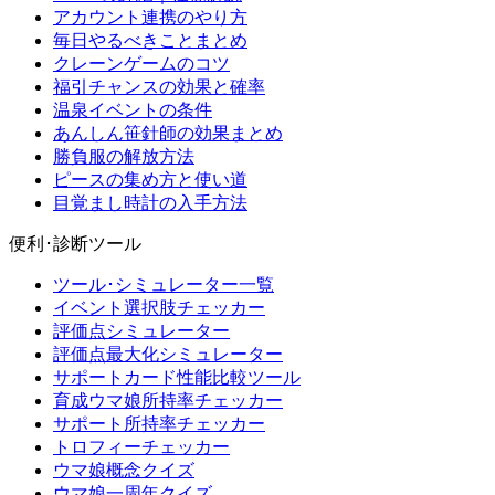
アカウント連携のやり方
毎日やるべきことまとめ
クレーンゲームのコツ
福引チャンスの効果と確率
温泉イベントの条件
あんしん笹針師の効果まとめ
勝負服の解放方法
ピースの集め方と使い道
目覚まし時計の入手方法
便利･診断ツール
ツール･シミュレーター一覧
イベント選択肢チェッカー
評価点シミュレーター
評価点最大化シミュレーター
サポートカード性能比較ツール
育成ウマ娘所持率チェッカー
サポート所持率チェッカー
トロフィーチェッカー
ウマ娘概念クイズ
ウマ娘一周年クイズ