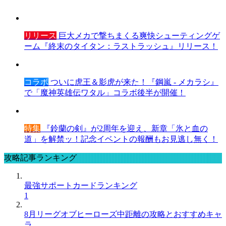
リリース
巨大メカで撃ちまくる爽快シューティングゲ
ーム『終末のタイタン：ラストラッシュ』リリース！
コラボ
ついに虎王＆影虎が来た！『鋼嵐 - メカラシ』
で「魔神英雄伝ワタル」コラボ後半が開催！
特集
『鈴蘭の剣』が2周年を迎え、新章「氷と血の
道」を解禁ッ！記念イベントの報酬もお見逃し無く！
攻略記事ランキング
最強サポートカードランキング
1
8月リーグオブヒーローズ中距離の攻略とおすすめキャ
ラ