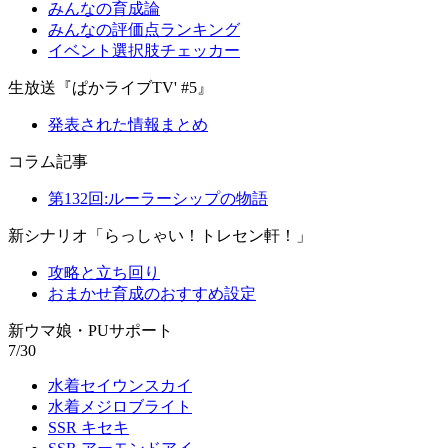
みんなの育成論
みんなの評価点ランキング
イベント選択肢チェッカー
生放送『ぱかライブTV' #5』
発表された情報まとめ
コラム記事
第132回:ルーラーシップの物語
新シナリオ「らっしゃい！トレセン軒！」
攻略と立ち回り
おまかせ育成のおすすめ設定
新ウマ娘・PUサポート
7/30
水着セイウンスカイ
水着メジロブライト
SSR キセキ