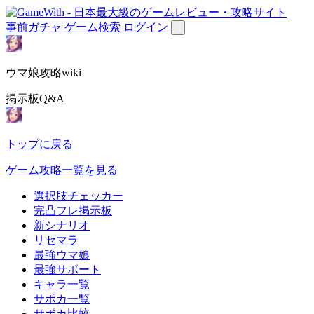
事前ガチャ
ゲーム検索
ログイン
ウマ娘攻略wiki
掲示板Q&A
トップに戻る
ゲーム攻略一覧を見る
選択肢チェッカー
完凸フレ掲示板
新シナリオ
リセマラ
最強ウマ娘
最強サポート
キャラ一覧
サポカ一覧
サポカ比較