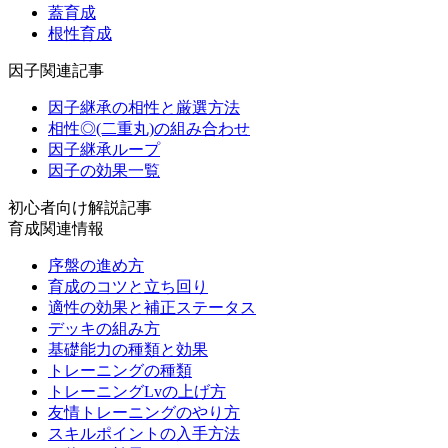
蓋育成
根性育成
因子関連記事
因子継承の相性と厳選方法
相性◎(二重丸)の組み合わせ
因子継承ループ
因子の効果一覧
初心者向け解説記事
育成関連情報
序盤の進め方
育成のコツと立ち回り
適性の効果と補正ステータス
デッキの組み方
基礎能力の種類と効果
トレーニングの種類
トレーニングLvの上げ方
友情トレーニングのやり方
スキルポイントの入手方法