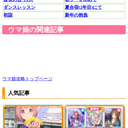
ダンスレッスン
夏合宿(2年目)にて
初詣
新年の抱負
ウマ娘の関連記事
ウマ娘攻略トップページ
人気記事