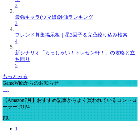
2
最強キャラ(ウマ娘)評価ランキング
3
フレンド募集掲示板｜星3因子＆完凸絞り込み検索
4
新シナリオ「らっしゃい！トレセン軒！」の攻略と立
ち回り
5
もっとみる
GameWithからのお知らせ
【Amazon7月】おすすめ記事からよく買われているコントロ
ーラーTOP4
PR
1