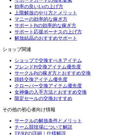
サポートカードの強化要素
効率の良いLvの上げ方
上限解放のやり方とメリット
マニーの効率的な稼ぎ方
サポートPtの効率的な稼ぎ方
サポート応援ボーナスの上げ方
解放結晶のおすすめサポート
ショップ関連
ショップで交換すべきアイテム
フレンドPt交換アイテム優先度
サークルPtの稼ぎ方とおすすめ交換
蹄鉄交換アイテム優先度
クローバー交換アイテム優先度
女神像の入手方法とおすすめ交換
限定セールの交換おすすめ
その他の初心者向け情報
サークルの解放条件とメリット
チーム競技場について解説
TP/RPの詳細｜仕様解説