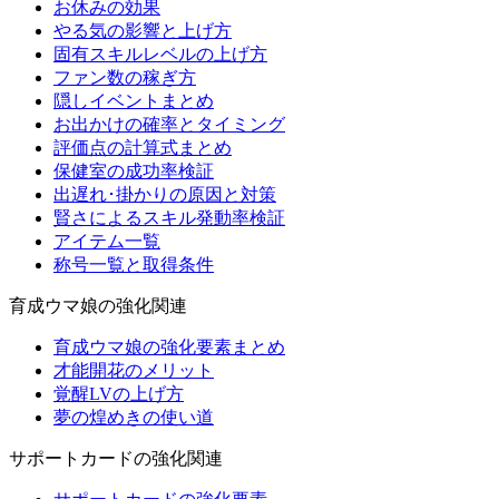
お休みの効果
やる気の影響と上げ方
固有スキルレベルの上げ方
ファン数の稼ぎ方
隠しイベントまとめ
お出かけの確率とタイミング
評価点の計算式まとめ
保健室の成功率検証
出遅れ･掛かりの原因と対策
賢さによるスキル発動率検証
アイテム一覧
称号一覧と取得条件
育成ウマ娘の強化関連
育成ウマ娘の強化要素まとめ
才能開花のメリット
覚醒LVの上げ方
夢の煌めきの使い道
サポートカードの強化関連