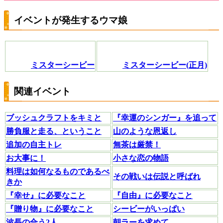
イベントが発生するウマ娘
ミスターシービー
ミスターシービー(正月)
関連イベント
ブッシュクラフトをキミと
『幸運のシンガー』を追って
勝負服と走る、ということ
山のような恩返し
追加の自主トレ
無茶は厳禁！
お大事に！
小さな恋の物語
料理は如何なるものであるべ
その戦いは伝説と呼ばれ
きか
『幸せ』に必要なこと
『自由』に必要なこと
『贈り物』に必要なこと
シービーがいっぱい
波長の合う2人
朝ラーを求めて