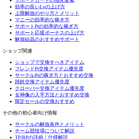
サポートカードの強化要素
効率の良いLvの上げ方
上限解放のやり方とメリット
マニーの効率的な稼ぎ方
サポートPtの効率的な稼ぎ方
サポート応援ボーナスの上げ方
解放結晶のおすすめサポート
ショップ関連
ショップで交換すべきアイテム
フレンドPt交換アイテム優先度
サークルPtの稼ぎ方とおすすめ交換
蹄鉄交換アイテム優先度
クローバー交換アイテム優先度
女神像の入手方法とおすすめ交換
限定セールの交換おすすめ
その他の初心者向け情報
サークルの解放条件とメリット
チーム競技場について解説
TP/RPの詳細｜仕様解説