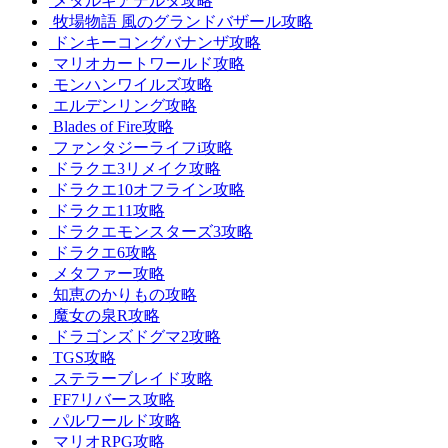
メタルギアデルタ攻略
牧場物語 風のグランドバザール攻略
ドンキーコングバナンザ攻略
マリオカートワールド攻略
モンハンワイルズ攻略
エルデンリング攻略
Blades of Fire攻略
ファンタジーライフi攻略
ドラクエ3リメイク攻略
ドラクエ10オフライン攻略
ドラクエ11攻略
ドラクエモンスターズ3攻略
ドラクエ6攻略
メタファー攻略
知恵のかりもの攻略
魔女の泉R攻略
ドラゴンズドグマ2攻略
TGS攻略
ステラーブレイド攻略
FF7リバース攻略
パルワールド攻略
マリオRPG攻略