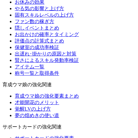
お休みの効果
やる気の影響と上げ方
固有スキルレベルの上げ方
ファン数の稼ぎ方
隠しイベントまとめ
お出かけの確率とタイミング
評価点の計算式まとめ
保健室の成功率検証
出遅れ･掛かりの原因と対策
賢さによるスキル発動率検証
アイテム一覧
称号一覧と取得条件
育成ウマ娘の強化関連
育成ウマ娘の強化要素まとめ
才能開花のメリット
覚醒LVの上げ方
夢の煌めきの使い道
サポートカードの強化関連