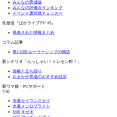
みんなの育成論
みんなの評価点ランキング
イベント選択肢チェッカー
生放送『ぱかライブTV' #5』
発表された情報まとめ
コラム記事
第132回:ルーラーシップの物語
新シナリオ「らっしゃい！トレセン軒！」
攻略と立ち回り
おまかせ育成のおすすめ設定
新ウマ娘・PUサポート
7/30
水着セイウンスカイ
水着メジロブライト
SSR キセキ