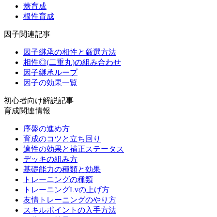
蓋育成
根性育成
因子関連記事
因子継承の相性と厳選方法
相性◎(二重丸)の組み合わせ
因子継承ループ
因子の効果一覧
初心者向け解説記事
育成関連情報
序盤の進め方
育成のコツと立ち回り
適性の効果と補正ステータス
デッキの組み方
基礎能力の種類と効果
トレーニングの種類
トレーニングLvの上げ方
友情トレーニングのやり方
スキルポイントの入手方法