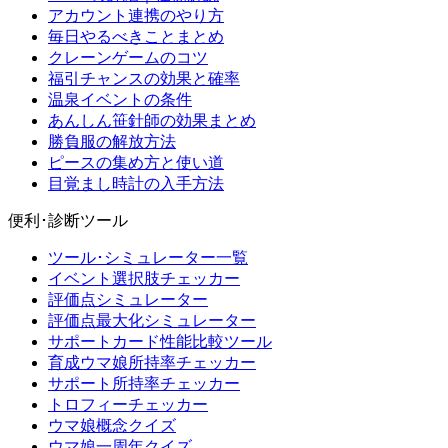
アカウント連携のやり方
毎日やるべきことまとめ
クレーンゲームのコツ
福引チャンスの効果と確率
温泉イベントの条件
あんしん笹針師の効果まとめ
勝負服の解放方法
ピースの集め方と使い道
目覚まし時計の入手方法
便利･診断ツール
ツール･シミュレーター一覧
イベント選択肢チェッカー
評価点シミュレーター
評価点最大化シミュレーター
サポートカード性能比較ツール
育成ウマ娘所持率チェッカー
サポート所持率チェッカー
トロフィーチェッカー
ウマ娘概念クイズ
ウマ娘一周年クイズ