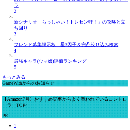
ラ
2
新シナリオ「らっしゃい！トレセン軒！」の攻略と立
ち回り
3
フレンド募集掲示板｜星3因子＆完凸絞り込み検索
4
最強キャラ(ウマ娘)評価ランキング
5
もっとみる
GameWithからのお知らせ
【Amazon7月】おすすめ記事からよく買われているコントロ
ーラーTOP4
PR
1