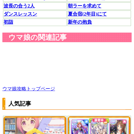
波長の合う2人
朝ラーを求めて
ダンスレッスン
夏合宿(2年目)にて
初詣
新年の抱負
ウマ娘の関連記事
ウマ娘攻略トップページ
人気記事