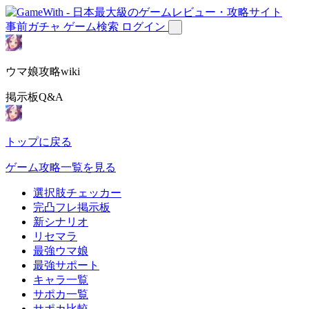
事前ガチャ
ゲーム検索
ログイン
ウマ娘攻略wiki
掲示板Q&A
トップに戻る
ゲーム攻略一覧を見る
選択肢チェッカー
完凸フレ掲示板
新シナリオ
リセマラ
最強ウマ娘
最強サポート
キャラ一覧
サポカ一覧
サポカ比較