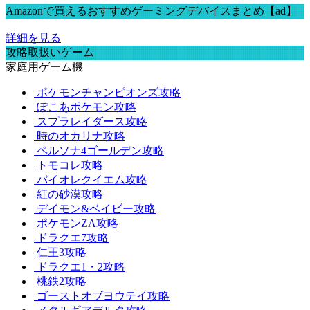
Amazonで買えるおすすめゲーミングデバイスまとめ【ad】
詳細を見る
攻略取扱いゲーム
家庭用ゲーム機
ポケモンチャンピオンズ攻略
ぽこあポケモン攻略
スプラレイダース攻略
時のオカリナ攻略
ペルソナ4ゴールデン攻略
トモコレ攻略
バイオレクイエム攻略
紅の砂漠攻略
デイモン&ベイビー攻略
ポケモンZA攻略
ドラクエ7攻略
仁王3攻略
ドラクエ1・2攻略
桃鉄2攻略
ゴーストオブヨウテイ攻略