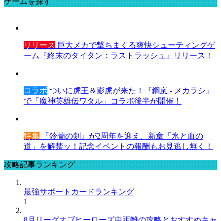
ゲームを探す
リリース
巨大メカで撃ちまくる爽快シューティングゲ
ーム『終末のタイタン：ラストラッシュ』リリース！
コラボ
ついに虎王＆影虎が来た！『鋼嵐 - メカラシ』
で「魔神英雄伝ワタル」コラボ後半が開催！
特集
『鈴蘭の剣』が2周年を迎え、新章「氷と血の
道」を解禁ッ！記念イベントの報酬もお見逃し無く！
攻略記事ランキング
最強サポートカードランキング
1
8月リーグオブヒーローズ中距離の攻略とおすすめキャ