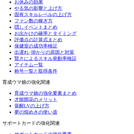
お休みの効果
やる気の影響と上げ方
固有スキルレベルの上げ方
ファン数の稼ぎ方
隠しイベントまとめ
お出かけの確率とタイミング
評価点の計算式まとめ
保健室の成功率検証
出遅れ･掛かりの原因と対策
賢さによるスキル発動率検証
アイテム一覧
称号一覧と取得条件
育成ウマ娘の強化関連
育成ウマ娘の強化要素まとめ
才能開花のメリット
覚醒LVの上げ方
夢の煌めきの使い道
サポートカードの強化関連