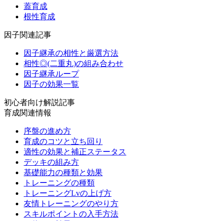
蓋育成
根性育成
因子関連記事
因子継承の相性と厳選方法
相性◎(二重丸)の組み合わせ
因子継承ループ
因子の効果一覧
初心者向け解説記事
育成関連情報
序盤の進め方
育成のコツと立ち回り
適性の効果と補正ステータス
デッキの組み方
基礎能力の種類と効果
トレーニングの種類
トレーニングLvの上げ方
友情トレーニングのやり方
スキルポイントの入手方法