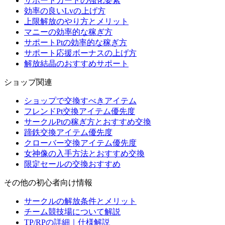
サポートカードの強化要素
効率の良いLvの上げ方
上限解放のやり方とメリット
マニーの効率的な稼ぎ方
サポートPtの効率的な稼ぎ方
サポート応援ボーナスの上げ方
解放結晶のおすすめサポート
ショップ関連
ショップで交換すべきアイテム
フレンドPt交換アイテム優先度
サークルPtの稼ぎ方とおすすめ交換
蹄鉄交換アイテム優先度
クローバー交換アイテム優先度
女神像の入手方法とおすすめ交換
限定セールの交換おすすめ
その他の初心者向け情報
サークルの解放条件とメリット
チーム競技場について解説
TP/RPの詳細｜仕様解説