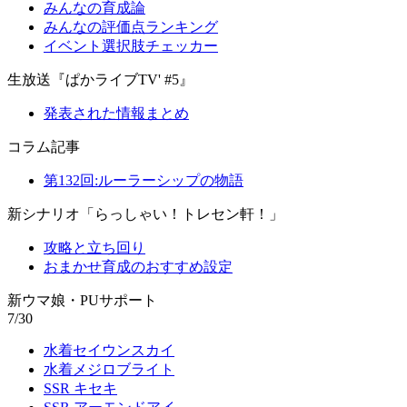
みんなの育成論
みんなの評価点ランキング
イベント選択肢チェッカー
生放送『ぱかライブTV' #5』
発表された情報まとめ
コラム記事
第132回:ルーラーシップの物語
新シナリオ「らっしゃい！トレセン軒！」
攻略と立ち回り
おまかせ育成のおすすめ設定
新ウマ娘・PUサポート
7/30
水着セイウンスカイ
水着メジロブライト
SSR キセキ