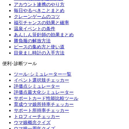
アカウント連携のやり方
毎日やるべきことまとめ
クレーンゲームのコツ
福引チャンスの効果と確率
温泉イベントの条件
あんしん笹針師の効果まとめ
勝負服の解放方法
ピースの集め方と使い道
目覚まし時計の入手方法
便利･診断ツール
ツール･シミュレーター一覧
イベント選択肢チェッカー
評価点シミュレーター
評価点最大化シミュレーター
サポートカード性能比較ツール
育成ウマ娘所持率チェッカー
サポート所持率チェッカー
トロフィーチェッカー
ウマ娘概念クイズ
ウマ娘一周年クイズ