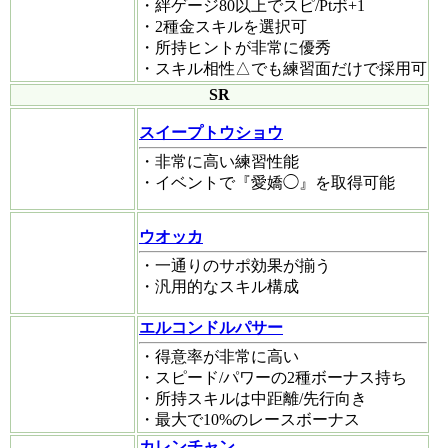
・絆ゲージ80以上でスピ/Ptボ+1
・2種金スキルを選択可
・所持ヒントが非常に優秀
・スキル相性△でも練習面だけで採用可
SR
スイープトウショウ
・非常に高い練習性能
・イベントで『愛嬌◯』を取得可能
ウオッカ
・一通りのサポ効果が揃う
・汎用的なスキル構成
エルコンドルパサー
・得意率が非常に高い
・スピード/パワーの2種ボーナス持ち
・所持スキルは中距離/先行向き
・最大で10%のレースボーナス
カレンチャン