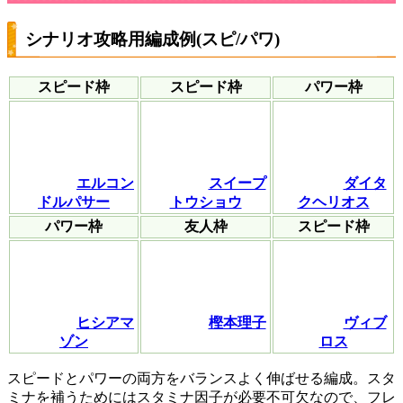
シナリオ攻略用編成例(スピ/パワ)
スピード枠
スピード枠
パワー枠
エルコン
スイープ
ダイタ
ドルパサー
トウショウ
クヘリオス
パワー枠
友人枠
スピード枠
ヒシアマ
樫本理子
ヴィブ
ゾン
ロス
スピードとパワーの両方をバランスよく伸ばせる編成。スタ
ミナを補うためにはスタミナ因子が必要不可欠なので、フレ