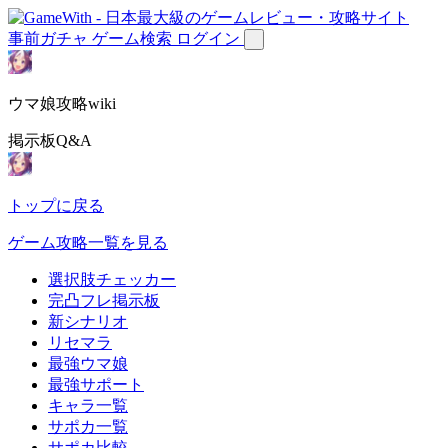
事前ガチャ
ゲーム検索
ログイン
ウマ娘攻略wiki
掲示板Q&A
トップに戻る
ゲーム攻略一覧を見る
選択肢チェッカー
完凸フレ掲示板
新シナリオ
リセマラ
最強ウマ娘
最強サポート
キャラ一覧
サポカ一覧
サポカ比較