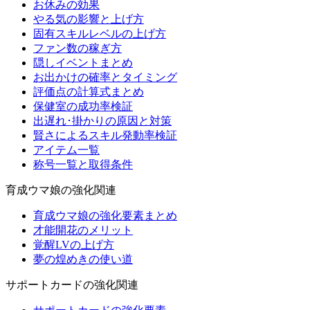
お休みの効果
やる気の影響と上げ方
固有スキルレベルの上げ方
ファン数の稼ぎ方
隠しイベントまとめ
お出かけの確率とタイミング
評価点の計算式まとめ
保健室の成功率検証
出遅れ･掛かりの原因と対策
賢さによるスキル発動率検証
アイテム一覧
称号一覧と取得条件
育成ウマ娘の強化関連
育成ウマ娘の強化要素まとめ
才能開花のメリット
覚醒LVの上げ方
夢の煌めきの使い道
サポートカードの強化関連