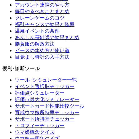
アカウント連携のやり方
毎日やるべきことまとめ
クレーンゲームのコツ
福引チャンスの効果と確率
温泉イベントの条件
あんしん笹針師の効果まとめ
勝負服の解放方法
ピースの集め方と使い道
目覚まし時計の入手方法
便利･診断ツール
ツール･シミュレーター一覧
イベント選択肢チェッカー
評価点シミュレーター
評価点最大化シミュレーター
サポートカード性能比較ツール
育成ウマ娘所持率チェッカー
サポート所持率チェッカー
トロフィーチェッカー
ウマ娘概念クイズ
ウマ娘一周年クイズ