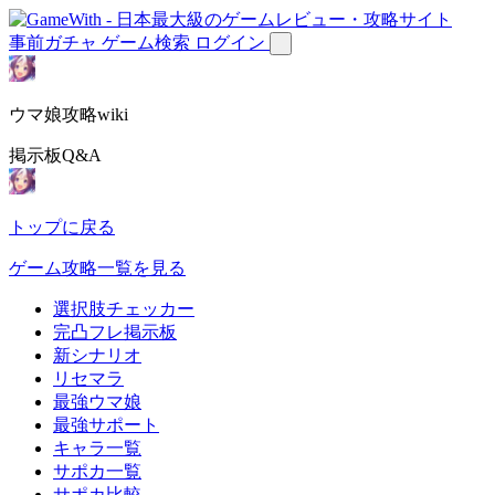
事前ガチャ
ゲーム検索
ログイン
ウマ娘攻略wiki
掲示板Q&A
トップに戻る
ゲーム攻略一覧を見る
選択肢チェッカー
完凸フレ掲示板
新シナリオ
リセマラ
最強ウマ娘
最強サポート
キャラ一覧
サポカ一覧
サポカ比較