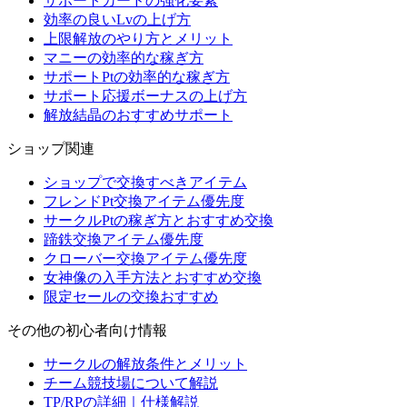
サポートカードの強化要素
効率の良いLvの上げ方
上限解放のやり方とメリット
マニーの効率的な稼ぎ方
サポートPtの効率的な稼ぎ方
サポート応援ボーナスの上げ方
解放結晶のおすすめサポート
ショップ関連
ショップで交換すべきアイテム
フレンドPt交換アイテム優先度
サークルPtの稼ぎ方とおすすめ交換
蹄鉄交換アイテム優先度
クローバー交換アイテム優先度
女神像の入手方法とおすすめ交換
限定セールの交換おすすめ
その他の初心者向け情報
サークルの解放条件とメリット
チーム競技場について解説
TP/RPの詳細｜仕様解説