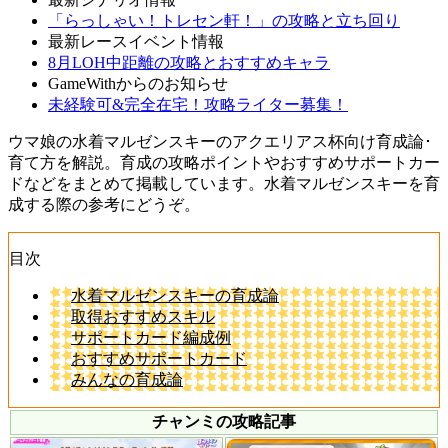
「らっしゃい！トレセン軒！」の攻略と立ち回り
最新レースイベント情報
8月LOH中距離の攻略とおすすめキャラ
GameWithからのお知らせ
未経験可&完全在宅！攻略ライター募集！
ウマ娘の水着マルゼンスキーのアクエリアス杯向け育成論･
育て方を解説。育成の攻略ポイントやおすすめサポートカー
ドなどをまとめて掲載しています。水着マルゼンスキーを育
成する際の参考にどうぞ。
目次
水着マルゼンスキーの育成論
取得おすすめスキル
サポートカード編成例
おすすめサポートカード
みんなの育成論
チャンミの攻略記事