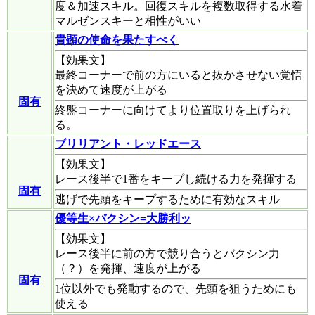
度＆加速スキル。回復スキルを複数取得する水着
マルゼンスキーと相性がいい
貴顕の使命を果たすべく
【効果文】
最終コーナーで前の方にいると抜かさせない覚悟
を決めて速度が上がる
固有
終盤コーナーに向けてより位置取りを上げられ
る。
ブリリアント・レッドエース
【効果文】
レース後半で1番をキープし続ける力を発揮する
固有
逃げで先頭をキープするために有効なスキル
優等生×バクシン=大勝利ッ
【効果文】
レース後半に前の方で競り合うとバクシン力
（？）を発揮、速度が上がる
固有
1位以外でも発動するので、先頭を狙うためにも
使える