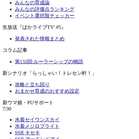
みんなの育成論
みんなの評価点ランキング
イベント選択肢チェッカー
生放送『ぱかライブTV' #5』
発表された情報まとめ
コラム記事
第132回:ルーラーシップの物語
新シナリオ「らっしゃい！トレセン軒！」
攻略と立ち回り
おまかせ育成のおすすめ設定
新ウマ娘・PUサポート
7/30
水着セイウンスカイ
水着メジロブライト
SSR キセキ