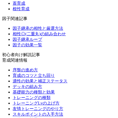
蓋育成
根性育成
因子関連記事
因子継承の相性と厳選方法
相性◎(二重丸)の組み合わせ
因子継承ループ
因子の効果一覧
初心者向け解説記事
育成関連情報
序盤の進め方
育成のコツと立ち回り
適性の効果と補正ステータス
デッキの組み方
基礎能力の種類と効果
トレーニングの種類
トレーニングLvの上げ方
友情トレーニングのやり方
スキルポイントの入手方法