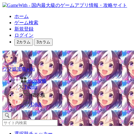
ホーム
ゲーム検索
新規登録
ログイン
2カラム
3カラム
ウマ娘攻略wiki
他の攻略
Twitter
掲示板
Q&A
選択肢チェッカー