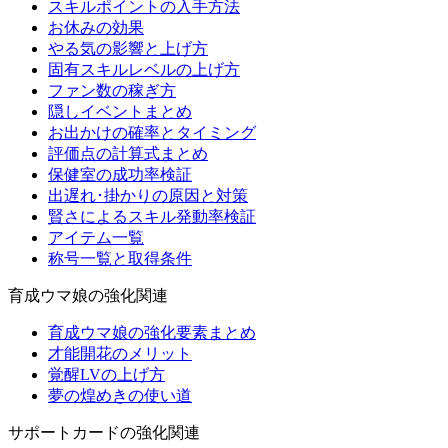
スキルポイントの入手方法
お休みの効果
やる気の影響と上げ方
固有スキルレベルの上げ方
ファン数の稼ぎ方
隠しイベントまとめ
お出かけの確率とタイミング
評価点の計算式まとめ
保健室の成功率検証
出遅れ･掛かりの原因と対策
賢さによるスキル発動率検証
アイテム一覧
称号一覧と取得条件
育成ウマ娘の強化関連
育成ウマ娘の強化要素まとめ
才能開花のメリット
覚醒LVの上げ方
夢の煌めきの使い道
サポートカードの強化関連