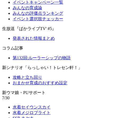
イベントキャンペーン一覧
みんなの育成論
みんなの評価点ランキング
イベント選択肢チェッカー
生放送『ぱかライブTV' #5』
発表された情報まとめ
コラム記事
第132回:ルーラーシップの物語
新シナリオ「らっしゃい！トレセン軒！」
攻略と立ち回り
おまかせ育成のおすすめ設定
新ウマ娘・PUサポート
7/30
水着セイウンスカイ
水着メジロブライト