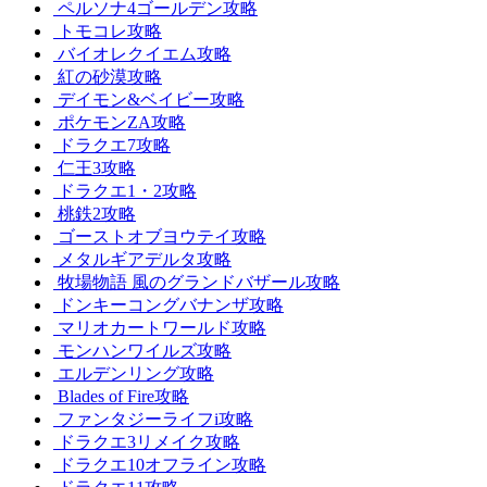
ペルソナ4ゴールデン攻略
トモコレ攻略
バイオレクイエム攻略
紅の砂漠攻略
デイモン&ベイビー攻略
ポケモンZA攻略
ドラクエ7攻略
仁王3攻略
ドラクエ1・2攻略
桃鉄2攻略
ゴーストオブヨウテイ攻略
メタルギアデルタ攻略
牧場物語 風のグランドバザール攻略
ドンキーコングバナンザ攻略
マリオカートワールド攻略
モンハンワイルズ攻略
エルデンリング攻略
Blades of Fire攻略
ファンタジーライフi攻略
ドラクエ3リメイク攻略
ドラクエ10オフライン攻略