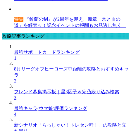
特集
『鈴蘭の剣』が2周年を迎え、新章「氷と血の
道」を解禁ッ！記念イベントの報酬もお見逃し無く！
攻略記事ランキング
最強サポートカードランキング
1
8月リーグオブヒーローズ中距離の攻略とおすすめキャ
ラ
2
フレンド募集掲示板｜星3因子＆完凸絞り込み検索
3
最強キャラ(ウマ娘)評価ランキング
4
新シナリオ「らっしゃい！トレセン軒！」の攻略と立