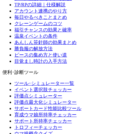
TP/RPの詳細｜仕様解説
アカウント連携のやり方
毎日やるべきことまとめ
クレーンゲームのコツ
福引チャンスの効果と確率
温泉イベントの条件
あんしん笹針師の効果まとめ
勝負服の解放方法
ピースの集め方と使い道
目覚まし時計の入手方法
便利･診断ツール
ツール･シミュレーター一覧
イベント選択肢チェッカー
評価点シミュレーター
評価点最大化シミュレーター
サポートカード性能比較ツール
育成ウマ娘所持率チェッカー
サポート所持率チェッカー
トロフィーチェッカー
ウマ娘概念クイズ