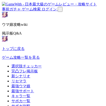
事前ガチャ
ゲーム検索
ログイン
ウマ娘攻略wiki
掲示板Q&A
トップに戻る
ゲーム攻略一覧を見る
選択肢チェッカー
完凸フレ掲示板
新シナリオ
リセマラ
最強ウマ娘
最強サポート
キャラ一覧
サポカ一覧
サポカ比較