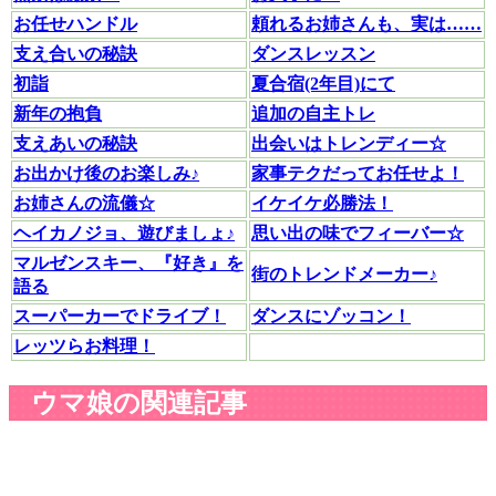
お任せハンドル
頼れるお姉さんも、実は……
支え合いの秘訣
ダンスレッスン
初詣
夏合宿(2年目)にて
新年の抱負
追加の自主トレ
支えあいの秘訣
出会いはトレンディー☆
お出かけ後のお楽しみ♪
家事テクだってお任せよ！
お姉さんの流儀☆
イケイケ必勝法！
ヘイカノジョ、遊びましょ♪
思い出の味でフィーバー☆
マルゼンスキー、『好き』を
街のトレンドメーカー♪
語る
スーパーカーでドライブ！
ダンスにゾッコン！
レッツらお料理！
ウマ娘の関連記事