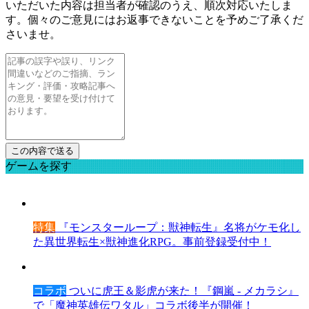
いただいた内容は担当者が確認のうえ、順次対応いたしま
す。個々のご意見にはお返事できないことを予めご了承くだ
さいませ。
ゲームを探す
特集
『モンスターループ：獣神転生』名将がケモ化し
た異世界転生×獣神進化RPG。事前登録受付中！
コラボ
ついに虎王＆影虎が来た！『鋼嵐 - メカラシ』
で「魔神英雄伝ワタル」コラボ後半が開催！