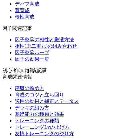
デバフ育成
蓋育成
根性育成
因子関連記事
因子継承の相性と厳選方法
相性◎(二重丸)の組み合わせ
因子継承ループ
因子の効果一覧
初心者向け解説記事
育成関連情報
序盤の進め方
育成のコツと立ち回り
適性の効果と補正ステータス
デッキの組み方
基礎能力の種類と効果
トレーニングの種類
トレーニングLvの上げ方
友情トレーニングのやり方