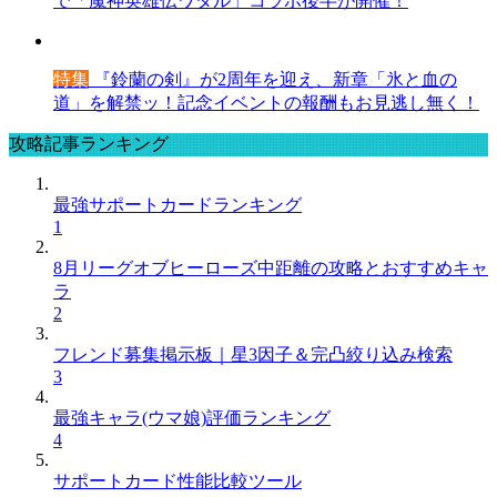
で「魔神英雄伝ワタル」コラボ後半が開催！
特集
『鈴蘭の剣』が2周年を迎え、新章「氷と血の
道」を解禁ッ！記念イベントの報酬もお見逃し無く！
攻略記事ランキング
最強サポートカードランキング
1
8月リーグオブヒーローズ中距離の攻略とおすすめキャ
ラ
2
フレンド募集掲示板｜星3因子＆完凸絞り込み検索
3
最強キャラ(ウマ娘)評価ランキング
4
サポートカード性能比較ツール