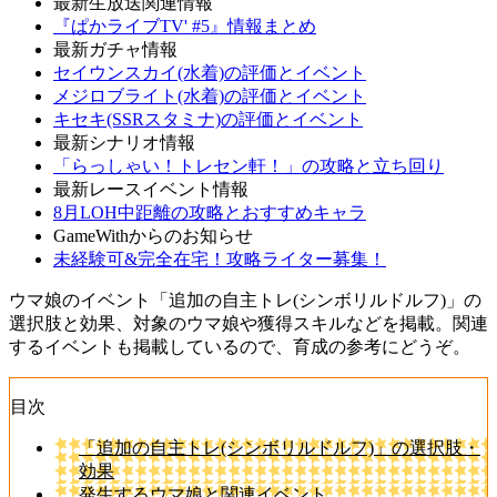
最新生放送関連情報
『ぱかライブTV' #5』情報まとめ
最新ガチャ情報
セイウンスカイ(水着)の評価とイベント
メジロブライト(水着)の評価とイベント
キセキ(SSRスタミナ)の評価とイベント
最新シナリオ情報
「らっしゃい！トレセン軒！」の攻略と立ち回り
最新レースイベント情報
8月LOH中距離の攻略とおすすめキャラ
GameWithからのお知らせ
未経験可&完全在宅！攻略ライター募集！
ウマ娘のイベント「追加の自主トレ(シンボリルドルフ)」の
選択肢と効果、対象のウマ娘や獲得スキルなどを掲載。関連
するイベントも掲載しているので、育成の参考にどうぞ。
目次
「追加の自主トレ(シンボリルドルフ)」の選択肢・
効果
発生するウマ娘と関連イベント