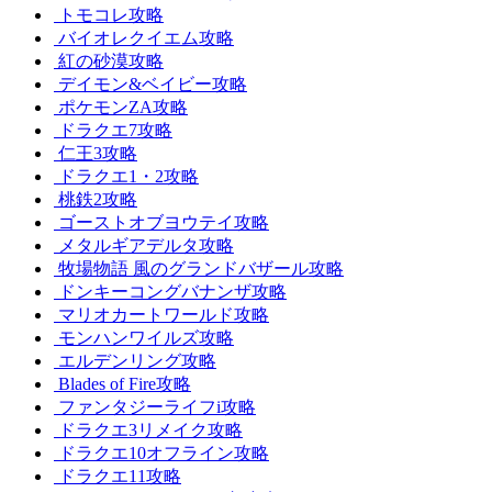
トモコレ攻略
バイオレクイエム攻略
紅の砂漠攻略
デイモン&ベイビー攻略
ポケモンZA攻略
ドラクエ7攻略
仁王3攻略
ドラクエ1・2攻略
桃鉄2攻略
ゴーストオブヨウテイ攻略
メタルギアデルタ攻略
牧場物語 風のグランドバザール攻略
ドンキーコングバナンザ攻略
マリオカートワールド攻略
モンハンワイルズ攻略
エルデンリング攻略
Blades of Fire攻略
ファンタジーライフi攻略
ドラクエ3リメイク攻略
ドラクエ10オフライン攻略
ドラクエ11攻略