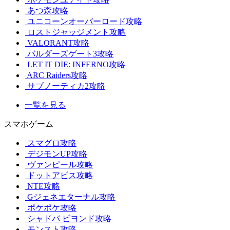
あつ森攻略
ユニコーンオーバーロード攻略
ロストジャッジメント攻略
VALORANT攻略
バルダーズゲート3攻略
LET IT DIE: INFERNO攻略
ARC Raiders攻略
サブノーティカ2攻略
一覧を見る
スマホゲーム
スマグロ攻略
デジモンUP攻略
ヴァンピール攻略
ドットアビス攻略
NTE攻略
Gジェネエターナル攻略
ポケポケ攻略
シャドバ ビヨンド攻略
モンスト攻略