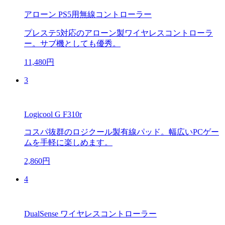
アローン PS5用無線コントローラー
プレステ5対応のアローン製ワイヤレスコントローラ
ー。サブ機としても優秀。
11,480円
3
Logicool G F310r
コスパ抜群のロジクール製有線パッド。幅広いPCゲー
ムを手軽に楽しめます。
2,860円
4
DualSense ワイヤレスコントローラー