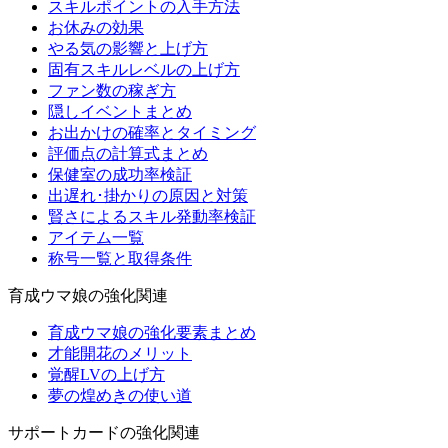
スキルポイントの入手方法
お休みの効果
やる気の影響と上げ方
固有スキルレベルの上げ方
ファン数の稼ぎ方
隠しイベントまとめ
お出かけの確率とタイミング
評価点の計算式まとめ
保健室の成功率検証
出遅れ･掛かりの原因と対策
賢さによるスキル発動率検証
アイテム一覧
称号一覧と取得条件
育成ウマ娘の強化関連
育成ウマ娘の強化要素まとめ
才能開花のメリット
覚醒LVの上げ方
夢の煌めきの使い道
サポートカードの強化関連