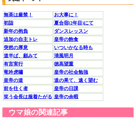
無茶は厳禁！
お大事に！
初詣
夏合宿(2年目)にて
新年の抱負
ダンスレッスン
追加の自主トレ
皇帝の飽食
突然の厚意
いついかなる時も
道半ば、顧みて
清風明月
有言実行
徳高望重
竜吟虎嘯
皇帝の社会勉強
皇帝の道
道の果て、遠く望む
前を往く者
皇帝の日課
笑う会長は服着たがる
皇帝の余暇
ウマ娘の関連記事