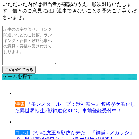
いただいた内容は担当者が確認のうえ、順次対応いたしま
す。個々のご意見にはお返事できないことを予めご了承くだ
さいませ。
ゲームを探す
特集
『モンスターループ：獣神転生』名将がケモ化し
た異世界転生×獣神進化RPG。事前登録受付中！
コラボ
ついに虎王＆影虎が来た！『鋼嵐 - メカラシ』