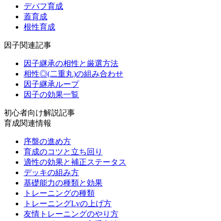
デバフ育成
蓋育成
根性育成
因子関連記事
因子継承の相性と厳選方法
相性◎(二重丸)の組み合わせ
因子継承ループ
因子の効果一覧
初心者向け解説記事
育成関連情報
序盤の進め方
育成のコツと立ち回り
適性の効果と補正ステータス
デッキの組み方
基礎能力の種類と効果
トレーニングの種類
トレーニングLvの上げ方
友情トレーニングのやり方