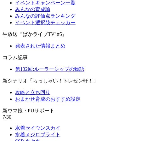
イベントキャンペーン一覧
みんなの育成論
みんなの評価点ランキング
イベント選択肢チェッカー
生放送『ぱかライブTV' #5』
発表された情報まとめ
コラム記事
第132回:ルーラーシップの物語
新シナリオ「らっしゃい！トレセン軒！」
攻略と立ち回り
おまかせ育成のおすすめ設定
新ウマ娘・PUサポート
7/30
水着セイウンスカイ
水着メジロブライト