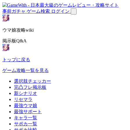
事前ガチャ
ゲーム検索
ログイン
ウマ娘攻略wiki
掲示板Q&A
トップに戻る
ゲーム攻略一覧を見る
選択肢チェッカー
完凸フレ掲示板
新シナリオ
リセマラ
最強ウマ娘
最強サポート
キャラ一覧
サポカ一覧
サポカ比較