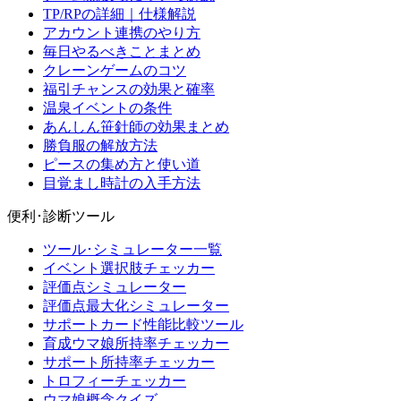
TP/RPの詳細｜仕様解説
アカウント連携のやり方
毎日やるべきことまとめ
クレーンゲームのコツ
福引チャンスの効果と確率
温泉イベントの条件
あんしん笹針師の効果まとめ
勝負服の解放方法
ピースの集め方と使い道
目覚まし時計の入手方法
便利･診断ツール
ツール･シミュレーター一覧
イベント選択肢チェッカー
評価点シミュレーター
評価点最大化シミュレーター
サポートカード性能比較ツール
育成ウマ娘所持率チェッカー
サポート所持率チェッカー
トロフィーチェッカー
ウマ娘概念クイズ