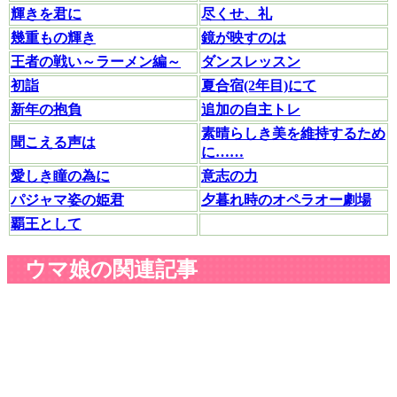
輝きを君に
尽くせ、礼
幾重もの輝き
鏡が映すのは
王者の戦い～ラーメン編～
ダンスレッスン
初詣
夏合宿(2年目)にて
新年の抱負
追加の自主トレ
素晴らしき美を維持するため
聞こえる声は
に……
愛しき瞳の為に
意志の力
パジャマ姿の姫君
夕暮れ時のオペラオー劇場
覇王として
ウマ娘の関連記事