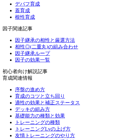
デバフ育成
蓋育成
根性育成
因子関連記事
因子継承の相性と厳選方法
相性◎(二重丸)の組み合わせ
因子継承ループ
因子の効果一覧
初心者向け解説記事
育成関連情報
序盤の進め方
育成のコツと立ち回り
適性の効果と補正ステータス
デッキの組み方
基礎能力の種類と効果
トレーニングの種類
トレーニングLvの上げ方
友情トレーニングのやり方