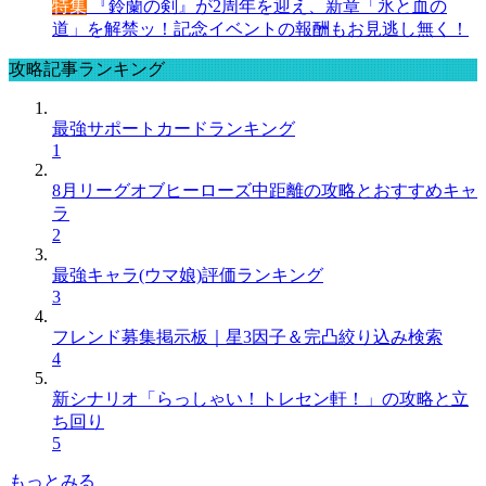
特集
『鈴蘭の剣』が2周年を迎え、新章「氷と血の
道」を解禁ッ！記念イベントの報酬もお見逃し無く！
攻略記事ランキング
最強サポートカードランキング
1
8月リーグオブヒーローズ中距離の攻略とおすすめキャ
ラ
2
最強キャラ(ウマ娘)評価ランキング
3
フレンド募集掲示板｜星3因子＆完凸絞り込み検索
4
新シナリオ「らっしゃい！トレセン軒！」の攻略と立
ち回り
5
もっとみる