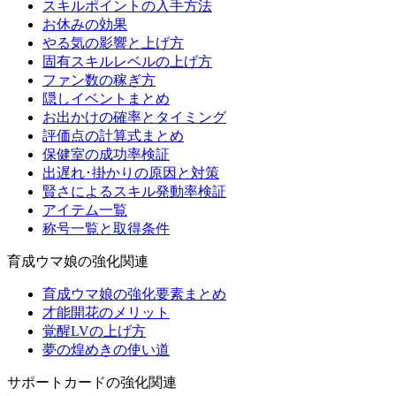
スキルポイントの入手方法
お休みの効果
やる気の影響と上げ方
固有スキルレベルの上げ方
ファン数の稼ぎ方
隠しイベントまとめ
お出かけの確率とタイミング
評価点の計算式まとめ
保健室の成功率検証
出遅れ･掛かりの原因と対策
賢さによるスキル発動率検証
アイテム一覧
称号一覧と取得条件
育成ウマ娘の強化関連
育成ウマ娘の強化要素まとめ
才能開花のメリット
覚醒LVの上げ方
夢の煌めきの使い道
サポートカードの強化関連