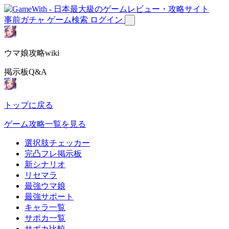
事前ガチャ
ゲーム検索
ログイン
ウマ娘攻略wiki
掲示板Q&A
トップに戻る
ゲーム攻略一覧を見る
選択肢チェッカー
完凸フレ掲示板
新シナリオ
リセマラ
最強ウマ娘
最強サポート
キャラ一覧
サポカ一覧
サポカ比較