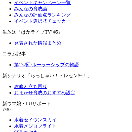
イベントキャンペーン一覧
みんなの育成論
みんなの評価点ランキング
イベント選択肢チェッカー
生放送『ぱかライブTV' #5』
発表された情報まとめ
コラム記事
第132回:ルーラーシップの物語
新シナリオ「らっしゃい！トレセン軒！」
攻略と立ち回り
おまかせ育成のおすすめ設定
新ウマ娘・PUサポート
7/30
水着セイウンスカイ
水着メジロブライト