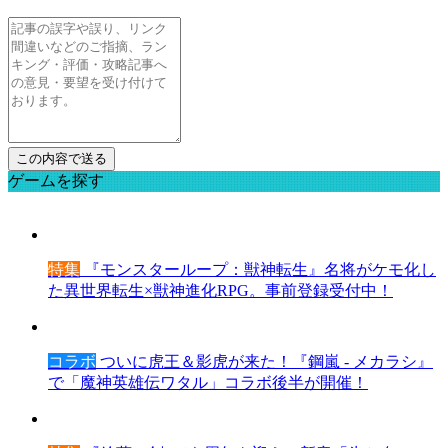
ゲームを探す
特集
『モンスターループ：獣神転生』名将がケモ化し
た異世界転生×獣神進化RPG。事前登録受付中！
コラボ
ついに虎王＆影虎が来た！『鋼嵐 - メカラシ』
で「魔神英雄伝ワタル」コラボ後半が開催！