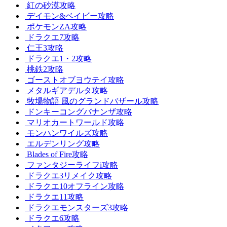
紅の砂漠攻略
デイモン&ベイビー攻略
ポケモンZA攻略
ドラクエ7攻略
仁王3攻略
ドラクエ1・2攻略
桃鉄2攻略
ゴーストオブヨウテイ攻略
メタルギアデルタ攻略
牧場物語 風のグランドバザール攻略
ドンキーコングバナンザ攻略
マリオカートワールド攻略
モンハンワイルズ攻略
エルデンリング攻略
Blades of Fire攻略
ファンタジーライフi攻略
ドラクエ3リメイク攻略
ドラクエ10オフライン攻略
ドラクエ11攻略
ドラクエモンスターズ3攻略
ドラクエ6攻略