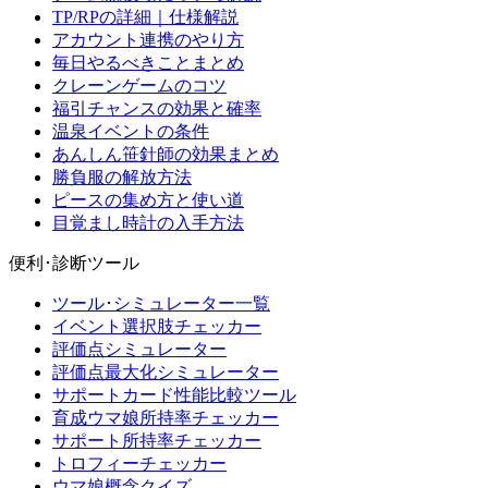
TP/RPの詳細｜仕様解説
アカウント連携のやり方
毎日やるべきことまとめ
クレーンゲームのコツ
福引チャンスの効果と確率
温泉イベントの条件
あんしん笹針師の効果まとめ
勝負服の解放方法
ピースの集め方と使い道
目覚まし時計の入手方法
便利･診断ツール
ツール･シミュレーター一覧
イベント選択肢チェッカー
評価点シミュレーター
評価点最大化シミュレーター
サポートカード性能比較ツール
育成ウマ娘所持率チェッカー
サポート所持率チェッカー
トロフィーチェッカー
ウマ娘概念クイズ