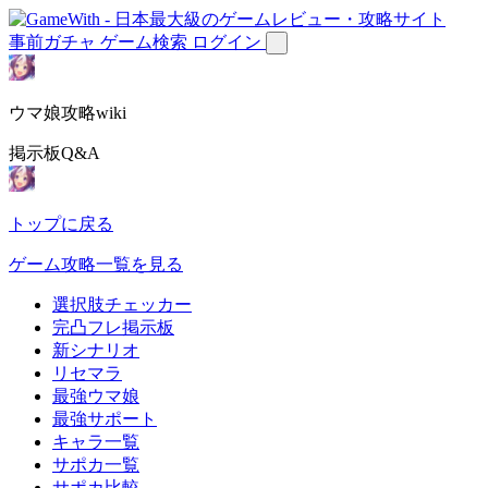
事前ガチャ
ゲーム検索
ログイン
ウマ娘攻略wiki
掲示板Q&A
トップに戻る
ゲーム攻略一覧を見る
選択肢チェッカー
完凸フレ掲示板
新シナリオ
リセマラ
最強ウマ娘
最強サポート
キャラ一覧
サポカ一覧
サポカ比較