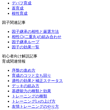
デバフ育成
蓋育成
根性育成
因子関連記事
因子継承の相性と厳選方法
相性◎(二重丸)の組み合わせ
因子継承ループ
因子の効果一覧
初心者向け解説記事
育成関連情報
序盤の進め方
育成のコツと立ち回り
適性の効果と補正ステータス
デッキの組み方
基礎能力の種類と効果
トレーニングの種類
トレーニングLvの上げ方
友情トレーニングのやり方