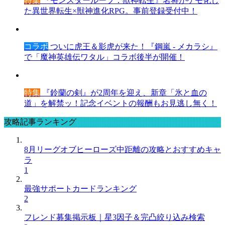
特集
『モンスターループ：獣神転生』名将がケモ化し
た異世界転生×獣神進化RPG。事前登録受付中！
コラボ
ついに虎王＆影虎が来た！『鋼嵐 - メカラシ』
で「魔神英雄伝ワタル」コラボ後半が開催！
特集
『鈴蘭の剣』が2周年を迎え、新章「氷と血の
道」を解禁ッ！記念イベントの報酬もお見逃し無く！
攻略記事ランキング
8月リーグオブヒーローズ中距離の攻略とおすすめキャ
ラ
1
最強サポートカードランキング
2
フレンド募集掲示板｜星3因子＆完凸絞り込み検索