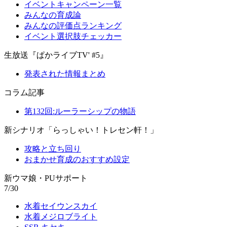
イベントキャンペーン一覧
みんなの育成論
みんなの評価点ランキング
イベント選択肢チェッカー
生放送『ぱかライブTV' #5』
発表された情報まとめ
コラム記事
第132回:ルーラーシップの物語
新シナリオ「らっしゃい！トレセン軒！」
攻略と立ち回り
おまかせ育成のおすすめ設定
新ウマ娘・PUサポート
7/30
水着セイウンスカイ
水着メジロブライト