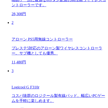
ントローラーです。
28,308円
2
アローン PS5用無線コントローラー
プレステ5対応のアローン製ワイヤレスコントローラ
ー。サブ機としても優秀。
11,480円
3
Logicool G F310r
コスパ抜群のロジクール製有線パッド。幅広いPCゲー
ムを手軽に楽しめます。