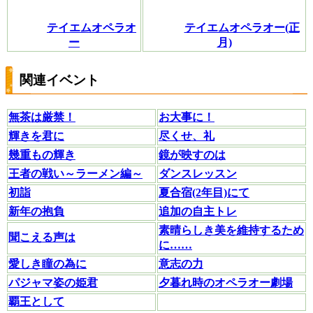
テイエムオペラオ
テイエムオペラオー(正
ー
月)
関連イベント
無茶は厳禁！
お大事に！
輝きを君に
尽くせ、礼
幾重もの輝き
鏡が映すのは
王者の戦い～ラーメン編～
ダンスレッスン
初詣
夏合宿(2年目)にて
新年の抱負
追加の自主トレ
素晴らしき美を維持するため
聞こえる声は
に……
愛しき瞳の為に
意志の力
パジャマ姿の姫君
夕暮れ時のオペラオー劇場
覇王として