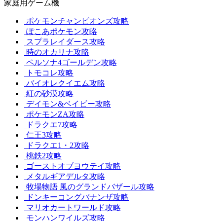
家庭用ゲーム機
ポケモンチャンピオンズ攻略
ぽこあポケモン攻略
スプラレイダース攻略
時のオカリナ攻略
ペルソナ4ゴールデン攻略
トモコレ攻略
バイオレクイエム攻略
紅の砂漠攻略
デイモン&ベイビー攻略
ポケモンZA攻略
ドラクエ7攻略
仁王3攻略
ドラクエ1・2攻略
桃鉄2攻略
ゴーストオブヨウテイ攻略
メタルギアデルタ攻略
牧場物語 風のグランドバザール攻略
ドンキーコングバナンザ攻略
マリオカートワールド攻略
モンハンワイルズ攻略