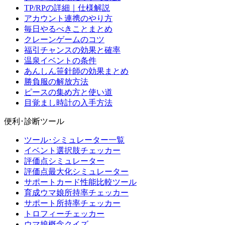
TP/RPの詳細｜仕様解説
アカウント連携のやり方
毎日やるべきことまとめ
クレーンゲームのコツ
福引チャンスの効果と確率
温泉イベントの条件
あんしん笹針師の効果まとめ
勝負服の解放方法
ピースの集め方と使い道
目覚まし時計の入手方法
便利･診断ツール
ツール･シミュレーター一覧
イベント選択肢チェッカー
評価点シミュレーター
評価点最大化シミュレーター
サポートカード性能比較ツール
育成ウマ娘所持率チェッカー
サポート所持率チェッカー
トロフィーチェッカー
ウマ娘概念クイズ