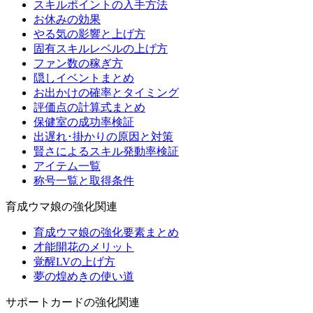
スキルポイントの入手方法
お休みの効果
やる気の影響と上げ方
固有スキルレベルの上げ方
ファン数の稼ぎ方
隠しイベントまとめ
お出かけの確率とタイミング
評価点の計算式まとめ
保健室の成功率検証
出遅れ･掛かりの原因と対策
賢さによるスキル発動率検証
アイテム一覧
称号一覧と取得条件
育成ウマ娘の強化関連
育成ウマ娘の強化要素まとめ
才能開花のメリット
覚醒LVの上げ方
夢の煌めきの使い道
サポートカードの強化関連