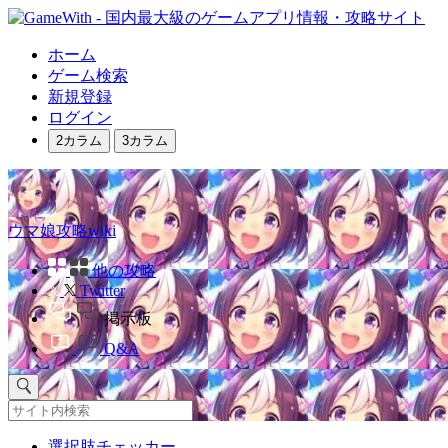
ホーム
ゲーム検索
新規登録
ログイン
2カラム
3カラム
ウマ娘攻略wiki
他の攻略
Twitter
掲示板
Q&A
選択肢チェッカー