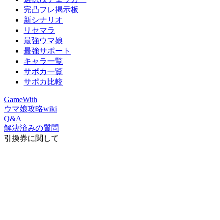
完凸フレ掲示板
新シナリオ
リセマラ
最強ウマ娘
最強サポート
キャラ一覧
サポカ一覧
サポカ比較
GameWith
ウマ娘攻略wiki
Q&A
解決済みの質問
引換券に関して