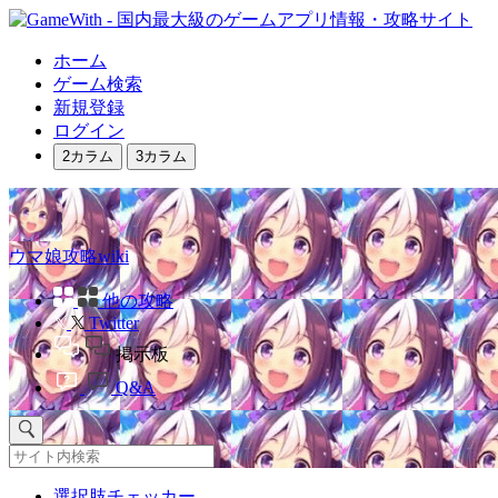
ホーム
ゲーム検索
新規登録
ログイン
2カラム
3カラム
ウマ娘攻略wiki
他の攻略
Twitter
掲示板
Q&A
選択肢チェッカー