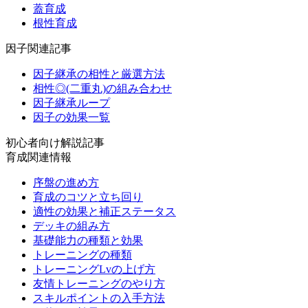
蓋育成
根性育成
因子関連記事
因子継承の相性と厳選方法
相性◎(二重丸)の組み合わせ
因子継承ループ
因子の効果一覧
初心者向け解説記事
育成関連情報
序盤の進め方
育成のコツと立ち回り
適性の効果と補正ステータス
デッキの組み方
基礎能力の種類と効果
トレーニングの種類
トレーニングLvの上げ方
友情トレーニングのやり方
スキルポイントの入手方法