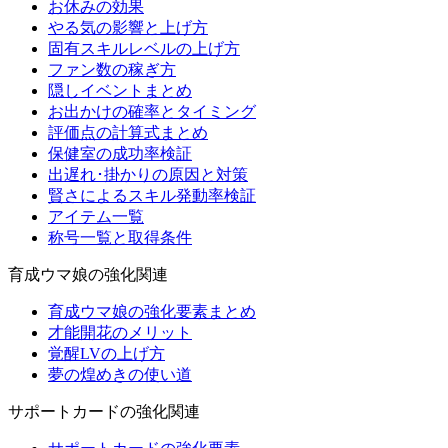
お休みの効果
やる気の影響と上げ方
固有スキルレベルの上げ方
ファン数の稼ぎ方
隠しイベントまとめ
お出かけの確率とタイミング
評価点の計算式まとめ
保健室の成功率検証
出遅れ･掛かりの原因と対策
賢さによるスキル発動率検証
アイテム一覧
称号一覧と取得条件
育成ウマ娘の強化関連
育成ウマ娘の強化要素まとめ
才能開花のメリット
覚醒LVの上げ方
夢の煌めきの使い道
サポートカードの強化関連