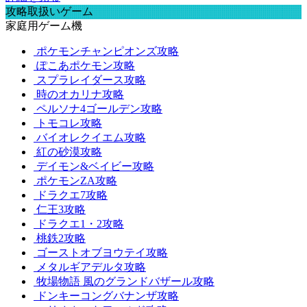
攻略取扱いゲーム
家庭用ゲーム機
ポケモンチャンピオンズ攻略
ぽこあポケモン攻略
スプラレイダース攻略
時のオカリナ攻略
ペルソナ4ゴールデン攻略
トモコレ攻略
バイオレクイエム攻略
紅の砂漠攻略
デイモン&ベイビー攻略
ポケモンZA攻略
ドラクエ7攻略
仁王3攻略
ドラクエ1・2攻略
桃鉄2攻略
ゴーストオブヨウテイ攻略
メタルギアデルタ攻略
牧場物語 風のグランドバザール攻略
ドンキーコングバナンザ攻略