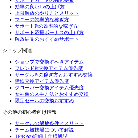
サポートカードの強化要素
効率の良いLvの上げ方
上限解放のやり方とメリット
マニーの効率的な稼ぎ方
サポートPtの効率的な稼ぎ方
サポート応援ボーナスの上げ方
解放結晶のおすすめサポート
ショップ関連
ショップで交換すべきアイテム
フレンドPt交換アイテム優先度
サークルPtの稼ぎ方とおすすめ交換
蹄鉄交換アイテム優先度
クローバー交換アイテム優先度
女神像の入手方法とおすすめ交換
限定セールの交換おすすめ
その他の初心者向け情報
サークルの解放条件とメリット
チーム競技場について解説
TP/RPの詳細｜仕様解説