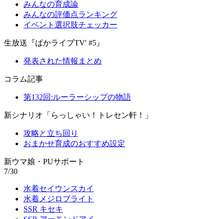
みんなの育成論
みんなの評価点ランキング
イベント選択肢チェッカー
生放送『ぱかライブTV' #5』
発表された情報まとめ
コラム記事
第132回:ルーラーシップの物語
新シナリオ「らっしゃい！トレセン軒！」
攻略と立ち回り
おまかせ育成のおすすめ設定
新ウマ娘・PUサポート
7/30
水着セイウンスカイ
水着メジロブライト
SSR キセキ