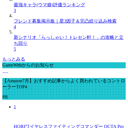
最強キャラ(ウマ娘)評価ランキング
3
フレンド募集掲示板｜星3因子＆完凸絞り込み検索
4
新シナリオ「らっしゃい！トレセン軒！」の攻略と立
ち回り
5
もっとみる
GameWithからのお知らせ
【Amazon7月】おすすめ記事からよく買われているコントロ
ーラーTOP4
PR
1
HORIワイヤレスファイティングコマンダー OCTA Pro