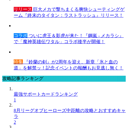
リリース
巨大メカで撃ちまくる爽快シューティングゲ
ーム『終末のタイタン：ラストラッシュ』リリース！
コラボ
ついに虎王＆影虎が来た！『鋼嵐 - メカラシ』
で「魔神英雄伝ワタル」コラボ後半が開催！
特集
『鈴蘭の剣』が2周年を迎え、新章「氷と血の
道」を解禁ッ！記念イベントの報酬もお見逃し無く！
攻略記事ランキング
最強サポートカードランキング
1
8月リーグオブヒーローズ中距離の攻略とおすすめキャ
ラ
2