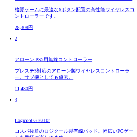
格闘ゲームに最適な6ボタン配置の高性能ワイヤレスコ
ントローラーです。
28,308円
2
アローン PS5用無線コントローラー
プレステ5対応のアローン製ワイヤレスコントローラ
ー。サブ機としても優秀。
11,480円
3
Logicool G F310r
コスパ抜群のロジクール製有線パッド。幅広いPCゲー