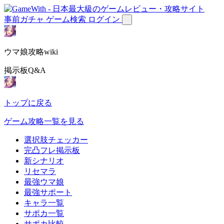
事前ガチャ
ゲーム検索
ログイン
ウマ娘攻略wiki
掲示板Q&A
トップに戻る
ゲーム攻略一覧を見る
選択肢チェッカー
完凸フレ掲示板
新シナリオ
リセマラ
最強ウマ娘
最強サポート
キャラ一覧
サポカ一覧
サポカ比較