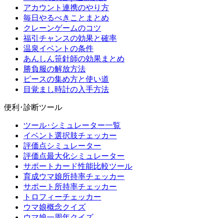
アカウント連携のやり方
毎日やるべきことまとめ
クレーンゲームのコツ
福引チャンスの効果と確率
温泉イベントの条件
あんしん笹針師の効果まとめ
勝負服の解放方法
ピースの集め方と使い道
目覚まし時計の入手方法
便利･診断ツール
ツール･シミュレーター一覧
イベント選択肢チェッカー
評価点シミュレーター
評価点最大化シミュレーター
サポートカード性能比較ツール
育成ウマ娘所持率チェッカー
サポート所持率チェッカー
トロフィーチェッカー
ウマ娘概念クイズ
ウマ娘一周年クイズ