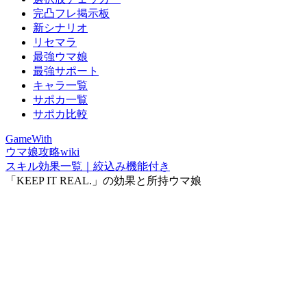
完凸フレ掲示板
新シナリオ
リセマラ
最強ウマ娘
最強サポート
キャラ一覧
サポカ一覧
サポカ比較
GameWith
ウマ娘攻略wiki
スキル効果一覧｜絞込み機能付き
「KEEP IT REAL.」の効果と所持ウマ娘