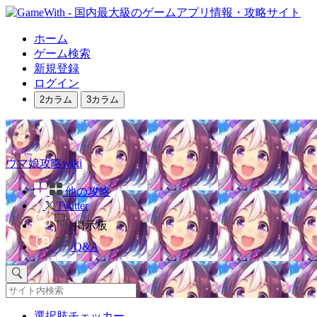
ホーム
ゲーム検索
新規登録
ログイン
2カラム
3カラム
ウマ娘攻略wiki
他の攻略
Twitter
掲示板
Q&A
選択肢チェッカー