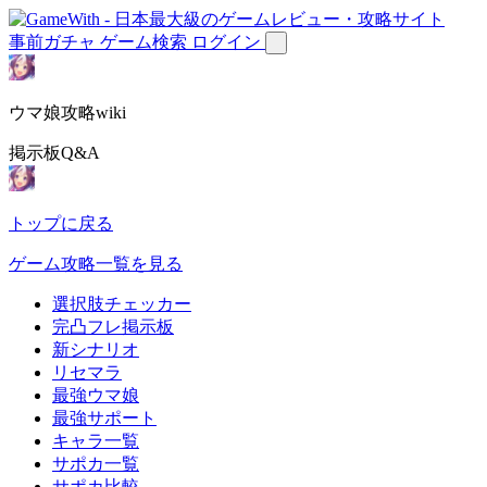
事前ガチャ
ゲーム検索
ログイン
ウマ娘攻略wiki
掲示板Q&A
トップに戻る
ゲーム攻略一覧を見る
選択肢チェッカー
完凸フレ掲示板
新シナリオ
リセマラ
最強ウマ娘
最強サポート
キャラ一覧
サポカ一覧
サポカ比較