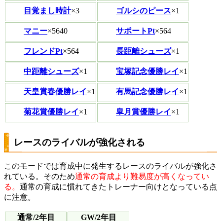
目覚まし時計
×3
ゴルシのピース
×1
マニー
×5640
サポートPt
×564
フレンドPt
×564
長距離シューズ
×1
中距離シューズ
×1
宝塚記念優勝レイ
×1
天皇賞春優勝レイ
×1
有馬記念優勝レイ
×1
菊花賞優勝レイ
×1
皐月賞優勝レイ
×1
レースのライバルが強化される
このモードでは育成中に発生するレースのライバルが強化さ
れている。そのため
通常の育成より難易度が高くなってい
る。
通常の育成に慣れてきたトレーナー向けとなっている点
に注意。
通常/2年目
GW/2年目