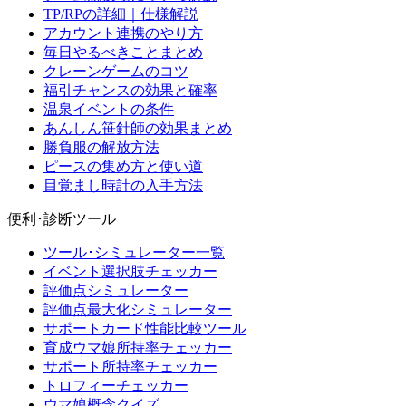
TP/RPの詳細｜仕様解説
アカウント連携のやり方
毎日やるべきことまとめ
クレーンゲームのコツ
福引チャンスの効果と確率
温泉イベントの条件
あんしん笹針師の効果まとめ
勝負服の解放方法
ピースの集め方と使い道
目覚まし時計の入手方法
便利･診断ツール
ツール･シミュレーター一覧
イベント選択肢チェッカー
評価点シミュレーター
評価点最大化シミュレーター
サポートカード性能比較ツール
育成ウマ娘所持率チェッカー
サポート所持率チェッカー
トロフィーチェッカー
ウマ娘概念クイズ