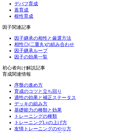
デバフ育成
蓋育成
根性育成
因子関連記事
因子継承の相性と厳選方法
相性◎(二重丸)の組み合わせ
因子継承ループ
因子の効果一覧
初心者向け解説記事
育成関連情報
序盤の進め方
育成のコツと立ち回り
適性の効果と補正ステータス
デッキの組み方
基礎能力の種類と効果
トレーニングの種類
トレーニングLvの上げ方
友情トレーニングのやり方