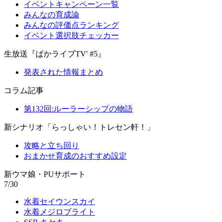
イベントキャンペーン一覧
みんなの育成論
みんなの評価点ランキング
イベント選択肢チェッカー
生放送『ぱかライブTV' #5』
発表された情報まとめ
コラム記事
第132回:ルーラーシップの物語
新シナリオ「らっしゃい！トレセン軒！」
攻略と立ち回り
おまかせ育成のおすすめ設定
新ウマ娘・PUサポート
7/30
水着セイウンスカイ
水着メジロブライト