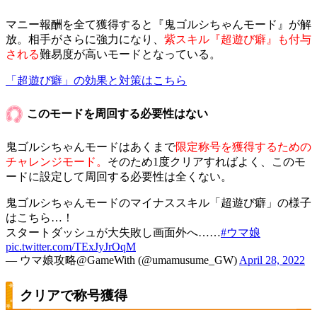
マニー報酬を全て獲得すると『鬼ゴルシちゃんモード』が解
放。相手がさらに強力になり、
紫スキル『超遊び癖』も付与
される
難易度が高いモードとなっている。
「超遊び癖」の効果と対策はこちら
このモードを周回する必要性はない
鬼ゴルシちゃんモードはあくまで
限定称号を獲得するための
チャレンジモード。
そのため1度クリアすればよく、このモ
ードに設定して周回する必要性は全くない。
鬼ゴルシちゃんモードのマイナススキル「超遊び癖」の様子
はこちら…！
スタートダッシュが大失敗し画面外へ……
#ウマ娘
pic.twitter.com/TExJyJrOqM
— ウマ娘攻略@GameWith (@umamusume_GW)
April 28, 2022
クリアで称号獲得