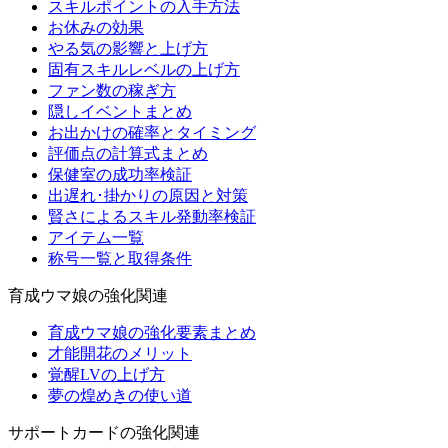
スキルポイントの入手方法
お休みの効果
やる気の影響と上げ方
固有スキルレベルの上げ方
ファン数の稼ぎ方
隠しイベントまとめ
お出かけの確率とタイミング
評価点の計算式まとめ
保健室の成功率検証
出遅れ･掛かりの原因と対策
賢さによるスキル発動率検証
アイテム一覧
称号一覧と取得条件
育成ウマ娘の強化関連
育成ウマ娘の強化要素まとめ
才能開花のメリット
覚醒LVの上げ方
夢の煌めきの使い道
サポートカードの強化関連