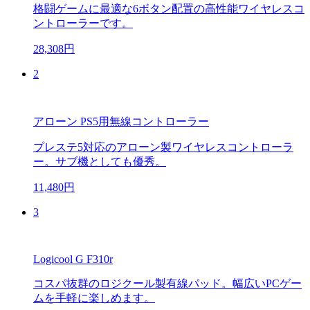
格闘ゲームに最適な6ボタン配置の高性能ワイヤレスコ
ントローラーです。
28,308円
2
アローン PS5用無線コントローラー
プレステ5対応のアローン製ワイヤレスコントローラ
ー。サブ機としても優秀。
11,480円
3
Logicool G F310r
コスパ抜群のロジクール製有線パッド。幅広いPCゲー
ムを手軽に楽しめます。