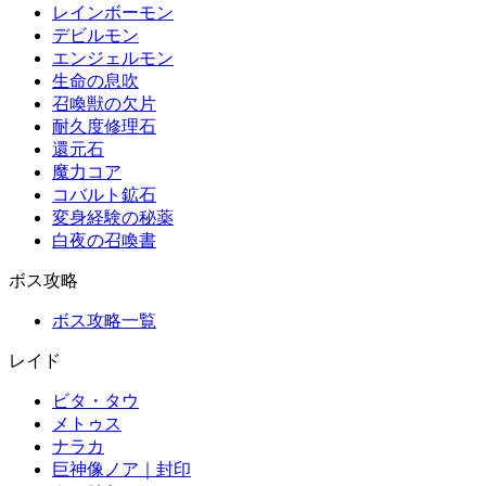
レインボーモン
デビルモン
エンジェルモン
生命の息吹
召喚獣の欠片
耐久度修理石
還元石
魔力コア
コバルト鉱石
変身経験の秘薬
白夜の召喚書
ボス攻略
ボス攻略一覧
レイド
ビタ・タウ
メトゥス
ナラカ
巨神像ノア｜封印