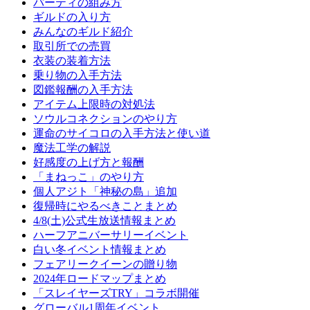
パーティの組み方
ギルドの入り方
みんなのギルド紹介
取引所での売買
衣装の装着方法
乗り物の入手方法
図鑑報酬の入手方法
アイテム上限時の対処法
ソウルコネクションのやり方
運命のサイコロの入手方法と使い道
魔法工学の解説
好感度の上げ方と報酬
「まねっこ」のやり方
個人アジト「神秘の島」追加
復帰時にやるべきことまとめ
4/8(土)公式生放送情報まとめ
ハーフアニバーサリーイベント
白い冬イベント情報まとめ
フェアリークイーンの贈り物
2024年ロードマップまとめ
「スレイヤーズTRY」コラボ開催
グローバル1周年イベント