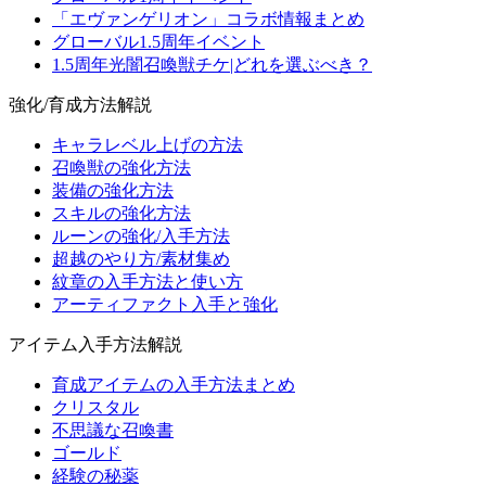
「エヴァンゲリオン」コラボ情報まとめ
グローバル1.5周年イベント
1.5周年光闇召喚獣チケ|どれを選ぶべき？
強化/育成方法解説
キャラレベル上げの方法
召喚獣の強化方法
装備の強化方法
スキルの強化方法
ルーンの強化/入手方法
超越のやり方/素材集め
紋章の入手方法と使い方
アーティファクト入手と強化
アイテム入手方法解説
育成アイテムの入手方法まとめ
クリスタル
不思議な召喚書
ゴールド
経験の秘薬