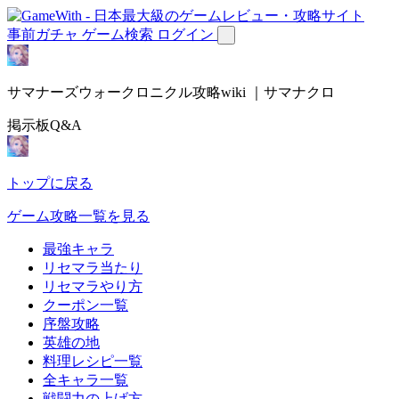
事前ガチャ
ゲーム検索
ログイン
サマナーズウォークロニクル攻略wiki ｜サマナクロ
掲示板Q&A
トップに戻る
ゲーム攻略一覧を見る
最強キャラ
リセマラ当たり
リセマラやり方
クーポン一覧
序盤攻略
英雄の地
料理レシピ一覧
全キャラ一覧
戦闘力の上げ方